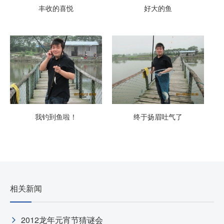
丰收的喜悦
好大的鱼
我钓到鱼啦！
终于扬眉吐气了
相关新闻
2012龙年元宵节猜谜会