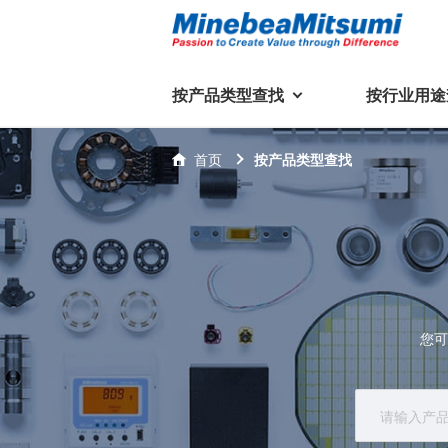
按产品类型查找
按行业用途
按产品类型查找
技术支持
首页
按产品类型查找
按行业用途查找
行业用途首页
产品类型首页
企业信息
技术解说
产品目录下
轴承
美蓓亚三美集团
精
美
行业解决方案
常见问题
产品知识
微型和小型滚珠轴承
集团概况
基础设施
技术支持
杆端轴承
经营理念
球面轴承
社长致辞
您可
滚子轴承
全球驻地
新闻
执
美蓓亚三美的散热风扇、杆端关
轴承衬套
历史沿革
节轴承、步进电机、滚珠轴承等
集团品牌
企业信息
产品在光伏逆变器、储能变流