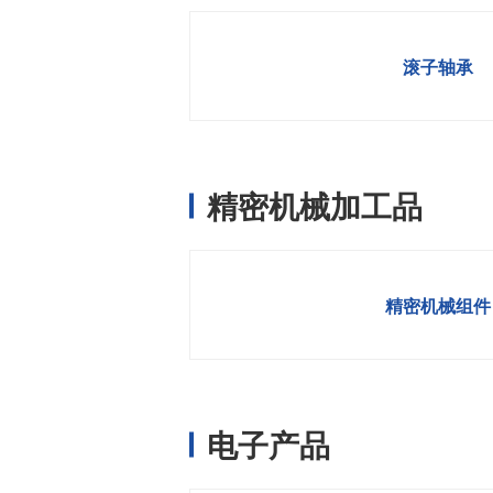
温度开关IC
模拟输出温度传感器IC
滚子轴承
数字输出温度传感器IC
压力传感器
电流传感器IC
精密机械加工品
火焰检测放大器
六维力传感器
气流传感器
精密机械组件
低风速传感器
IR传感器
电子产品