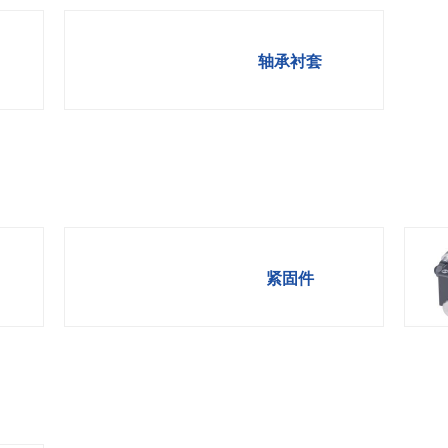
扭矩传感器
矢量传感器
轴承衬套
数字称重仪表
模拟变送器
应变放大器
测量仪器附件
特殊称重系统
注塑成型监控系统（压力/温度）
紧固件
拉杆测量系统
拉压试验机