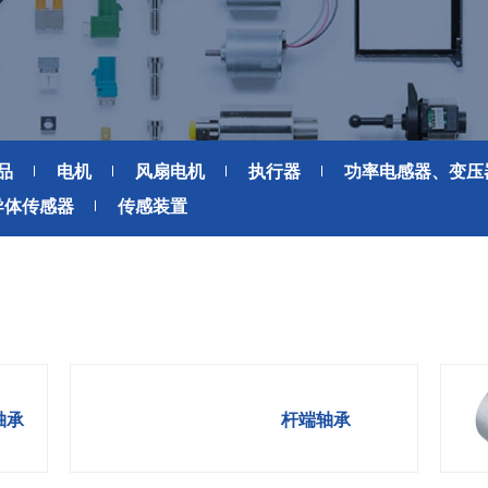
6轴力传感器、锂离子电池IC、
座便器电动开关电机
位、送风、搬运、旋转装置等部
变压器
滚珠轴承可应用于机器人手、
位。此外，电动工具中也大量使
AGV、工业机器人、教育机器人
用了NMB微型滚珠轴承。
频率
电源
等领域，帮助实现机器人的智能
化和高效化。
GPS/GNSS信号接收天线
交通工具
电源、充电器、 内置型电源
汽车
地面数字广播接收用 薄膜天线
品
电机
风扇电机
执行器
功率电感器、变压
SiriusXM收音机信号 接收天线
导体传感器
传感装置
高精度定位用 GNSS天线
美蓓亚三美的杆端轴承、球面轴
美蓓亚三美在过去的几十年间致
承和紧固件被大量使用于飞机、
力于向各大整车厂、Tier1提供
媒体中心接口单元
列车等交通工具中。 美蓓亚三美
规级可靠的零部件。 美蓓亚三
鲨鱼鳍天线
的飞机用杆端轴承和球面轴承在
紧跟汽车制造业的设计创新和技
英国、美国、泰国和日本等地制
术进步的步伐，助力汽车设计工
造，是唯一一家能以高品质产品
程师们不断地迎接汽车行业电动
感装置
满足欧洲、美洲和亚洲三个地区
化、自动化、共享、互联趋势所
航空航天产品客户高标准要求的
带来地新挑战。
应变片
轴承
杆端轴承
制造商。
称重传感器
压力传感器