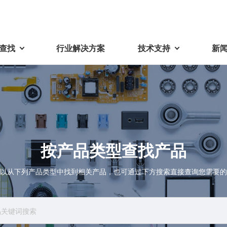
查找
行业解决方案
技术支持
新
载
视频库
技术术语
密机械加工品
蓓亚三美在中国
电子产品
采购
产品问答
产品百科
精密机械组件
中国区概况
LCD面板用背光模组
采购交易基本原则
按产品类型查找产品
机器人
工业及商业
紧固件
中国驻地
环保绿色采购活动
功率电感器、变压器、线圈
Wavy Nozzle 威诺泽
联系我们
CSR采购
以从下列产品类型中找到相关产品，也可通过下方搜索直接查询您需要的
联系经销商
新供应商登录流程
可变线圈
行器
随着产业升级，机器人的智能化
美蓓亚三美的微型滚珠轴承、电
原材料采购申请表
转向传感器用线圈
研发面临更多的挑战。美蓓亚三
机产品、传感器广泛应用于各种
品质管理/保证
触觉线性振动马达（LRA）
功率电感器
美的散热风扇、无刷直流电机、
工业设备和商业设备的控制定