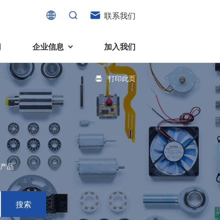
联系我们
闻
企业信息
加入我们
打印此页
电机
可持续发展
液态轴承马达 (FDB电机)
企业社会责任
家电、消费电子及住宅设备
旋转变压器
社会贡献
直流有刷电机
环境保护
产品
直流无刷电机
消费者与智能家居、穿戴电子、
步进电机
搜索
家电、智能设备之间的联系愈发
微型充气泵电机
紧密。美蓓亚三美为行业领先的