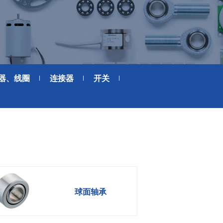
消费电子和家电制造商提供优质
连接器
的滚珠轴承、电机、锂离子电池
芯片、开关、线性马达、相机马
HSD连接器
达等零部件。
FAKRA连接器
USCAR-30连接器
器、线圈
连接器
开关
USB连接器
Mini Coaxial连接器
车
美
半导体
锂电池管理IC
电源管理IC
风扇马达驱动IC
球面轴承
ADC/AFE IC
HBS总线收发器IC