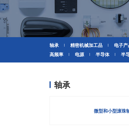
风扇电机
器、基站天线、风力发电、监控
摄像头、铁路车辆、充电桩等新
AC交流风扇电机
加入我们
型基础设施建设领域有广泛应
高
DC直流风扇电机
用。步进电机实现了正确定位和
精确的角度控制。针对风电、光
DC直流鼓风机
医疗健康
伏、充电桩、储能等多种场景，
大型DC直流鼓风机
美蓓亚三美的NMB风扇提供防水
轴承
精密机械加工品
电子产
防尘的散热解决方案。杆端轴承
风扇组件
高频率
电源
半导体
半
和球面轴承作为关键的机构零件
高压鼓风机
在高温高湿环境下仍然表现着卓
美蓓亚三美向医疗器械制造商、
越的高可靠性和耐久性。
医疗保健设备生产商提供电机、
传感器、微型滚珠轴承等零部
开关
件，产品可应用于实验室自动
轴承
化、医用泵、呼吸道护理、药房
触觉开关
自动化、成像和许多其他医疗设
传
滑动开关
备应用中，为医疗保健设备制造
提供品质稳定、可信赖的零部
开关背光板
微型和小型滚珠
件。
半导体传感器