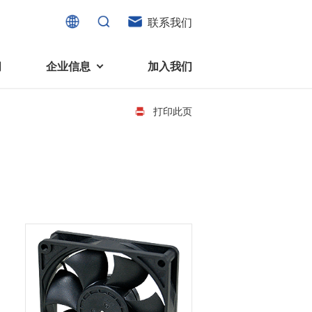
联系我们
闻
企业信息
加入我们
打印此页
电机
可持续发展
液态轴承马达 (FDB电机)
企业社会责任
家电、消费电子及住宅设备
旋转变压器
社会贡献
直流有刷电机
环境保护
直流无刷电机
消费者与智能家居、穿戴电子、
步进电机
家电、智能设备之间的联系愈发
微型充气泵电机
紧密。美蓓亚三美为行业领先的