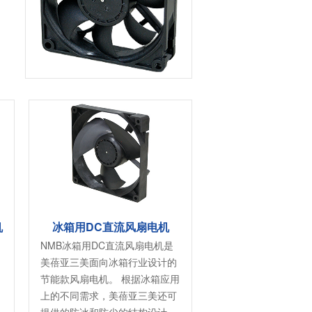
消费电子和家电制造商提供优质
连接器
的滚珠轴承、电机、锂离子电池
芯片、开关、线性马达、相机马
HSD连接器
达等零部件。
FAKRA连接器
USCAR-30连接器
USB连接器
Mini Coaxial连接器
车
美
半导体
锂电池管理IC
机
冰箱用DC直流风扇电机
电源管理IC
NMB冰箱用DC直流风扇电机是
风扇马达驱动IC
美蓓亚三美面向冰箱行业设计的
节能款风扇电机。 根据冰箱应用
ADC/AFE IC
上的不同需求，美蓓亚三美还可
HBS总线收发器IC