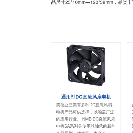
品尺寸25*10mm—120*38mm，品
风扇电机
器、基站天线、风力发电、监控
摄像头、铁路车辆、充电桩等新
AC交流风扇电机
加入我们
型基础设施建设领域有广泛应
高
DC直流风扇电机
用。步进电机实现了正确定位和
精确的角度控制。针对风电、光
DC直流鼓风机
医疗健康
伏、充电桩、储能等多种场景，
大型DC直流鼓风机
美蓓亚三美的NMB风扇提供防水
防尘的散热解决方案。杆端轴承
风扇组件
和球面轴承作为关键的机构零件
高压鼓风机
在高温高湿环境下仍然表现着卓
美蓓亚三美向医疗器械制造商、
越的高可靠性和耐久性。
医疗保健设备生产商提供电机、
传感器、微型滚珠轴承等零部
开关
件，产品可应用于实验室自动
化、医用泵、呼吸道护理、药房
触觉开关
通用型DC直流风扇电机
自动化、成像和许多其他医疗设
传
滑动开关
备应用中，为医疗保健设备制造
美蓓亚三美有多种DC直流风扇
提供品质稳定、可信赖的零部
开关背光板
电机产品可供选择，以涵盖广泛
件。
的应用行业。 NMB DC直流风扇
电机SA系列是使用球轴承的新的
半导体传感器