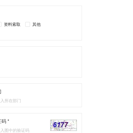
资料索取
其他
门
码 *