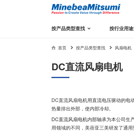
按产品类型查找
按行业用途
按产品类型查找
技术支持
首页
按产品类型查找
风扇电机
按行业用途查找
行业用途首页
产品类型首页
企业信息
技术解说
产品目录下
DC直流风扇电机
轴承
美蓓亚三美集团
精
美
行业解决方案
常见问题
产品知识
微型和小型滚珠轴承
集团概况
基础设施
技术支持
杆端轴承
经营理念
DC直流风扇电机
用直流电压驱动的电动
球面轴承
社长致辞
热量排出外部，使内部冷却。
滚子轴承
全球驻地
新闻
执
DC直流风扇电机内部
轴承为本公司生
美蓓亚三美的散热风扇、杆端关
轴承衬套
历史沿革
节轴承、步进电机、滚珠轴承等
用领域的不同，美蓓亚三美研发了通用
集团品牌
企业信息
产品在光伏逆变器、储能变流