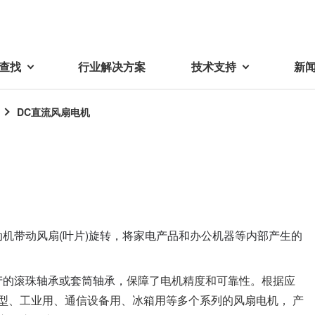
查找
行业解决方案
技术支持
新
DC直流风扇电机
载
视频库
技术术语
密机械加工品
蓓亚三美在中国
电子产品
采购
产品问答
产品百科
精密机械组件
中国区概况
LCD面板用背光模组
采购交易基本原则
机器人
工业及商业
紧固件
中国驻地
环保绿色采购活动
功率电感器、变压器、线圈
机带动风扇(叶片)旋转，将家电产品和办公机器等内部产生的
Wavy Nozzle 威诺泽
联系我们
CSR采购
联系经销商
新供应商登录流程
可变线圈
行器
产的滚珠轴承或套筒轴承，
保障了电机精度和可靠性。根据应
随着产业升级，机器人的智能化
美蓓亚三美的微型滚珠轴承、电
原材料采购申请表
转向传感器用线圈
研发面临更多的挑战。美蓓亚三
机产品、传感器广泛应用于各种
型、工业用、通信设备用、冰箱用等多个系列的风扇电机， 产
品质管理/保证
触觉线性振动马达（LRA）
功率电感器
美的散热风扇、无刷直流电机、
工业设备和商业设备的控制定