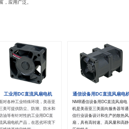
类丰富，应用广泛。
6轴力传感器、锂离子电池IC、
座便器电动开关电机
位、送风、搬运、旋转装置等部
变压器
滚珠轴承可应用于机器人手、
位。此外，电动工具中也大量使
AGV、工业机器人、教育机器人
用了NMB微型滚珠轴承。
频率
电源
等领域，帮助实现机器人的智能
化和高效化。
GPS/GNSS信号接收天线
交通工具
电源、充电器、 内置型电源
汽车
地面数字广播接收用 薄膜天线
SiriusXM收音机信号 接收天线
高精度定位用 GNSS天线
美蓓亚三美的杆端轴承、球面轴
美蓓亚三美在过去的几十年间致
承和紧固件被大量使用于飞机、
力于向各大整车厂、Tier1提供
媒体中心接口单元
列车等交通工具中。 美蓓亚三美
规级可靠的零部件。 美蓓亚三
鲨鱼鳍天线
的飞机用杆端轴承和球面轴承在
紧跟汽车制造业的设计创新和技
英国、美国、泰国和日本等地制
术进步的步伐，助力汽车设计工
工业用DC直流风扇电机
通信设备用DC直流风扇电
造，是唯一一家能以高品质产品
程师们不断地迎接汽车行业电动
感装置
满足欧洲、美洲和亚洲三个地区
化、自动化、共享、互联趋势所
面对各种工业特殊环境，美蓓亚
NMB通信设备用DC直流风扇电
航空航天产品客户高标准要求的
带来地新挑战。
应变片
三美可提供防尘、防潮、防水和
机是美蓓亚三美面向服务器等通
制造商。
防油等有针对性的工业用DC直
信行业设备设计和生产的散热风
称重传感器
流风扇电机产品，在恶劣环境下
扇，具有高转速、高风量和高静
压力传感器