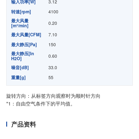
输入功率[W]
3.12
转速[rpm]
4100
最大风量
0.20
[m³/min]
最大风量[CFM]
7.10
最大静压[Pa]
150
最大静压[In
0.60
H2O]
噪音[dB]
33.0
重量[g]
55
旋转方向：从标签方向观察时为顺时针方向
*1：自由空气条件下的平均值。
产品资料