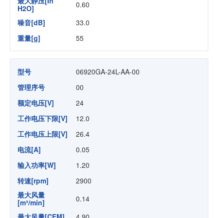
最大静压[In
0.60
H2O]
噪音[dB]
33.0
重量[g]
55
型号
06920GA-24L-AA-00
管理序号
00
额定电压[V]
24
工作电压下限[V]
12.0
工作电压上限[V]
26.4
电流[A]
0.05
输入功率[W]
1.20
转速[rpm]
2900
最大风量
0.14
[m³/min]
最大风量[CFM]
4.90