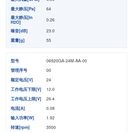
最大静压[Pa]
64
最大静压[In
0.26
H2O]
噪音[dB]
23.0
重量[g]
55
型号
06920GA-24M-AA-00
管理序号
00
额定电压[V]
24
工作电压下限[V]
12.0
工作电压上限[V]
26.4
电流[A]
0.08
输入功率[W]
1.92
转速[rpm]
3500