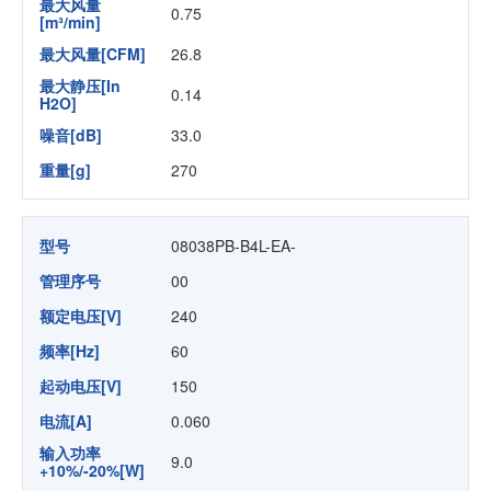
最大风量
0.75
[m³/min]
最大风量[CFM]
26.8
最大静压[In
0.14
H2O]
噪音[dB]
33.0
重量[g]
270
型号
08038PB-B4L-EA-
管理序号
00
额定电压[V]
240
频率[Hz]
60
起动电压[V]
150
电流[A]
0.060
输入功率
9.0
+10%/-20%[W]