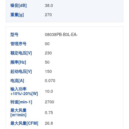
噪音[dB]
38.0
重量[g]
270
型号
08038PB-B3L-EA-
管理序号
00
额定电压[V]
230
频率[Hz]
50
起动电压[V]
150
电流[A]
0.070
输入功率
10.0
+10%/-20%[W]
转速[min-1]
2700
最大风量
0.75
[m³/min]
最大风量[CFM]
26.8