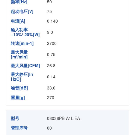
频率[Hz]
50
起动电压[V]
75
电流[A]
0.140
输入功率
9.0
+10%/-20%[W]
转速[min-1]
2700
最大风量
0.75
[m³/min]
最大风量[CFM]
26.8
最大静压[In
0.14
H2O]
噪音[dB]
33.0
重量[g]
270
型号
08038PB-A1L-EA-
管理序号
00