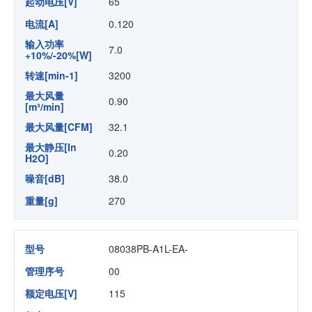
起动电压[V]
65
电流[A]
0.120
输入功率
7.0
+10%/-20%[W]
转速[min-1]
3200
最大风量
0.90
[m³/min]
最大风量[CFM]
32.1
最大静压[In
0.20
H2O]
噪音[dB]
38.0
重量[g]
270
型号
08038PB-A1L-EA-
管理序号
00
额定电压[V]
115