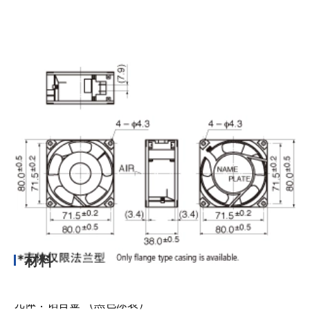
材料
壳体：铝合金 （黑色涂装）