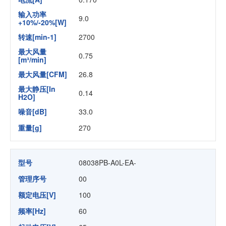
输入功率
9.0
+10%/-20%[W]
转速[min-1]
2700
最大风量
0.75
[m³/min]
最大风量[CFM]
26.8
最大静压[In
0.14
H2O]
噪音[dB]
33.0
重量[g]
270
型号
08038PB-A0L-EA-
管理序号
00
额定电压[V]
100
频率[Hz]
60