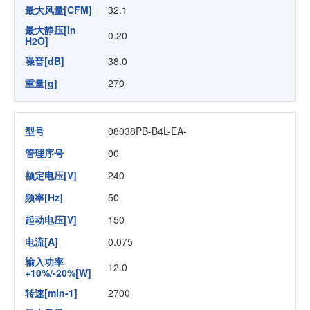
最大风量[CFM]
32.1
最大静压[In
0.20
H2O]
噪音[dB]
38.0
重量[g]
270
型号
08038PB-B4L-EA-
管理序号
00
额定电压[V]
240
频率[Hz]
50
起动电压[V]
150
电流[A]
0.075
输入功率
12.0
+10%/-20%[W]
转速[min-1]
2700