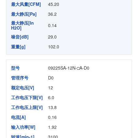
最大风量[CFM]
45.20
最大静压[Pa]
36.2
最大静压[In
0.14
H2O]
噪音[dB]
29.0
重量[g]
102.0
型号
09225SA-12N-□A-D0
管理序号
D0
额定电压[V]
12
工作电压下限[V]
6.0
工作电压上限[V]
13.8
电流[A]
0.16
输入功率[W]
1.92
转速[min-1]
3100