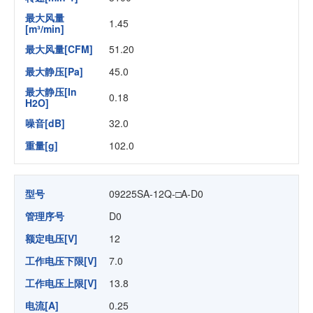
最大风量
1.45
[m³/min]
最大风量[CFM]
51.20
最大静压[Pa]
45.0
最大静压[In
0.18
H2O]
噪音[dB]
32.0
重量[g]
102.0
型号
09225SA-12Q-□A-D0
管理序号
D0
额定电压[V]
12
工作电压下限[V]
7.0
工作电压上限[V]
13.8
电流[A]
0.25