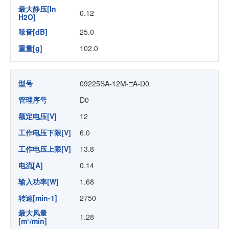
最大静压[In
0.12
H2O]
噪音[dB]
25.0
重量[g]
102.0
型号
09225SA-12M-□A-D0
管理序号
D0
额定电压[V]
12
工作电压下限[V]
6.0
工作电压上限[V]
13.8
电流[A]
0.14
输入功率[W]
1.68
转速[min-1]
2750
最大风量
1.28
[m³/min]