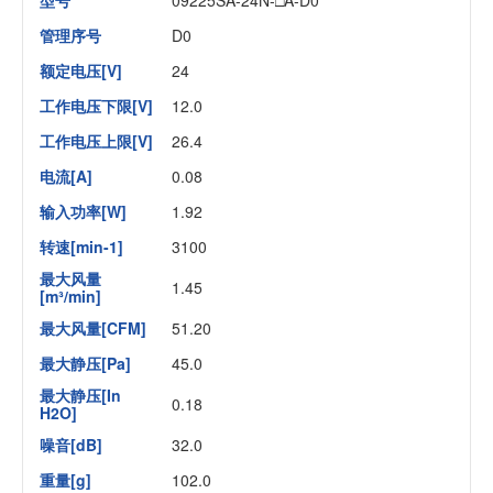
型号
09225SA-24N-□A-D0
管理序号
D0
额定电压[V]
24
工作电压下限[V]
12.0
工作电压上限[V]
26.4
电流[A]
0.08
输入功率[W]
1.92
转速[min-1]
3100
最大风量
1.45
[m³/min]
最大风量[CFM]
51.20
最大静压[Pa]
45.0
最大静压[In
0.18
H2O]
噪音[dB]
32.0
重量[g]
102.0