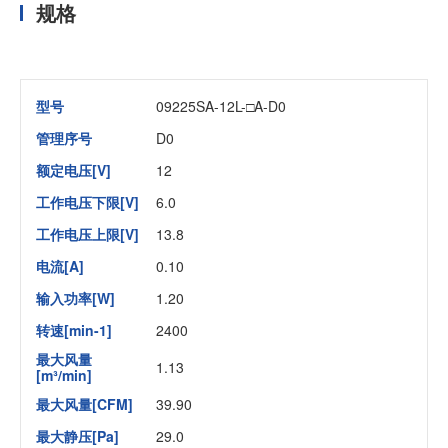
规格
型号
09225SA-12L-□A-D0
管理序号
D0
额定电压[V]
12
工作电压下限[V]
6.0
工作电压上限[V]
13.8
电流[A]
0.10
输入功率[W]
1.20
转速[min-1]
2400
最大风量
1.13
[m³/min]
最大风量[CFM]
39.90
最大静压[Pa]
29.0