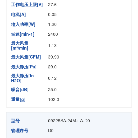
工作电压上限[V]
27.6
电流[A]
0.05
输入功率[W]
1.20
转速[min-1]
2400
最大风量
1.13
[m³/min]
最大风量[CFM]
39.90
最大静压[Pa]
29.0
最大静压[In
0.12
H2O]
噪音[dB]
25.0
重量[g]
102.0
型号
09225SA-24M-□A-D0
管理序号
D0