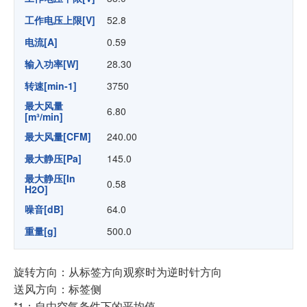
工作电压上限[V]
52.8
电流[A]
0.59
输入功率[W]
28.30
转速[min-1]
3750
最大风量
6.80
[m³/min]
最大风量[CFM]
240.00
最大静压[Pa]
145.0
最大静压[In
0.58
H2O]
噪音[dB]
64.0
重量[g]
500.0
旋转方向：从标签方向观察时为逆时针方向
送风方向：标签侧
*1：自由空气条件下的平均值。