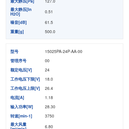
最大静压[Pa]
127.0
最大静压[In
0.51
H2O]
噪音[dB]
61.5
重量[g]
500.0
型号
15025PA-24P-AA-00
管理序号
00
额定电压[V]
24
工作电压下限[V]
18.0
工作电压上限[V]
26.4
电流[A]
1.18
输入功率[W]
28.30
转速[min-1]
3750
最大风量
6.80
[m³/min]