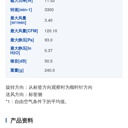
输入功率[W]
11.52
转速[min-1]
3300
最大风量
3.40
[m³/min]
最大风量[CFM]
120.10
最大静压[Pa]
93.0
最大静压[In
0.37
H2O]
噪音[dB]
50.5
重量[g]
240.0
旋转方向：从标签方向观察时为顺时针方向
送风方向：标签侧
*1：自由空气条件下的平均值。
产品资料