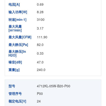
电流[A]
0.69
输入功率[W]
8.28
转速[min-1]
3100
最大风量
3.17
[m³/min]
最大风量[CFM]
111.90
最大静压[Pa]
82.0
最大静压[In
0.33
H2O]
噪音[dB]
47.0
重量[g]
240.0
型号
4712KL-05W-B20-P00
管理序号
P00
额定电压[V]
24