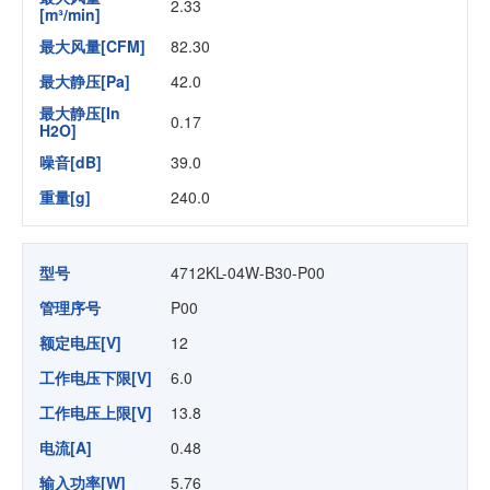
2.33
[m³/min]
最大风量[CFM]
82.30
最大静压[Pa]
42.0
最大静压[In
0.17
H2O]
噪音[dB]
39.0
重量[g]
240.0
型号
4712KL-04W-B30-P00
管理序号
P00
额定电压[V]
12
工作电压下限[V]
6.0
工作电压上限[V]
13.8
电流[A]
0.48
输入功率[W]
5.76