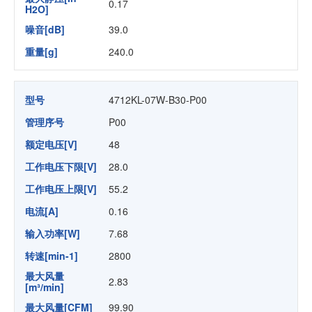
0.17
H2O]
噪音[dB]
39.0
重量[g]
240.0
型号
4712KL-07W-B30-P00
管理序号
P00
额定电压[V]
48
工作电压下限[V]
28.0
工作电压上限[V]
55.2
电流[A]
0.16
输入功率[W]
7.68
转速[min-1]
2800
最大风量
2.83
[m³/min]
最大风量[CFM]
99.90