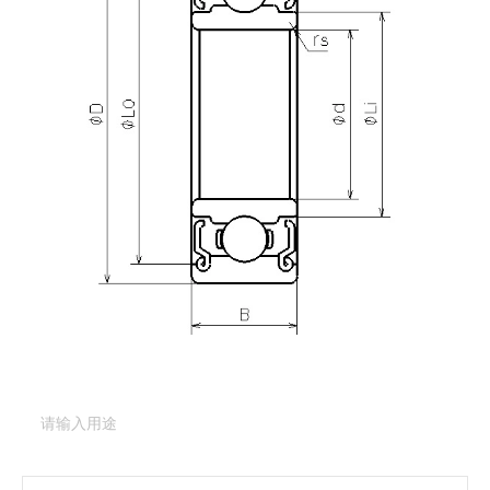
产品咨询
需要更多关于
607SS
的详细信息？
请填写表格，与美蓓亚三美的产品专家取得联系。
产品类型：
深沟球轴承（基本型）
产品型号：
607SS
产品用途
（必填项）