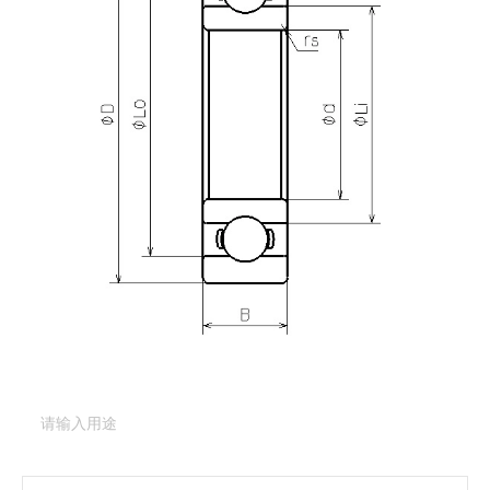
产品咨询
需要更多关于
607
的详细信息？
请填写表格，与美蓓亚三美的产品专家取得联系。
产品类型：
深沟球轴承（基本型）
产品型号：
607
产品用途
（必填项）