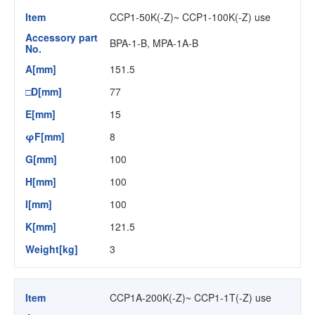
Item
CCP1-50K(-Z)~ CCP1-100K(-Z) use
Accessory part
BPA-1-B, MPA-1A-B
No.
A[mm]
151.5
□D[mm]
77
E[mm]
15
φF[mm]
8
G[mm]
100
H[mm]
100
I[mm]
100
K[mm]
121.5
Weight[kg]
3
Item
CCP1A-200K(-Z)~ CCP1-1T(-Z) use