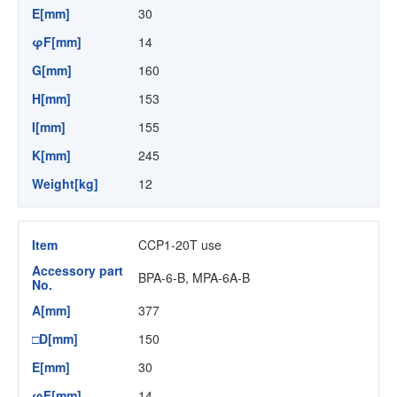
E[mm]
30
φF[mm]
14
G[mm]
160
H[mm]
153
I[mm]
155
K[mm]
245
Weight[kg]
12
Item
CCP1-20T use
Accessory part
BPA-6-B, MPA-6A-B
No.
A[mm]
377
□D[mm]
150
E[mm]
30
φF[mm]
14