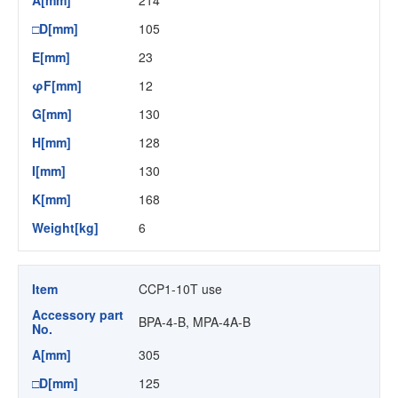
A[mm]
214
□D[mm]
105
E[mm]
23
φF[mm]
12
G[mm]
130
H[mm]
128
I[mm]
130
K[mm]
168
Weight[kg]
6
Item
CCP1-10T use
Accessory part
BPA-4-B, MPA-4A-B
No.
A[mm]
305
□D[mm]
125