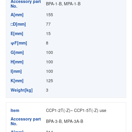
Accessory part
BPA-1-B, MPA-1-B
No.
A[mm]
155
□D[mm]
77
E[mm]
15
φF[mm]
8
G[mm]
100
H[mm]
100
I[mm]
100
K[mm]
125
Weight[kg]
3
Item
CCP1-2T(-Z)~ CCP1-5T(-Z) use
Accessory part
BPA-3-B, MPA-3A-B
No.