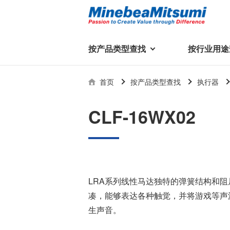
按产品类型查找
按行业用途
按产品类型查找
技术支持
首页
按产品类型查找
执行器
按行业用途查找
行业用途首页
产品类型首页
企业信息
技术解说
产品目录下
CLF-16WX02
轴承
美蓓亚三美集团
精
美
行业解决方案
常见问题
产品知识
微型和小型滚珠轴承
集团概况
基础设施
技术支持
杆端轴承
经营理念
球面轴承
社长致辞
LRA系列线性马达独特的弹簧结构和
滚子轴承
全球驻地
新闻
凑，能够表达各种触觉，并将游戏等声
执
美蓓亚三美的散热风扇、杆端关
轴承衬套
历史沿革
生声音。
节轴承、步进电机、滚珠轴承等
集团品牌
企业信息
产品在光伏逆变器、储能变流