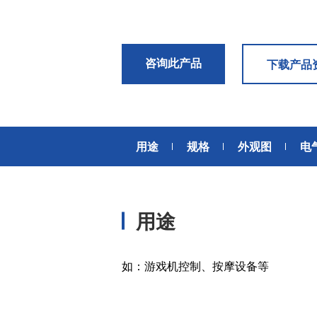
风扇电机
器、基站天线、风力发电、监控
摄像头、铁路车辆、充电桩等新
AC交流风扇电机
加入我们
型基础设施建设领域有广泛应
高
DC直流风扇电机
用。步进电机实现了正确定位和
咨询此产品
下载产品
精确的角度控制。针对风电、光
DC直流鼓风机
医疗健康
伏、充电桩、储能等多种场景，
大型DC直流鼓风机
美蓓亚三美的NMB风扇提供防水
防尘的散热解决方案。杆端轴承
风扇组件
和球面轴承作为关键的机构零件
用途
规格
外观图
电
高压鼓风机
在高温高湿环境下仍然表现着卓
美蓓亚三美向医疗器械制造商、
越的高可靠性和耐久性。
医疗保健设备生产商提供电机、
传感器、微型滚珠轴承等零部
开关
件，产品可应用于实验室自动
用途
化、医用泵、呼吸道护理、药房
触觉开关
自动化、成像和许多其他医疗设
传
滑动开关
备应用中，为医疗保健设备制造
提供品质稳定、可信赖的零部
开关背光板
如：游戏机控制、按摩设备等
件。
半导体传感器