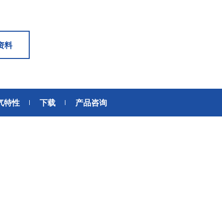
6轴力传感器、锂离子电池IC、
座便器电动开关电机
位、送风、搬运、旋转装置等部
变压器
滚珠轴承可应用于机器人手、
位。此外，电动工具中也大量使
AGV、工业机器人、教育机器人
用了NMB微型滚珠轴承。
频率
电源
等领域，帮助实现机器人的智能
资料
化和高效化。
GPS/GNSS信号接收天线
交通工具
电源、充电器、 内置型电源
汽车
地面数字广播接收用 薄膜天线
SiriusXM收音机信号 接收天线
气特性
下载
产品咨询
高精度定位用 GNSS天线
美蓓亚三美的杆端轴承、球面轴
美蓓亚三美在过去的几十年间致
承和紧固件被大量使用于飞机、
力于向各大整车厂、Tier1提供
媒体中心接口单元
列车等交通工具中。 美蓓亚三美
规级可靠的零部件。 美蓓亚三
鲨鱼鳍天线
的飞机用杆端轴承和球面轴承在
紧跟汽车制造业的设计创新和技
英国、美国、泰国和日本等地制
术进步的步伐，助力汽车设计工
造，是唯一一家能以高品质产品
程师们不断地迎接汽车行业电动
感装置
满足欧洲、美洲和亚洲三个地区
化、自动化、共享、互联趋势所
航空航天产品客户高标准要求的
带来地新挑战。
应变片
制造商。
称重传感器
压力传感器