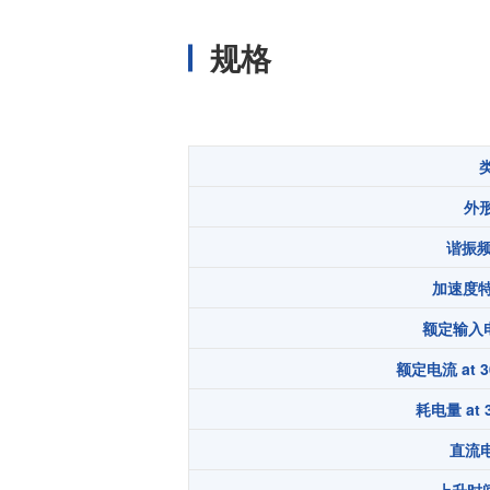
温度开关IC
规格
模拟输出温度传感器IC
数字输出温度传感器IC
压力传感器
电流传感器IC
火焰检测放大器
外
六维力传感器
谐振频率
气流传感器
加速度特性
低风速传感器
额定输入电压
IR传感器
额定电流 at 30
耗电量 at 3
直流电