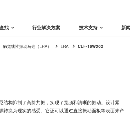
查找
行业解决方案
技术支持
新
触觉线性振动马达（LRA）
LRA
CLF-16WX02
载
视频库
技术术语
密机械加工品
蓓亚三美在中国
电子产品
采购
产品问答
产品百科
精密机械组件
中国区概况
LCD面板用背光模组
采购交易基本原则
机器人
工业及商业
紧固件
中国驻地
环保绿色采购活动
功率电感器、变压器、线圈
Wavy Nozzle 威诺泽
联系我们
CSR采购
阻尼结构抑制了高阶共振，实现了宽频和清晰的振动。设计紧
联系经销商
新供应商登录流程
可变线圈
源转换为现实的感受。它还可以通过直接振动面板等表面来产
行器
随着产业升级，机器人的智能化
美蓓亚三美的微型滚珠轴承、电
原材料采购申请表
转向传感器用线圈
研发面临更多的挑战。美蓓亚三
机产品、传感器广泛应用于各种
品质管理/保证
触觉线性振动马达（LRA）
功率电感器
美的散热风扇、无刷直流电机、
工业设备和商业设备的控制定