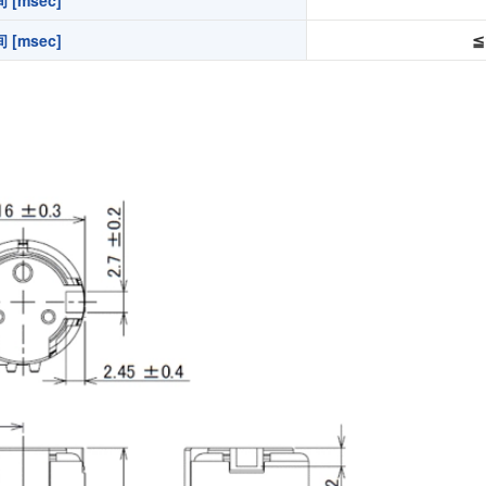
[msec]
[msec]
≦