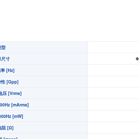
扭矩传感器
矢量传感器
数字称重仪表
模拟变送器
应变放大器
类型
测量仪器附件
形尺寸
Φ
特殊称重系统
 [Hz]
注塑成型监控系统（压力/温度）
 [Gpp]
拉杆测量系统
 [Vrms]
拉压试验机
0Hz [mArms]
00Hz [mW]
阻 [Ω]