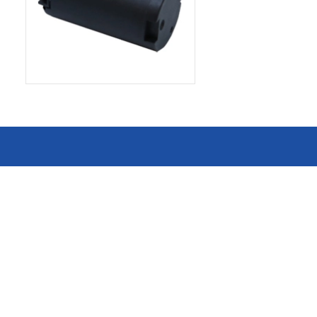
消费电子和家电制造商提供优质
连接器
的滚珠轴承、电机、锂离子电池
芯片、开关、线性马达、相机马
HSD连接器
达等零部件。
FAKRA连接器
USCAR-30连接器
USB连接器
Mini Coaxial连接器
车
美
半导体
锂电池管理IC
电源管理IC
风扇马达驱动IC
ADC/AFE IC
HBS总线收发器IC