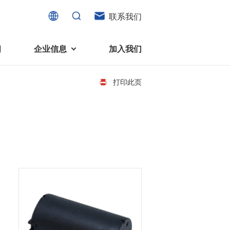
联系我们
闻
企业信息
加入我们
打印此页
电机
可持续发展
液态轴承马达 (FDB电机)
企业社会责任
家电、消费电子及住宅设备
旋转变压器
社会贡献
直流有刷电机
环境保护
直流无刷电机
消费者与智能家居、穿戴电子、
步进电机
家电、智能设备之间的联系愈发
微型充气泵电机
紧密。美蓓亚三美为行业领先的