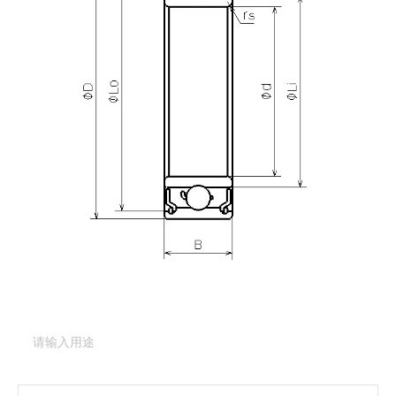
产品咨询
需要更多关于
DDA-1510ZZ
的详细信息？
请填写表格，与美蓓亚三美的产品专家取得联系。
产品类型：
深沟球轴承（基本型）
产品型号：
DDA-
1510ZZ
产品用途
（必填项）