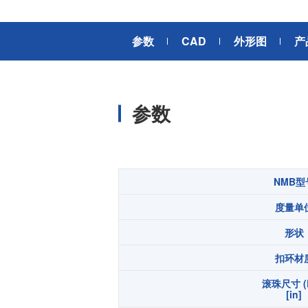
风扇电机
器、基站天线、风力发电、监控
摄像头、铁路车辆、充电桩等新
AC交流风扇电机
加入我们
参数
CAD
外形图
产
型基础设施建设领域有广泛应
高
DC直流风扇电机
用。步进电机实现了正确定位和
精确的角度控制。针对风电、光
DC直流鼓风机
医疗健康
伏、充电桩、储能等多种场景，
大型DC直流鼓风机
美蓓亚三美的NMB风扇提供防水
参数
防尘的散热解决方案。杆端轴承
风扇组件
和球面轴承作为关键的机构零件
高压鼓风机
在高温高湿环境下仍然表现着卓
美蓓亚三美向医疗器械制造商、
越的高可靠性和耐久性。
医疗保健设备生产商提供电机、
传感器、微型滚珠轴承等零部
开关
NMB型
件，产品可应用于实验室自动
度量单
化、医用泵、呼吸道护理、药房
触觉开关
自动化、成像和许多其他医疗设
传
形状
滑动开关
备应用中，为医疗保健设备制造
提供品质稳定、可信赖的零部
开关背光板
扣环材
件。
滚珠尺寸 (
半导体传感器
[in]