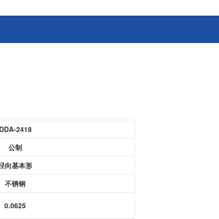
消费电子和家电制造商提供优质
连接器
的滚珠轴承、电机、锂离子电池
芯片、开关、线性马达、相机马
HSD连接器
达等零部件。
FAKRA连接器
USCAR-30连接器
USB连接器
Mini Coaxial连接器
车
美
DDA-2418
半导体
公制
锂电池管理IC
径向基本形
电源管理IC
风扇马达驱动IC
不锈钢
ADC/AFE IC
0.0625
HBS总线收发器IC