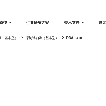
查找
行业解决方案
技术支持
新
承（基本型）
深沟球轴承（基本型）
DDA-2418
载
视频库
技术术语
密机械加工品
蓓亚三美在中国
电子产品
采购
产品问答
产品百科
精密机械组件
中国区概况
LCD面板用背光模组
采购交易基本原则
机器人
工业及商业
紧固件
中国驻地
环保绿色采购活动
功率电感器、变压器、线圈
Wavy Nozzle 威诺泽
联系我们
CSR采购
联系经销商
新供应商登录流程
可变线圈
行器
随着产业升级，机器人的智能化
美蓓亚三美的微型滚珠轴承、电
原材料采购申请表
转向传感器用线圈
研发面临更多的挑战。美蓓亚三
机产品、传感器广泛应用于各种
品质管理/保证
触觉线性振动马达（LRA）
功率电感器
美的散热风扇、无刷直流电机、
工业设备和商业设备的控制定