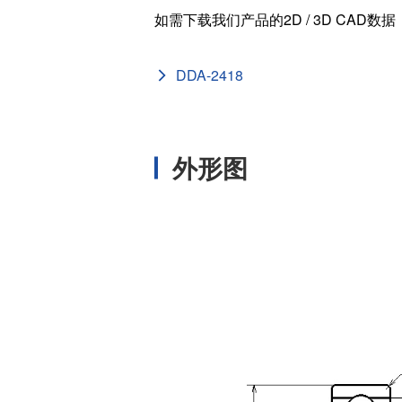
如需下载我们产品的2D / 3D CAD数
外径 (D
[in]
DDA-2418
内径 (d
[in]
基本额定静负载 
[N]
外形图
基本额定动负载
[N]
宽度 (B
[mm]
外径 (D
[mm]
内径 (d
[mm]
ISO/JI