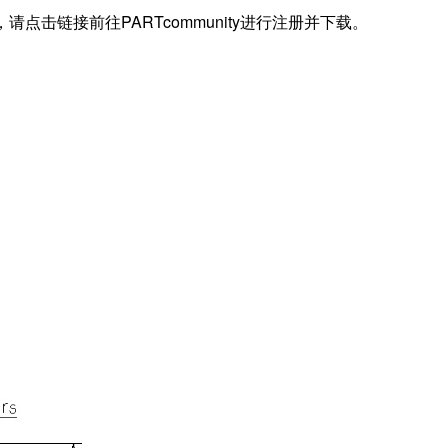
据，请点击链接前往PARTcommunity进行注册并下载。
)
)
(Cor)
 (Cr)
)
)
)
S