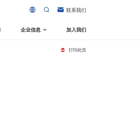
联系我们
闻
企业信息
加入我们
打印此页
电机
可持续发展
液态轴承马达 (FDB电机)
企业社会责任
家电、消费电子及住宅设备
旋转变压器
社会贡献
直流有刷电机
环境保护
直流无刷电机
消费者与智能家居、穿戴电子、
步进电机
家电、智能设备之间的联系愈发
微型充气泵电机
紧密。美蓓亚三美为行业领先的