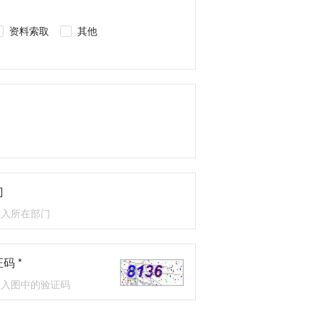
资料索取
其他
门
码 *