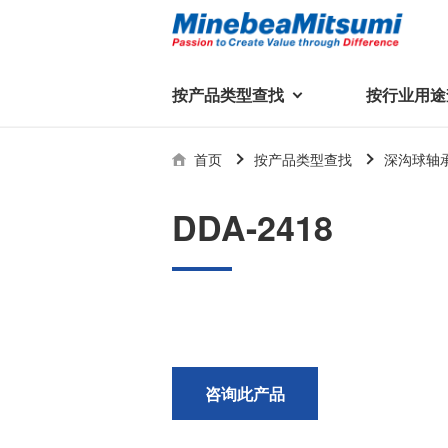
按产品类型查找
按行业用途
按产品类型查找
技术支持
首页
按产品类型查找
深沟球轴
按行业用途查找
行业用途首页
产品类型首页
企业信息
技术解说
产品目录下
DDA-2418
轴承
美蓓亚三美集团
精
美
行业解决方案
常见问题
产品知识
微型和小型滚珠轴承
集团概况
基础设施
技术支持
杆端轴承
经营理念
球面轴承
社长致辞
滚子轴承
全球驻地
新闻
执
咨询此产品
美蓓亚三美的散热风扇、杆端关
轴承衬套
历史沿革
节轴承、步进电机、滚珠轴承等
集团品牌
企业信息
产品在光伏逆变器、储能变流