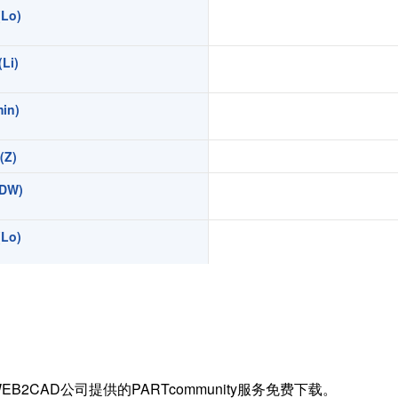
Lo)
扭矩传感器
矢量传感器
Li)
数字称重仪表
模拟变送器
in)
应变放大器
Z)
测量仪器附件
特殊称重系统
DW)
注塑成型监控系统（压力/温度）
Lo)
拉杆测量系统
拉压试验机
Li)
in)
)
EB2CAD公司提供的PARTcommunity服务免费下载。