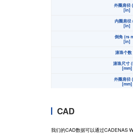
外圈肩径 (
温度开关IC
[in]
模拟输出温度传感器IC
内圈肩径 (
数字输出温度传感器IC
[in]
压力传感器
倒角 (rs m
[in]
电流传感器IC
滚珠个数 (
火焰检测放大器
六维力传感器
滚珠尺寸 (
[mm]
气流传感器
外圈肩径 (
低风速传感器
[mm]
IR传感器
内圈肩径 (
[mm]
CAD
倒角 (rs m
[mm]
宽度 (B
我们的CAD数据可以通过CADENAS W
[in]