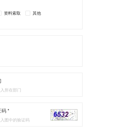
资料索取
其他
门
码 *