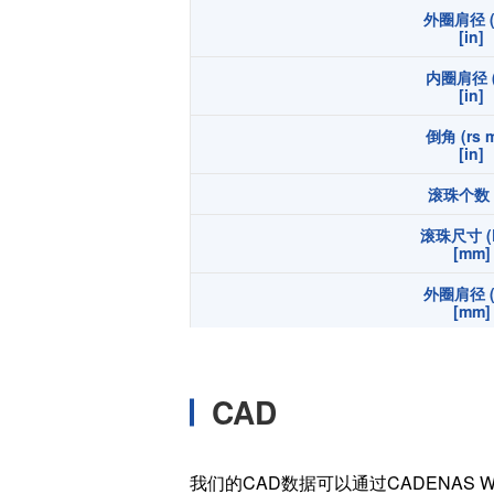
外圈肩径 (
温度开关IC
[in]
模拟输出温度传感器IC
内圈肩径 (
数字输出温度传感器IC
[in]
压力传感器
倒角 (rs m
[in]
电流传感器IC
滚珠个数 (
火焰检测放大器
六维力传感器
滚珠尺寸 (
[mm]
气流传感器
外圈肩径 (
低风速传感器
[mm]
IR传感器
内圈肩径 (
[mm]
CAD
倒角 (rs m
[mm]
宽度 (B
我们的CAD数据可以通过CADENAS W
[in]