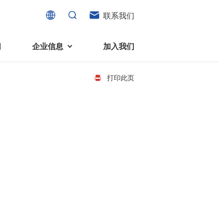
联系我们
闻
企业信息
加入我们
打印此页
电机
可持续发展
液态轴承马达 (FDB电机)
企业社会责任
家电、消费电子及住宅设备
旋转变压器
社会贡献
直流有刷电机
环境保护
直流无刷电机
消费者与智能家居、穿戴电子、
步进电机
家电、智能设备之间的联系愈发
微型充气泵电机
紧密。美蓓亚三美为行业领先的