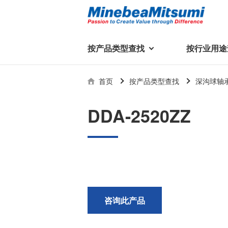
按产品类型查找
按行业用途
按产品类型查找
技术支持
首页
按产品类型查找
深沟球轴
按行业用途查找
行业用途首页
产品类型首页
企业信息
技术解说
产品目录下
DDA-2520ZZ
轴承
美蓓亚三美集团
精
美
行业解决方案
常见问题
产品知识
微型和小型滚珠轴承
集团概况
基础设施
技术支持
杆端轴承
经营理念
球面轴承
社长致辞
滚子轴承
全球驻地
新闻
执
咨询此产品
美蓓亚三美的散热风扇、杆端关
轴承衬套
历史沿革
节轴承、步进电机、滚珠轴承等
集团品牌
企业信息
产品在光伏逆变器、储能变流