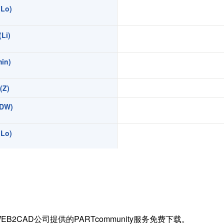
Lo)
扭矩传感器
矢量传感器
Li)
数字称重仪表
模拟变送器
in)
应变放大器
Z)
测量仪器附件
特殊称重系统
DW)
注塑成型监控系统（压力/温度）
Lo)
拉杆测量系统
拉压试验机
Li)
in)
)
EB2CAD公司提供的PARTcommunity服务免费下载。