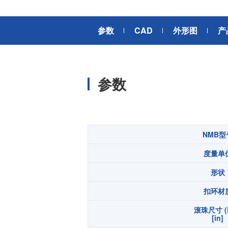
风扇电机
器、基站天线、风力发电、监控
摄像头、铁路车辆、充电桩等新
AC交流风扇电机
加入我们
参数
CAD
外形图
产
型基础设施建设领域有广泛应
高
DC直流风扇电机
用。步进电机实现了正确定位和
精确的角度控制。针对风电、光
DC直流鼓风机
医疗健康
伏、充电桩、储能等多种场景，
大型DC直流鼓风机
美蓓亚三美的NMB风扇提供防水
参数
防尘的散热解决方案。杆端轴承
风扇组件
和球面轴承作为关键的机构零件
高压鼓风机
在高温高湿环境下仍然表现着卓
美蓓亚三美向医疗器械制造商、
越的高可靠性和耐久性。
医疗保健设备生产商提供电机、
传感器、微型滚珠轴承等零部
开关
NMB型
件，产品可应用于实验室自动
度量单
化、医用泵、呼吸道护理、药房
触觉开关
自动化、成像和许多其他医疗设
传
形状
滑动开关
备应用中，为医疗保健设备制造
提供品质稳定、可信赖的零部
开关背光板
扣环材
件。
滚珠尺寸 (
半导体传感器
[in]