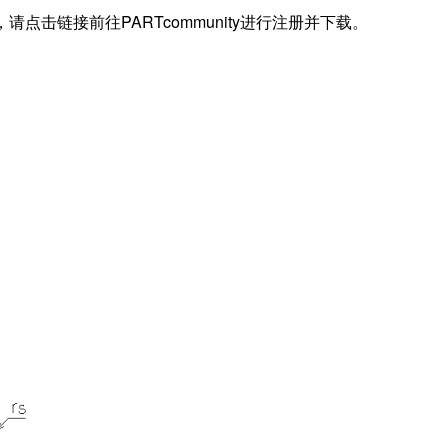
据，请点击链接前往PARTcommunity进行注册并下载。
)
)
(Cor)
 (Cr)
)
)
)
S