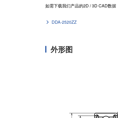
如需下载我们产品的2D / 3D CAD数
外径 (D
[in]
DDA-2520ZZ
内径 (d
[in]
基本额定静负载 
[N]
外形图
基本额定动负载
[N]
宽度 (B
[mm]
外径 (D
[mm]
内径 (d
[mm]
ISO/JI