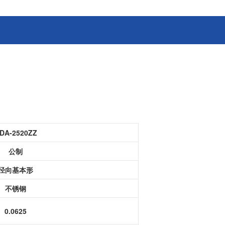
消费电子和家电制造商提供优质
连接器
的滚珠轴承、电机、锂离子电池
芯片、开关、线性马达、相机马
HSD连接器
达等零部件。
FAKRA连接器
USCAR-30连接器
USB连接器
Mini Coaxial连接器
车
美
DA-2520ZZ
半导体
公制
锂电池管理IC
径向基本形
电源管理IC
风扇马达驱动IC
不锈钢
ADC/AFE IC
0.0625
HBS总线收发器IC