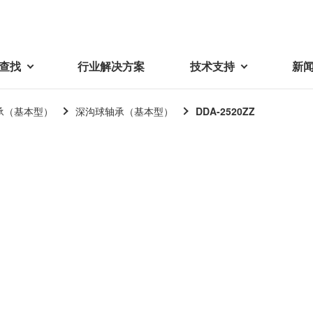
查找
行业解决方案
技术支持
新
承（基本型）
深沟球轴承（基本型）
DDA-2520ZZ
载
视频库
技术术语
密机械加工品
蓓亚三美在中国
电子产品
采购
产品问答
产品百科
精密机械组件
中国区概况
LCD面板用背光模组
采购交易基本原则
机器人
工业及商业
紧固件
中国驻地
环保绿色采购活动
功率电感器、变压器、线圈
Wavy Nozzle 威诺泽
联系我们
CSR采购
联系经销商
新供应商登录流程
可变线圈
行器
随着产业升级，机器人的智能化
美蓓亚三美的微型滚珠轴承、电
原材料采购申请表
转向传感器用线圈
研发面临更多的挑战。美蓓亚三
机产品、传感器广泛应用于各种
品质管理/保证
触觉线性振动马达（LRA）
功率电感器
美的散热风扇、无刷直流电机、
工业设备和商业设备的控制定