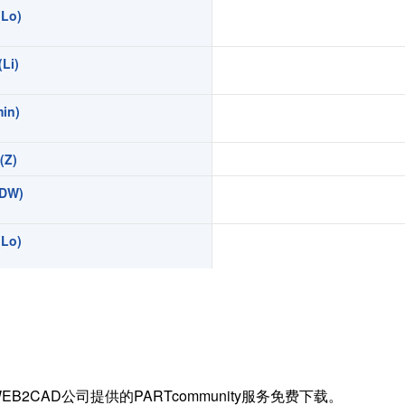
Lo)
扭矩传感器
矢量传感器
Li)
数字称重仪表
模拟变送器
in)
应变放大器
Z)
测量仪器附件
特殊称重系统
DW)
注塑成型监控系统（压力/温度）
Lo)
拉杆测量系统
拉压试验机
Li)
in)
)
EB2CAD公司提供的PARTcommunity服务免费下载。