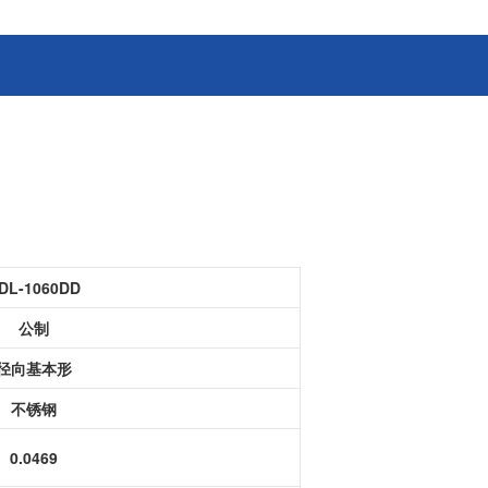
消费电子和家电制造商提供优质
连接器
的滚珠轴承、电机、锂离子电池
芯片、开关、线性马达、相机马
HSD连接器
达等零部件。
FAKRA连接器
USCAR-30连接器
USB连接器
Mini Coaxial连接器
车
美
DL-1060DD
半导体
公制
锂电池管理IC
径向基本形
电源管理IC
风扇马达驱动IC
不锈钢
ADC/AFE IC
0.0469
HBS总线收发器IC