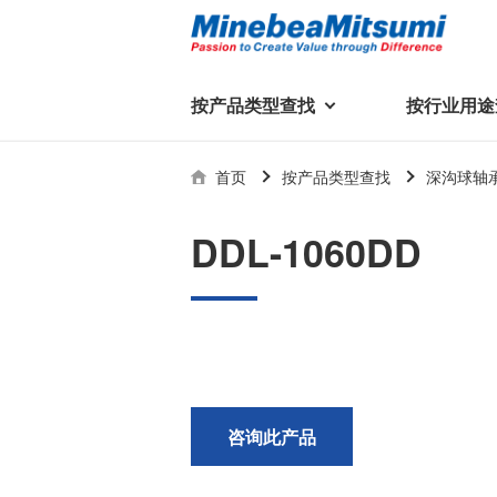
按产品类型查找
按行业用途
按产品类型查找
技术支持
首页
按产品类型查找
深沟球轴
按行业用途查找
行业用途首页
产品类型首页
企业信息
技术解说
产品目录下
DDL-1060DD
轴承
美蓓亚三美集团
精
美
行业解决方案
常见问题
产品知识
微型和小型滚珠轴承
集团概况
基础设施
技术支持
杆端轴承
经营理念
球面轴承
社长致辞
滚子轴承
全球驻地
新闻
执
咨询此产品
美蓓亚三美的散热风扇、杆端关
轴承衬套
历史沿革
节轴承、步进电机、滚珠轴承等
集团品牌
企业信息
产品在光伏逆变器、储能变流