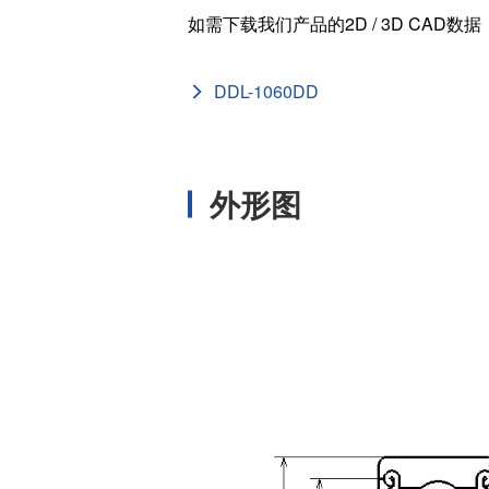
如需下载我们产品的2D / 3D CAD数
外径 (D
[in]
DDL-1060DD
内径 (d
[in]
基本额定静负载 
[N]
外形图
基本额定动负载
[N]
宽度 (B
[mm]
外径 (D
[mm]
内径 (d
[mm]
ISO/JI