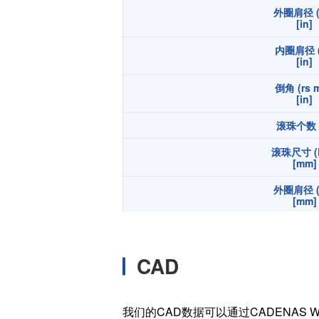
外圈肩径 (
温度开关IC
[in]
模拟输出温度传感器IC
内圈肩径 (
数字输出温度传感器IC
[in]
压力传感器
倒角 (rs m
[in]
电流传感器IC
滚珠个数 (
火焰检测放大器
六维力传感器
滚珠尺寸 (
[mm]
气流传感器
外圈肩径 (
低风速传感器
[mm]
IR传感器
内圈肩径 (
[mm]
CAD
倒角 (rs m
[mm]
宽度 (B
我们的CAD数据可以通过CADENAS W
[in]