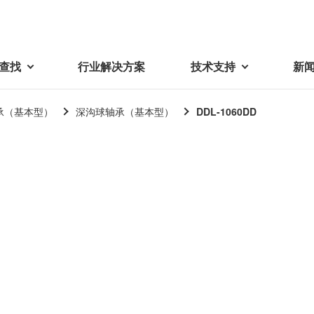
查找
行业解决方案
技术支持
新
承（基本型）
深沟球轴承（基本型）
DDL-1060DD
载
视频库
技术术语
密机械加工品
蓓亚三美在中国
电子产品
采购
产品问答
产品百科
精密机械组件
中国区概况
LCD面板用背光模组
采购交易基本原则
机器人
工业及商业
紧固件
中国驻地
环保绿色采购活动
功率电感器、变压器、线圈
Wavy Nozzle 威诺泽
联系我们
CSR采购
联系经销商
新供应商登录流程
可变线圈
行器
随着产业升级，机器人的智能化
美蓓亚三美的微型滚珠轴承、电
原材料采购申请表
转向传感器用线圈
研发面临更多的挑战。美蓓亚三
机产品、传感器广泛应用于各种
品质管理/保证
触觉线性振动马达（LRA）
功率电感器
美的散热风扇、无刷直流电机、
工业设备和商业设备的控制定