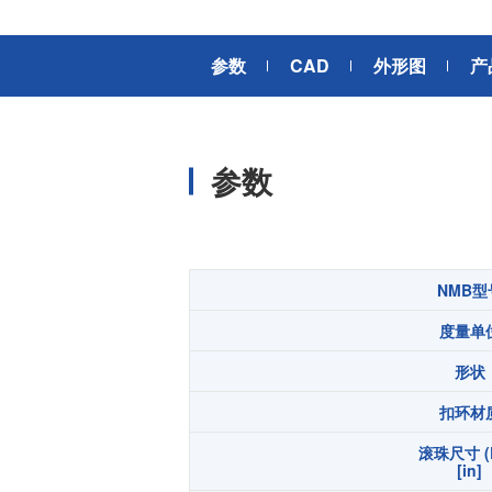
风扇电机
器、基站天线、风力发电、监控
摄像头、铁路车辆、充电桩等新
AC交流风扇电机
加入我们
参数
CAD
外形图
产
型基础设施建设领域有广泛应
高
DC直流风扇电机
用。步进电机实现了正确定位和
精确的角度控制。针对风电、光
DC直流鼓风机
医疗健康
伏、充电桩、储能等多种场景，
大型DC直流鼓风机
美蓓亚三美的NMB风扇提供防水
参数
防尘的散热解决方案。杆端轴承
风扇组件
和球面轴承作为关键的机构零件
高压鼓风机
在高温高湿环境下仍然表现着卓
美蓓亚三美向医疗器械制造商、
越的高可靠性和耐久性。
医疗保健设备生产商提供电机、
传感器、微型滚珠轴承等零部
开关
NMB型
件，产品可应用于实验室自动
度量单
化、医用泵、呼吸道护理、药房
触觉开关
自动化、成像和许多其他医疗设
传
形状
滑动开关
备应用中，为医疗保健设备制造
提供品质稳定、可信赖的零部
开关背光板
扣环材
件。
滚珠尺寸 (
半导体传感器
[in]