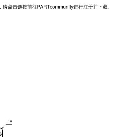
据，请点击链接前往PARTcommunity进行注册并下载。
)
)
(Cor)
 (Cr)
)
)
)
S