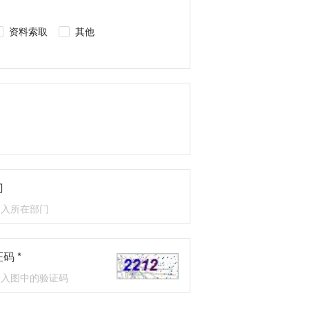
资料索取
其他
门
码 *