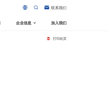
联系我们
闻
企业信息
加入我们
打印此页
电机
可持续发展
液态轴承马达 (FDB电机)
企业社会责任
家电、消费电子及住宅设备
旋转变压器
社会贡献
直流有刷电机
环境保护
直流无刷电机
消费者与智能家居、穿戴电子、
步进电机
家电、智能设备之间的联系愈发
微型充气泵电机
紧密。美蓓亚三美为行业领先的