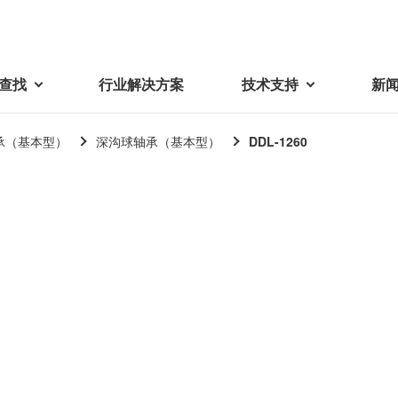
查找
行业解决方案
技术支持
新
承（基本型）
深沟球轴承（基本型）
DDL-1260
载
视频库
技术术语
密机械加工品
蓓亚三美在中国
电子产品
采购
产品问答
产品百科
精密机械组件
中国区概况
LCD面板用背光模组
采购交易基本原则
机器人
工业及商业
紧固件
中国驻地
环保绿色采购活动
功率电感器、变压器、线圈
Wavy Nozzle 威诺泽
联系我们
CSR采购
联系经销商
新供应商登录流程
可变线圈
行器
随着产业升级，机器人的智能化
美蓓亚三美的微型滚珠轴承、电
原材料采购申请表
转向传感器用线圈
研发面临更多的挑战。美蓓亚三
机产品、传感器广泛应用于各种
品质管理/保证
触觉线性振动马达（LRA）
功率电感器
美的散热风扇、无刷直流电机、
工业设备和商业设备的控制定