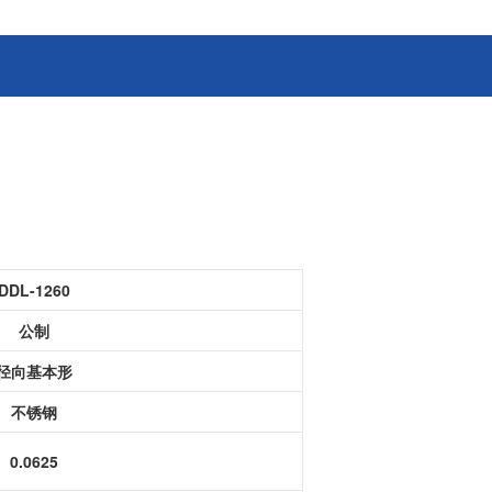
消费电子和家电制造商提供优质
连接器
的滚珠轴承、电机、锂离子电池
芯片、开关、线性马达、相机马
HSD连接器
达等零部件。
FAKRA连接器
USCAR-30连接器
USB连接器
Mini Coaxial连接器
车
美
DDL-1260
半导体
公制
锂电池管理IC
径向基本形
电源管理IC
风扇马达驱动IC
不锈钢
ADC/AFE IC
0.0625
HBS总线收发器IC