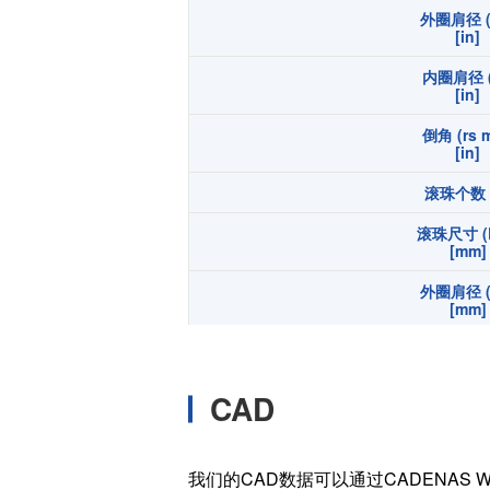
外圈肩径 (
温度开关IC
[in]
模拟输出温度传感器IC
内圈肩径 (
数字输出温度传感器IC
[in]
压力传感器
倒角 (rs m
[in]
电流传感器IC
滚珠个数 (
火焰检测放大器
六维力传感器
滚珠尺寸 (
[mm]
气流传感器
外圈肩径 (
低风速传感器
[mm]
IR传感器
内圈肩径 (
[mm]
CAD
倒角 (rs m
[mm]
宽度 (B
我们的CAD数据可以通过CADENAS W
[in]