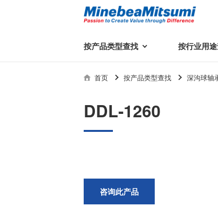
按产品类型查找
按行业用途
按产品类型查找
技术支持
首页
按产品类型查找
深沟球轴
按行业用途查找
行业用途首页
产品类型首页
企业信息
技术解说
产品目录下
DDL-1260
轴承
美蓓亚三美集团
精
美
行业解决方案
常见问题
产品知识
微型和小型滚珠轴承
集团概况
基础设施
技术支持
杆端轴承
经营理念
球面轴承
社长致辞
滚子轴承
全球驻地
新闻
执
咨询此产品
美蓓亚三美的散热风扇、杆端关
轴承衬套
历史沿革
节轴承、步进电机、滚珠轴承等
集团品牌
企业信息
产品在光伏逆变器、储能变流