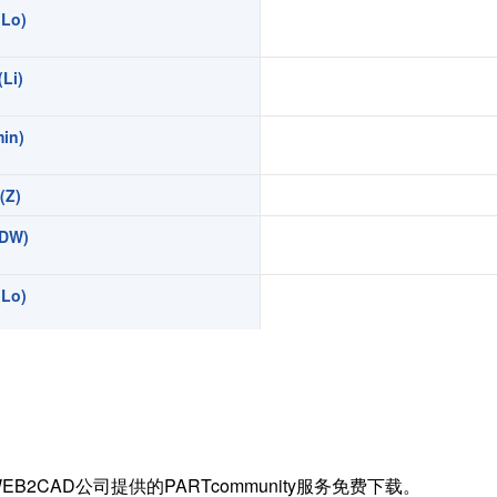
Lo)
扭矩传感器
矢量传感器
Li)
数字称重仪表
模拟变送器
in)
应变放大器
Z)
测量仪器附件
特殊称重系统
DW)
注塑成型监控系统（压力/温度）
Lo)
拉杆测量系统
拉压试验机
Li)
in)
)
EB2CAD公司提供的PARTcommunity服务免费下载。