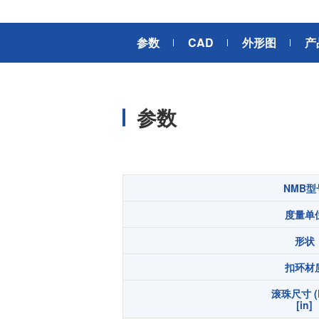
风扇电机
器、基站天线、风力发电、监控
摄像头、铁路车辆、充电桩等新
AC交流风扇电机
加入我们
参数
CAD
外形图
产
型基础设施建设领域有广泛应
高
DC直流风扇电机
用。步进电机实现了正确定位和
精确的角度控制。针对风电、光
DC直流鼓风机
医疗健康
伏、充电桩、储能等多种场景，
大型DC直流鼓风机
美蓓亚三美的NMB风扇提供防水
参数
防尘的散热解决方案。杆端轴承
风扇组件
和球面轴承作为关键的机构零件
高压鼓风机
在高温高湿环境下仍然表现着卓
美蓓亚三美向医疗器械制造商、
越的高可靠性和耐久性。
医疗保健设备生产商提供电机、
传感器、微型滚珠轴承等零部
开关
NMB型
件，产品可应用于实验室自动
度量单
化、医用泵、呼吸道护理、药房
触觉开关
自动化、成像和许多其他医疗设
传
形状
滑动开关
备应用中，为医疗保健设备制造
提供品质稳定、可信赖的零部
开关背光板
扣环材
件。
滚珠尺寸 (
半导体传感器
[in]