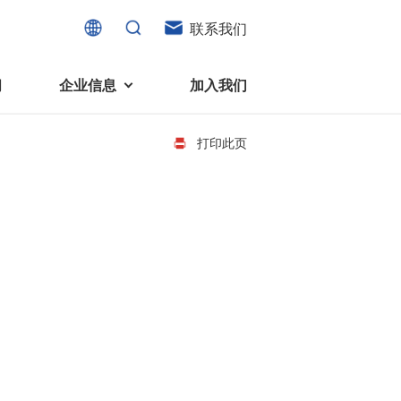
联系我们
闻
企业信息
加入我们
打印此页
电机
可持续发展
液态轴承马达 (FDB电机)
企业社会责任
家电、消费电子及住宅设备
旋转变压器
社会贡献
直流有刷电机
环境保护
直流无刷电机
消费者与智能家居、穿戴电子、
步进电机
家电、智能设备之间的联系愈发
微型充气泵电机
紧密。美蓓亚三美为行业领先的