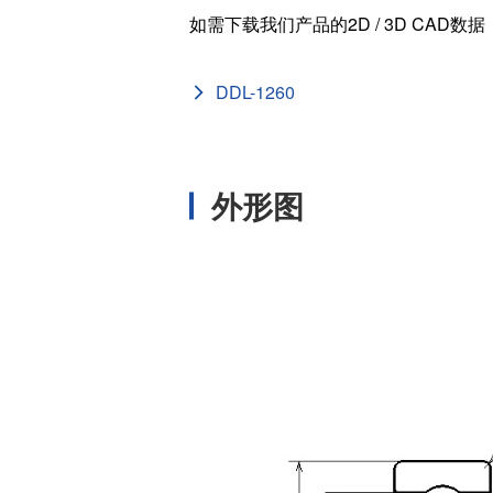
如需下载我们产品的2D / 3D CAD数
外径 (D
[in]
DDL-1260
内径 (d
[in]
基本额定静负载 
[N]
外形图
基本额定动负载
[N]
宽度 (B
[mm]
外径 (D
[mm]
内径 (d
[mm]
ISO/JI