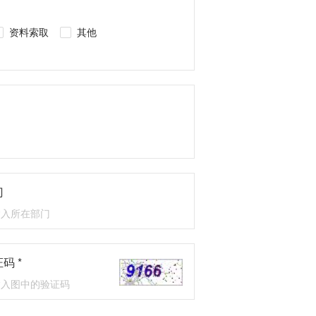
资料索取
其他
门
码 *