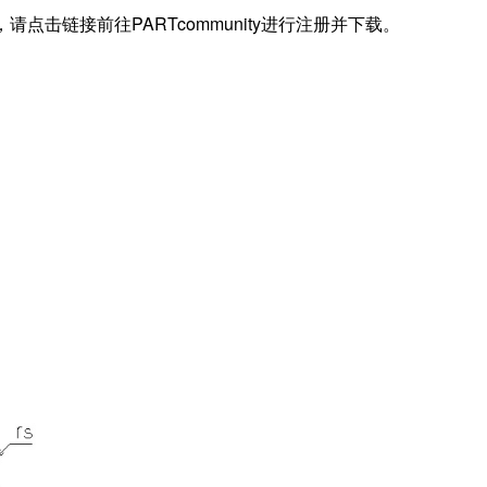
据，请点击链接前往PARTcommunity进行注册并下载。
)
)
(Cor)
 (Cr)
)
)
)
S