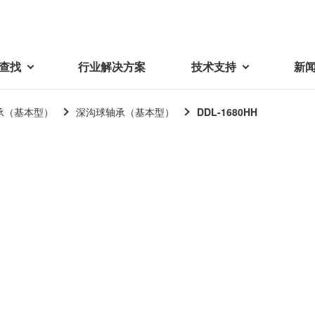
查找
行业解决方案
技术支持
新
承（基本型）
深沟球轴承（基本型）
DDL-1680HH
载
视频库
技术术语
密机械加工品
蓓亚三美在中国
电子产品
采购
产品问答
产品百科
精密机械组件
中国区概况
LCD面板用背光模组
采购交易基本原则
机器人
工业及商业
紧固件
中国驻地
环保绿色采购活动
功率电感器、变压器、线圈
Wavy Nozzle 威诺泽
联系我们
CSR采购
联系经销商
新供应商登录流程
可变线圈
行器
随着产业升级，机器人的智能化
美蓓亚三美的微型滚珠轴承、电
原材料采购申请表
转向传感器用线圈
研发面临更多的挑战。美蓓亚三
机产品、传感器广泛应用于各种
品质管理/保证
触觉线性振动马达（LRA）
功率电感器
美的散热风扇、无刷直流电机、
工业设备和商业设备的控制定