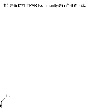
据，请点击链接前往PARTcommunity进行注册并下载。
)
)
(Cor)
 (Cr)
)
)
)
S