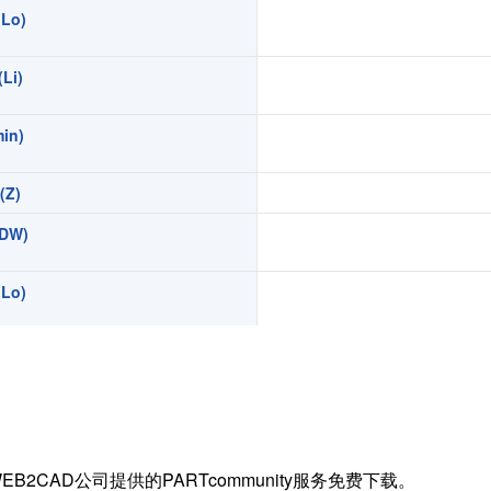
Lo)
扭矩传感器
矢量传感器
Li)
数字称重仪表
模拟变送器
in)
应变放大器
Z)
测量仪器附件
特殊称重系统
DW)
注塑成型监控系统（压力/温度）
Lo)
拉杆测量系统
拉压试验机
Li)
in)
)
EB2CAD公司提供的PARTcommunity服务免费下载。