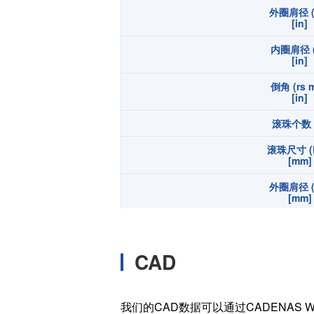
外圈肩径 (
温度开关IC
[in]
模拟输出温度传感器IC
内圈肩径 (
数字输出温度传感器IC
[in]
压力传感器
倒角 (rs m
[in]
电流传感器IC
滚珠个数 (
火焰检测放大器
六维力传感器
滚珠尺寸 (
[mm]
气流传感器
外圈肩径 (
低风速传感器
[mm]
IR传感器
内圈肩径 (
[mm]
CAD
倒角 (rs m
[mm]
宽度 (B
我们的CAD数据可以通过CADENAS W
[in]