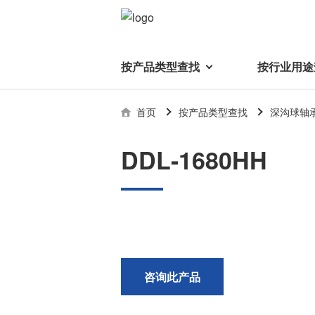
按产品类型查找
按行业用途
按产品类型查找
技术支持
首页
按产品类型查找
深沟球轴
按行业用途查找
行业用途首页
产品类型首页
企业信息
技术解说
产品目录下
DDL-1680HH
轴承
美蓓亚三美集团
精
美
行业解决方案
常见问题
产品知识
微型和小型滚珠轴承
集团概况
基础设施
技术支持
杆端轴承
经营理念
球面轴承
社长致辞
滚子轴承
全球驻地
新闻
执
咨询此产品
美蓓亚三美的散热风扇、杆端关
轴承衬套
历史沿革
节轴承、步进电机、滚珠轴承等
集团品牌
企业信息
产品在光伏逆变器、储能变流