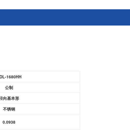
消费电子和家电制造商提供优质
连接器
的滚珠轴承、电机、锂离子电池
芯片、开关、线性马达、相机马
HSD连接器
达等零部件。
FAKRA连接器
USCAR-30连接器
USB连接器
Mini Coaxial连接器
车
美
DL-1680HH
半导体
公制
锂电池管理IC
径向基本形
电源管理IC
风扇马达驱动IC
不锈钢
ADC/AFE IC
0.0938
HBS总线收发器IC