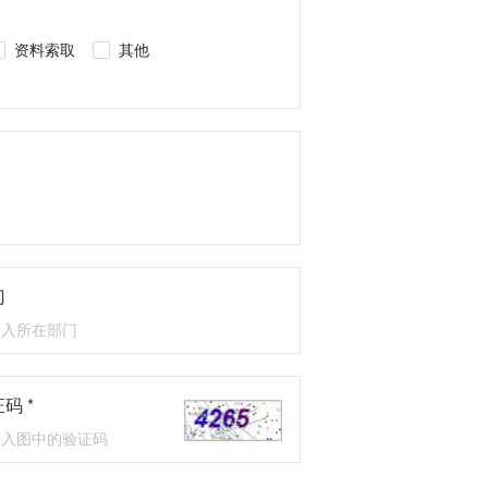
资料索取
其他
门
码 *