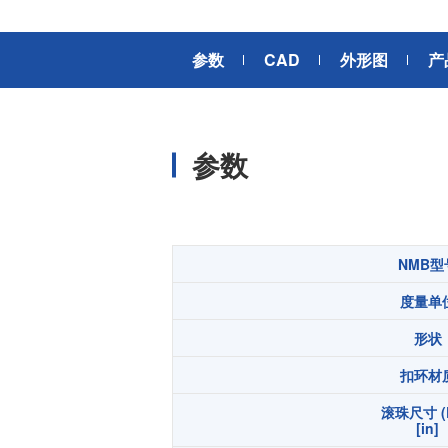
风扇电机
器、基站天线、风力发电、监控
摄像头、铁路车辆、充电桩等新
AC交流风扇电机
加入我们
参数
CAD
外形图
产
型基础设施建设领域有广泛应
高
DC直流风扇电机
用。步进电机实现了正确定位和
精确的角度控制。针对风电、光
DC直流鼓风机
医疗健康
伏、充电桩、储能等多种场景，
大型DC直流鼓风机
美蓓亚三美的NMB风扇提供防水
参数
防尘的散热解决方案。杆端轴承
风扇组件
和球面轴承作为关键的机构零件
高压鼓风机
在高温高湿环境下仍然表现着卓
美蓓亚三美向医疗器械制造商、
越的高可靠性和耐久性。
医疗保健设备生产商提供电机、
传感器、微型滚珠轴承等零部
开关
NMB型
件，产品可应用于实验室自动
度量单
化、医用泵、呼吸道护理、药房
触觉开关
自动化、成像和许多其他医疗设
传
形状
滑动开关
备应用中，为医疗保健设备制造
提供品质稳定、可信赖的零部
开关背光板
扣环材
件。
滚珠尺寸 (
半导体传感器
[in]