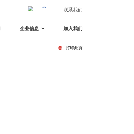
联系我们
闻
企业信息
加入我们
打印此页
电机
可持续发展
液态轴承马达 (FDB电机)
企业社会责任
家电、消费电子及住宅设备
旋转变压器
社会贡献
直流有刷电机
环境保护
直流无刷电机
消费者与智能家居、穿戴电子、
步进电机
家电、智能设备之间的联系愈发
微型充气泵电机
紧密。美蓓亚三美为行业领先的