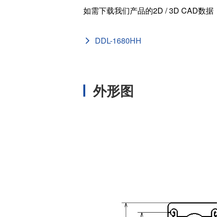
如需下载我们产品的2D / 3D CAD数
外径 (D
[in]
DDL-1680HH
内径 (d
[in]
基本额定静负载 
[N]
外形图
基本额定动负载
[N]
宽度 (B
[mm]
外径 (D
[mm]
内径 (d
[mm]
ISO/JI