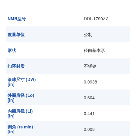
加入我们
NMB型号
DDL-1790ZZ
度量单位
公制
形状
径向基本形
扣环材质
不锈钢
滚珠尺寸 (DW)
0.0938
[in]
外圈肩径 (Lo)
0.604
[in]
内圈肩径 (Li)
0.441
[in]
倒角 (rs min)
0.008
[in]