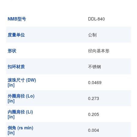
加入我们
NMB型号
DDL-840
度量单位
公制
形状
径向基本形
扣环材质
不锈钢
滚珠尺寸 (DW)
0.0469
[in]
外圈肩径 (Lo)
0.273
[in]
内圈肩径 (Li)
0.205
[in]
倒角 (rs min)
0.004
[in]