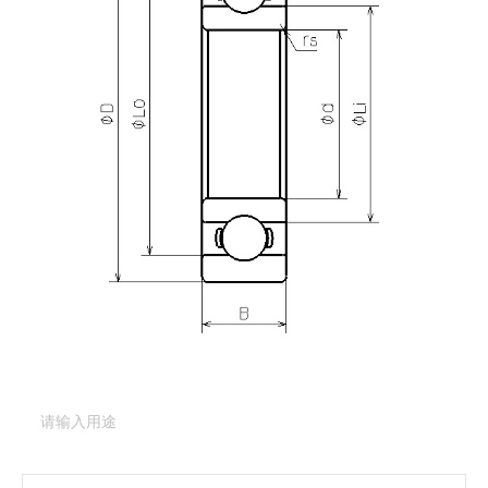
产品咨询
需要更多关于
DDL-840
的详细信息？
请填写表格，与美蓓亚三美的产品专家取得联系。
产品类型：
深沟球轴承（基本型）
产品型号：
DDL-840
产品用途
（必填项）