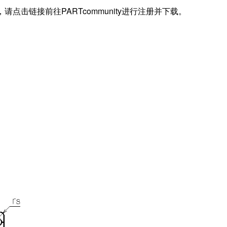
据，请点击链接前往PARTcommunity进行注册并下载。
)
)
(Cor)
 (Cr)
)
)
)
S