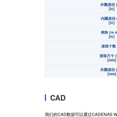
外圈肩径 (
温度开关IC
[in]
模拟输出温度传感器IC
内圈肩径 (
数字输出温度传感器IC
[in]
压力传感器
倒角 (rs m
[in]
电流传感器IC
滚珠个数 (
火焰检测放大器
六维力传感器
滚珠尺寸 (
[mm]
气流传感器
外圈肩径 (
低风速传感器
[mm]
IR传感器
内圈肩径 (
[mm]
CAD
倒角 (rs m
[mm]
宽度 (B
我们的CAD数据可以通过CADENAS W
[in]