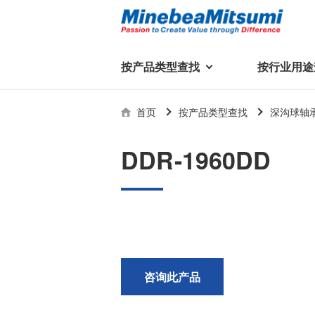
按产品类型查找
按行业用途
按产品类型查找
技术支持
首页
按产品类型查找
深沟球轴
按行业用途查找
行业用途首页
产品类型首页
企业信息
技术解说
产品目录下
DDR-1960DD
轴承
美蓓亚三美集团
精
美
行业解决方案
常见问题
产品知识
微型和小型滚珠轴承
集团概况
基础设施
技术支持
杆端轴承
经营理念
球面轴承
社长致辞
滚子轴承
全球驻地
新闻
执
咨询此产品
美蓓亚三美的散热风扇、杆端关
轴承衬套
历史沿革
节轴承、步进电机、滚珠轴承等
集团品牌
企业信息
产品在光伏逆变器、储能变流