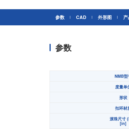
风扇电机
器、基站天线、风力发电、监控
摄像头、铁路车辆、充电桩等新
AC交流风扇电机
加入我们
参数
CAD
外形图
产
型基础设施建设领域有广泛应
高
DC直流风扇电机
用。步进电机实现了正确定位和
精确的角度控制。针对风电、光
DC直流鼓风机
医疗健康
伏、充电桩、储能等多种场景，
大型DC直流鼓风机
美蓓亚三美的NMB风扇提供防水
参数
防尘的散热解决方案。杆端轴承
风扇组件
和球面轴承作为关键的机构零件
高压鼓风机
在高温高湿环境下仍然表现着卓
美蓓亚三美向医疗器械制造商、
越的高可靠性和耐久性。
医疗保健设备生产商提供电机、
传感器、微型滚珠轴承等零部
开关
NMB型
件，产品可应用于实验室自动
度量单
化、医用泵、呼吸道护理、药房
触觉开关
自动化、成像和许多其他医疗设
传
形状
滑动开关
备应用中，为医疗保健设备制造
提供品质稳定、可信赖的零部
开关背光板
扣环材
件。
滚珠尺寸 (
半导体传感器
[in]