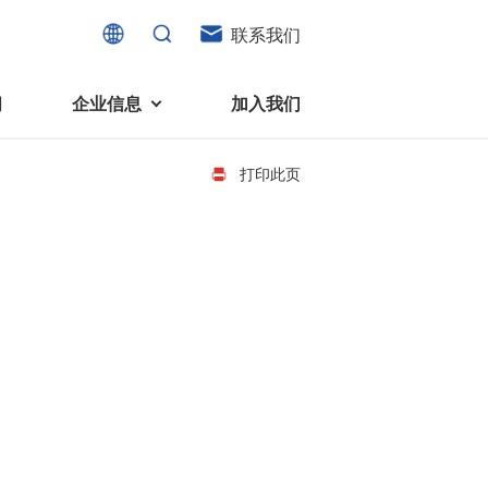
联系我们
闻
企业信息
加入我们
打印此页
电机
可持续发展
液态轴承马达 (FDB电机)
企业社会责任
家电、消费电子及住宅设备
旋转变压器
社会贡献
直流有刷电机
环境保护
直流无刷电机
消费者与智能家居、穿戴电子、
步进电机
家电、智能设备之间的联系愈发
微型充气泵电机
紧密。美蓓亚三美为行业领先的