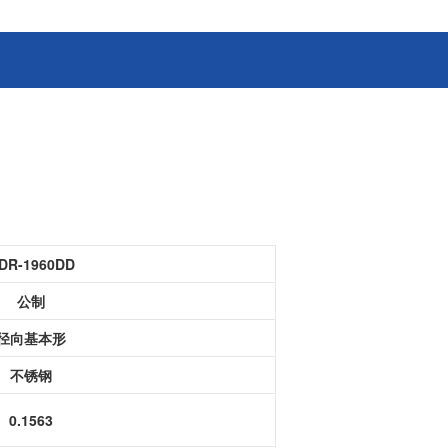
消费电子和家电制造商提供优质
连接器
的滚珠轴承、电机、锂离子电池
芯片、开关、线性马达、相机马
HSD连接器
达等零部件。
FAKRA连接器
USCAR-30连接器
USB连接器
Mini Coaxial连接器
车
美
DR-1960DD
半导体
公制
锂电池管理IC
径向基本形
电源管理IC
风扇马达驱动IC
不锈钢
ADC/AFE IC
0.1563
HBS总线收发器IC