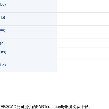
Lo)
扭矩传感器
矢量传感器
Li)
数字称重仪表
模拟变送器
in)
应变放大器
Z)
测量仪器附件
特殊称重系统
DW)
注塑成型监控系统（压力/温度）
Lo)
拉杆测量系统
拉压试验机
Li)
in)
)
EB2CAD公司提供的PARTcommunity服务免费下载。