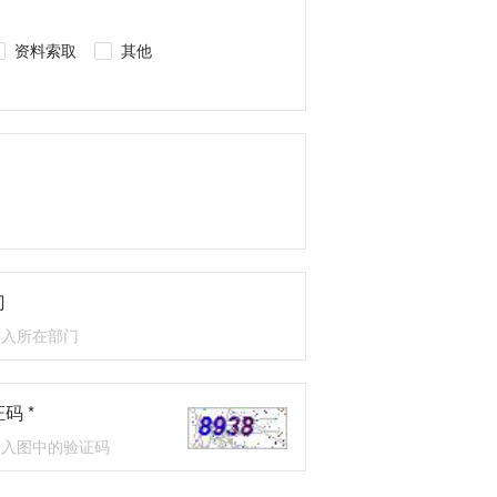
资料索取
其他
门
码 *