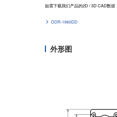
如需下载我们产品的2D / 3D CAD数
外径 (D
[in]
DDR-1960DD
内径 (d
[in]
基本额定静负载 
[N]
外形图
基本额定动负载
[N]
宽度 (B
[mm]
外径 (D
[mm]
内径 (d
[mm]
ISO/JI