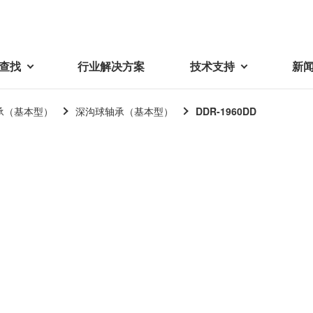
查找
行业解决方案
技术支持
新
承（基本型）
深沟球轴承（基本型）
DDR-1960DD
载
视频库
技术术语
密机械加工品
蓓亚三美在中国
电子产品
采购
产品问答
产品百科
精密机械组件
中国区概况
LCD面板用背光模组
采购交易基本原则
机器人
工业及商业
紧固件
中国驻地
环保绿色采购活动
功率电感器、变压器、线圈
Wavy Nozzle 威诺泽
联系我们
CSR采购
联系经销商
新供应商登录流程
可变线圈
行器
随着产业升级，机器人的智能化
美蓓亚三美的微型滚珠轴承、电
原材料采购申请表
转向传感器用线圈
研发面临更多的挑战。美蓓亚三
机产品、传感器广泛应用于各种
品质管理/保证
触觉线性振动马达（LRA）
功率电感器
美的散热风扇、无刷直流电机、
工业设备和商业设备的控制定