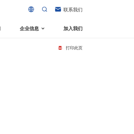
联系我们
闻
企业信息
加入我们
打印此页
电机
可持续发展
液态轴承马达 (FDB电机)
企业社会责任
家电、消费电子及住宅设备
旋转变压器
社会贡献
直流有刷电机
环境保护
直流无刷电机
消费者与智能家居、穿戴电子、
步进电机
家电、智能设备之间的联系愈发
微型充气泵电机
紧密。美蓓亚三美为行业领先的