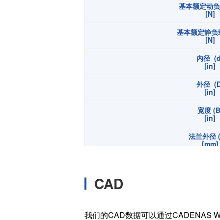
基本额定动负载
温度开关IC
[N]
模拟输出温度传感器IC
基本额定静负载 
[N]
数字输出温度传感器IC
压力传感器
内径 (d
[in]
电流传感器IC
外径 (D
火焰检测放大器
[in]
六维力传感器
宽度 (B
[in]
气流传感器
低风速传感器
法兰外径 (
[mm]
IR传感器
法兰宽度 (
[mm]
CAD
倒角 (rs m
[mm]
我们的CAD数据可以通过CADENAS W
内圈肩径 (