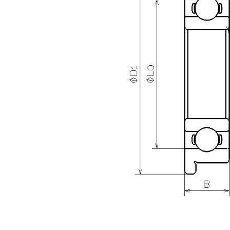
滚珠尺寸 (
[in]
扣环材
形状
度量单
NMB型