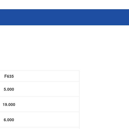
消费电子和家电制造商提供优质
连接器
的滚珠轴承、电机、锂离子电池
芯片、开关、线性马达、相机马
HSD连接器
达等零部件。
FAKRA连接器
USCAR-30连接器
USB连接器
Mini Coaxial连接器
车
美
F635
半导体
锂电池管理IC
5.000
电源管理IC
19.000
风扇马达驱动IC
ADC/AFE IC
6.000
HBS总线收发器IC