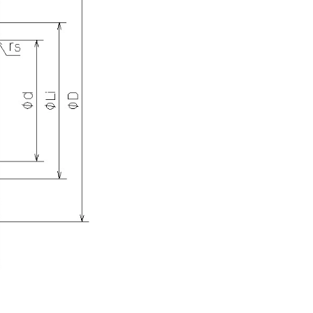
DW)
质
位
号