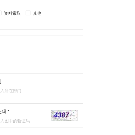
资料索取
其他
门
码 *