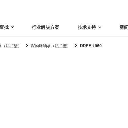
查找
行业解决方案
技术支持
新
承（法兰型）
深沟球轴承（法兰型）
DDRF-1950
载
视频库
技术术语
密机械加工品
蓓亚三美在中国
电子产品
采购
产品问答
产品百科
精密机械组件
中国区概况
LCD面板用背光模组
采购交易基本原则
机器人
工业及商业
紧固件
中国驻地
环保绿色采购活动
功率电感器、变压器、线圈
Wavy Nozzle 威诺泽
联系我们
CSR采购
联系经销商
新供应商登录流程
可变线圈
行器
随着产业升级，机器人的智能化
美蓓亚三美的微型滚珠轴承、电
原材料采购申请表
转向传感器用线圈
研发面临更多的挑战。美蓓亚三
机产品、传感器广泛应用于各种
品质管理/保证
触觉线性振动马达（LRA）
功率电感器
美的散热风扇、无刷直流电机、
工业设备和商业设备的控制定