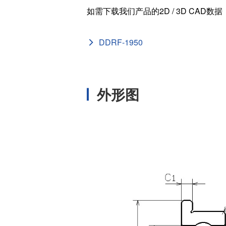
[mm]
如需下载我们产品的2D / 3D CAD数
外圈肩径 (
[mm]
DDRF-1950
滚珠尺寸 (
[mm]
滚珠个数 (
外形图
法兰外径 (
[in]
法兰宽度 (
[in]
倒角 (rs m
[in]
内圈肩径 (
[in]
外圈肩径 (
[in]