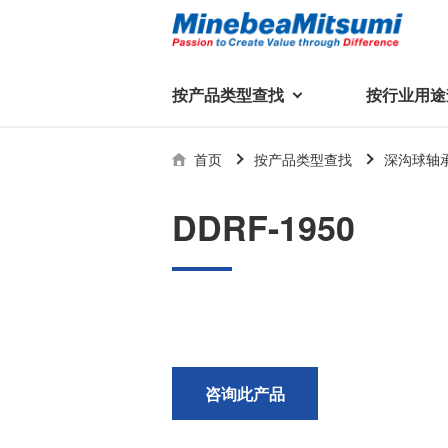
按产品类型查找
按行业用途
按产品类型查找
技术支持
首页
按产品类型查找
深沟球轴
按行业用途查找
行业用途首页
产品类型首页
企业信息
技术解说
产品目录下
DDRF-1950
轴承
美蓓亚三美集团
精
美
行业解决方案
常见问题
产品知识
微型和小型滚珠轴承
集团概况
基础设施
技术支持
杆端轴承
经营理念
球面轴承
社长致辞
滚子轴承
全球驻地
新闻
执
咨询此产品
美蓓亚三美的散热风扇、杆端关
轴承衬套
历史沿革
节轴承、步进电机、滚珠轴承等
集团品牌
企业信息
产品在光伏逆变器、储能变流