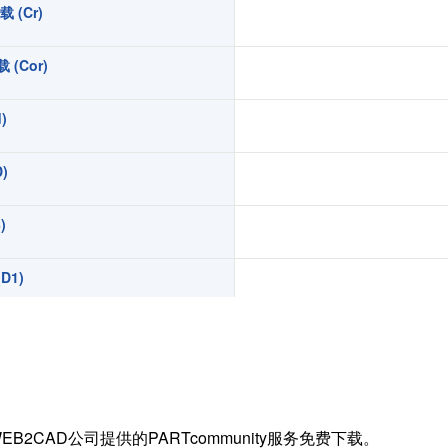
 (Cr)
扭矩传感器
矢量传感器
(Cor)
数字称重仪表
模拟变送器
)
应变放大器
)
测量仪器附件
特殊称重系统
)
注塑成型监控系统（压力/温度）
拉杆测量系统
D1)
拉压试验机
C1)
in)
EB2CAD公司提供的PARTcommunity服务免费下载。
Li)