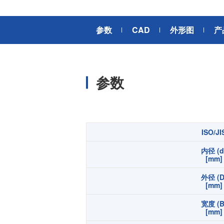
风扇电机
器、基站天线、风力发电、监控
摄像头、铁路车辆、充电桩等新
AC交流风扇电机
加入我们
参数
CAD
外形图
产
型基础设施建设领域有广泛应
高
DC直流风扇电机
用。步进电机实现了正确定位和
精确的角度控制。针对风电、光
DC直流鼓风机
医疗健康
伏、充电桩、储能等多种场景，
大型DC直流鼓风机
美蓓亚三美的NMB风扇提供防水
参数
防尘的散热解决方案。杆端轴承
风扇组件
和球面轴承作为关键的机构零件
高压鼓风机
在高温高湿环境下仍然表现着卓
美蓓亚三美向医疗器械制造商、
越的高可靠性和耐久性。
医疗保健设备生产商提供电机、
传感器、微型滚珠轴承等零部
开关
ISO/JI
件，产品可应用于实验室自动
内径 (d
化、医用泵、呼吸道护理、药房
触觉开关
[mm]
自动化、成像和许多其他医疗设
传
滑动开关
备应用中，为医疗保健设备制造
外径 (D
提供品质稳定、可信赖的零部
[mm]
开关背光板
件。
宽度 (B
[mm]
半导体传感器