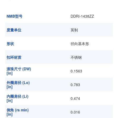
加入我们
NMB型号
DDRI-1438ZZ
度量单位
英制
形状
径向基本形
扣环材质
不锈钢
滚珠尺寸 (DW)
0.1563
[in]
外圈肩径 (Lo)
0.783
[in]
内圈肩径 (Li)
0.474
[in]
倒角 (rs min)
0.016
[in]