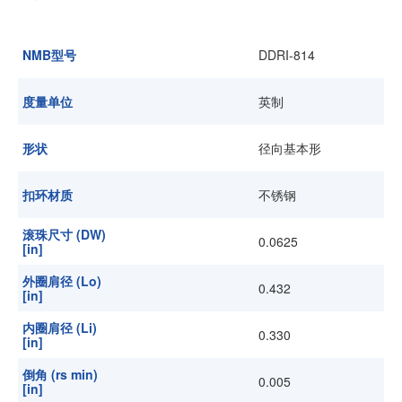
加入我们
NMB型号
DDRI-814
度量单位
英制
形状
径向基本形
扣环材质
不锈钢
滚珠尺寸 (DW)
0.0625
[in]
外圈肩径 (Lo)
0.432
[in]
内圈肩径 (Li)
0.330
[in]
倒角 (rs min)
0.005
[in]