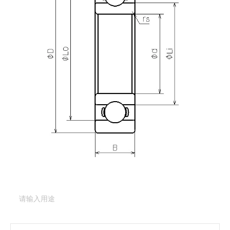
产品咨询
需要更多关于
DDRI-814
的详细信息？
请填写表格，与美蓓亚三美的产品专家取得联系。
产品类型：
深沟球轴承（基本型）
产品型号：
DDRI-814
产品用途
（必填项）