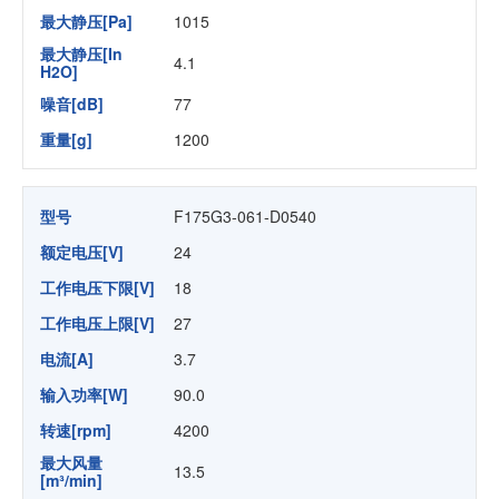
最大静压[Pa]
1015
最大静压[In
4.1
H2O]
噪音[dB]
77
重量[g]
1200
型号
F175G3-061-D0540
额定电压[V]
24
工作电压下限[V]
18
工作电压上限[V]
27
电流[A]
3.7
输入功率[W]
90.0
转速[rpm]
4200
最大风量
13.5
[m³/min]