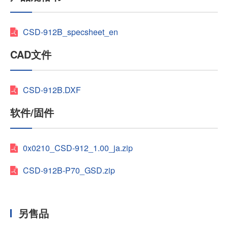
CSD-912B_specsheet_en
CAD文件
CSD-912B.DXF
软件/固件
0x0210_CSD-912_1.00_ja.zip
CSD-912B-P70_GSD.zip
另售品