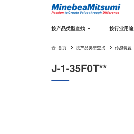
按产品类型查找
按行业用途
按产品类型查找
技术支持
首页
按产品类型查找
传感装置
按行业用途查找
行业用途首页
产品类型首页
企业信息
技术解说
产品目录下
J-1-35F0T**
轴承
美蓓亚三美集团
精
美
行业解决方案
常见问题
产品知识
微型和小型滚珠轴承
集团概况
基础设施
技术支持
杆端轴承
经营理念
球面轴承
社长致辞
滚子轴承
全球驻地
新闻
执
美蓓亚三美的散热风扇、杆端关
轴承衬套
历史沿革
节轴承、步进电机、滚珠轴承等
集团品牌
企业信息
产品在光伏逆变器、储能变流