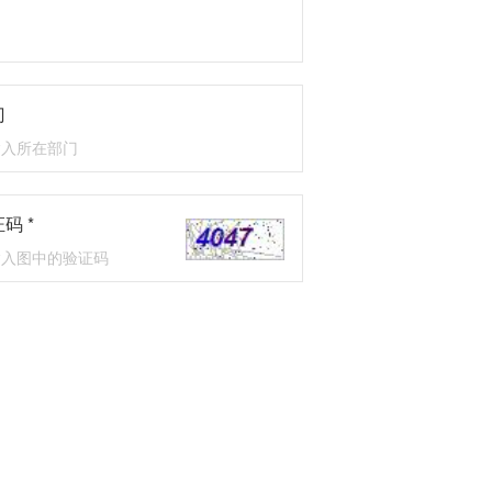
门
码 *