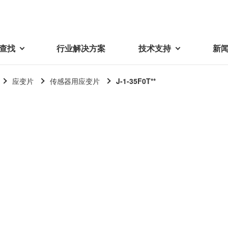
查找
行业解决方案
技术支持
新
应变片
传感器用应变片
J-1-35F0T**
载
视频库
技术术语
密机械加工品
蓓亚三美在中国
电子产品
采购
产品问答
产品百科
精密机械组件
中国区概况
LCD面板用背光模组
采购交易基本原则
机器人
工业及商业
紧固件
中国驻地
环保绿色采购活动
功率电感器、变压器、线圈
Wavy Nozzle 威诺泽
联系我们
CSR采购
联系经销商
新供应商登录流程
可变线圈
行器
随着产业升级，机器人的智能化
美蓓亚三美的微型滚珠轴承、电
原材料采购申请表
转向传感器用线圈
研发面临更多的挑战。美蓓亚三
机产品、传感器广泛应用于各种
品质管理/保证
触觉线性振动马达（LRA）
功率电感器
美的散热风扇、无刷直流电机、
工业设备和商业设备的控制定