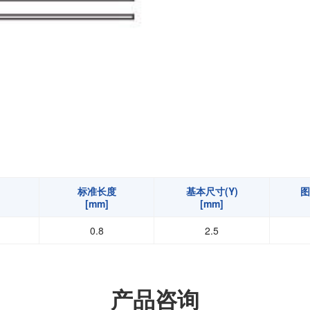
扭矩传感器
矢量传感器
数字称重仪表
模拟变送器
应变放大器
测量仪器附件
特殊称重系统
注塑成型监控系统（压力/温度）
拉杆测量系统
标准长度
基本尺寸(Y)
图
[mm]
[mm]
拉压试验机
0.8
2.5
产品咨询