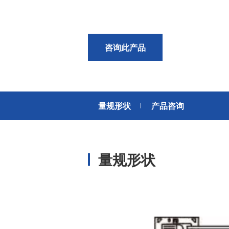
风扇电机
器、基站天线、风力发电、监控
摄像头、铁路车辆、充电桩等新
AC交流风扇电机
加入我们
型基础设施建设领域有广泛应
高
DC直流风扇电机
用。步进电机实现了正确定位和
咨询此产品
精确的角度控制。针对风电、光
DC直流鼓风机
医疗健康
伏、充电桩、储能等多种场景，
大型DC直流鼓风机
美蓓亚三美的NMB风扇提供防水
防尘的散热解决方案。杆端轴承
风扇组件
和球面轴承作为关键的机构零件
量规形状
产品咨询
高压鼓风机
在高温高湿环境下仍然表现着卓
美蓓亚三美向医疗器械制造商、
越的高可靠性和耐久性。
医疗保健设备生产商提供电机、
传感器、微型滚珠轴承等零部
开关
件，产品可应用于实验室自动
量规形状
化、医用泵、呼吸道护理、药房
触觉开关
自动化、成像和许多其他医疗设
传
滑动开关
备应用中，为医疗保健设备制造
提供品质稳定、可信赖的零部
开关背光板
件。
半导体传感器