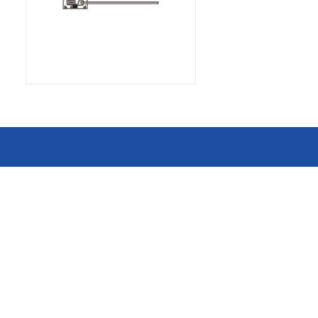
消费电子和家电制造商提供优质
连接器
的滚珠轴承、电机、锂离子电池
芯片、开关、线性马达、相机马
HSD连接器
达等零部件。
FAKRA连接器
USCAR-30连接器
USB连接器
Mini Coaxial连接器
车
美
半导体
锂电池管理IC
电源管理IC
风扇马达驱动IC
ADC/AFE IC
HBS总线收发器IC