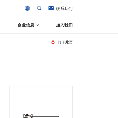
联系我们
闻
企业信息
加入我们
打印此页
电机
可持续发展
液态轴承马达 (FDB电机)
企业社会责任
家电、消费电子及住宅设备
旋转变压器
社会贡献
直流有刷电机
环境保护
直流无刷电机
消费者与智能家居、穿戴电子、
步进电机
家电、智能设备之间的联系愈发
微型充气泵电机
紧密。美蓓亚三美为行业领先的