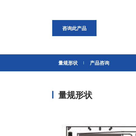
风扇电机
器、基站天线、风力发电、监控
摄像头、铁路车辆、充电桩等新
AC交流风扇电机
加入我们
型基础设施建设领域有广泛应
高
DC直流风扇电机
用。步进电机实现了正确定位和
咨询此产品
精确的角度控制。针对风电、光
DC直流鼓风机
医疗健康
伏、充电桩、储能等多种场景，
大型DC直流鼓风机
美蓓亚三美的NMB风扇提供防水
防尘的散热解决方案。杆端轴承
风扇组件
和球面轴承作为关键的机构零件
量规形状
产品咨询
高压鼓风机
在高温高湿环境下仍然表现着卓
美蓓亚三美向医疗器械制造商、
越的高可靠性和耐久性。
医疗保健设备生产商提供电机、
传感器、微型滚珠轴承等零部
开关
件，产品可应用于实验室自动
量规形状
化、医用泵、呼吸道护理、药房
触觉开关
自动化、成像和许多其他医疗设
传
滑动开关
备应用中，为医疗保健设备制造
提供品质稳定、可信赖的零部
开关背光板
件。
半导体传感器