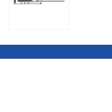
消费电子和家电制造商提供优质
连接器
的滚珠轴承、电机、锂离子电池
芯片、开关、线性马达、相机马
HSD连接器
达等零部件。
FAKRA连接器
USCAR-30连接器
USB连接器
Mini Coaxial连接器
车
美
半导体
锂电池管理IC
电源管理IC
风扇马达驱动IC
ADC/AFE IC
HBS总线收发器IC