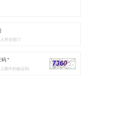
门
码 *