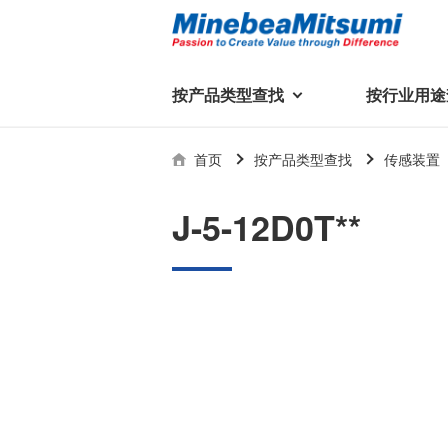
按产品类型查找
按行业用途
按产品类型查找
技术支持
首页
按产品类型查找
传感装置
按行业用途查找
行业用途首页
产品类型首页
企业信息
技术解说
产品目录下
J-5-12D0T**
轴承
美蓓亚三美集团
精
美
行业解决方案
常见问题
产品知识
微型和小型滚珠轴承
集团概况
基础设施
技术支持
杆端轴承
经营理念
球面轴承
社长致辞
滚子轴承
全球驻地
新闻
执
美蓓亚三美的散热风扇、杆端关
轴承衬套
历史沿革
节轴承、步进电机、滚珠轴承等
集团品牌
企业信息
产品在光伏逆变器、储能变流