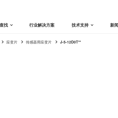
查找
行业解决方案
技术支持
新
应变片
传感器用应变片
J-5-12D0T**
载
视频库
技术术语
密机械加工品
蓓亚三美在中国
电子产品
采购
产品问答
产品百科
精密机械组件
中国区概况
LCD面板用背光模组
采购交易基本原则
机器人
工业及商业
紧固件
中国驻地
环保绿色采购活动
功率电感器、变压器、线圈
Wavy Nozzle 威诺泽
联系我们
CSR采购
联系经销商
新供应商登录流程
可变线圈
行器
随着产业升级，机器人的智能化
美蓓亚三美的微型滚珠轴承、电
原材料采购申请表
转向传感器用线圈
研发面临更多的挑战。美蓓亚三
机产品、传感器广泛应用于各种
品质管理/保证
触觉线性振动马达（LRA）
功率电感器
美的散热风扇、无刷直流电机、
工业设备和商业设备的控制定