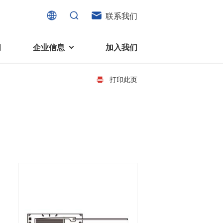
联系我们
闻
企业信息
加入我们
打印此页
电机
可持续发展
液态轴承马达 (FDB电机)
企业社会责任
家电、消费电子及住宅设备
旋转变压器
社会贡献
直流有刷电机
环境保护
直流无刷电机
消费者与智能家居、穿戴电子、
步进电机
家电、智能设备之间的联系愈发
微型充气泵电机
紧密。美蓓亚三美为行业领先的