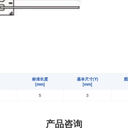
扭矩传感器
矢量传感器
数字称重仪表
模拟变送器
应变放大器
测量仪器附件
特殊称重系统
注塑成型监控系统（压力/温度）
拉杆测量系统
标准长度
基本尺寸(Y)
图
[mm]
[mm]
拉压试验机
5
3
产品咨询