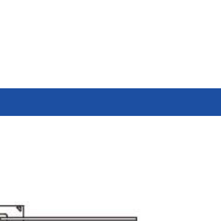
6轴力传感器、锂离子电池IC、
座便器电动开关电机
位、送风、搬运、旋转装置等部
变压器
滚珠轴承可应用于机器人手、
位。此外，电动工具中也大量使
AGV、工业机器人、教育机器人
用了NMB微型滚珠轴承。
频率
电源
等领域，帮助实现机器人的智能
化和高效化。
GPS/GNSS信号接收天线
交通工具
电源、充电器、 内置型电源
汽车
地面数字广播接收用 薄膜天线
SiriusXM收音机信号 接收天线
高精度定位用 GNSS天线
美蓓亚三美的杆端轴承、球面轴
美蓓亚三美在过去的几十年间致
承和紧固件被大量使用于飞机、
力于向各大整车厂、Tier1提供
媒体中心接口单元
列车等交通工具中。 美蓓亚三美
规级可靠的零部件。 美蓓亚三
鲨鱼鳍天线
的飞机用杆端轴承和球面轴承在
紧跟汽车制造业的设计创新和技
英国、美国、泰国和日本等地制
术进步的步伐，助力汽车设计工
造，是唯一一家能以高品质产品
程师们不断地迎接汽车行业电动
感装置
满足欧洲、美洲和亚洲三个地区
化、自动化、共享、互联趋势所
航空航天产品客户高标准要求的
带来地新挑战。
应变片
制造商。
称重传感器
压力传感器