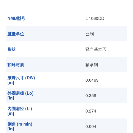
加入我们
NMB型号
L-1060DD
度量单位
公制
形状
径向基本形
扣环材质
轴承钢
滚珠尺寸 (DW)
0.0469
[in]
外圈肩径 (Lo)
0.356
[in]
内圈肩径 (Li)
0.274
[in]
倒角 (rs min)
0.004
[in]