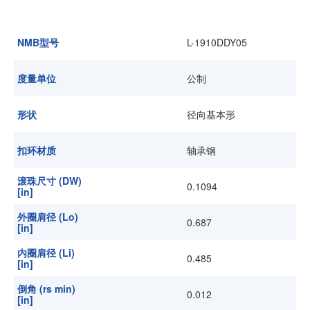
加入我们
NMB型号
L-1910DDY05
度量单位
公制
形状
径向基本形
扣环材质
轴承钢
滚珠尺寸 (DW)
0.1094
[in]
外圈肩径 (Lo)
0.687
[in]
内圈肩径 (Li)
0.485
[in]
倒角 (rs min)
0.012
[in]