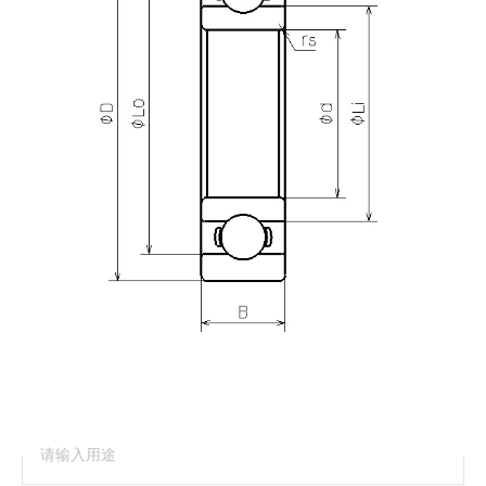
产品咨询
需要更多关于
L-415
的详细信息？
请填写表格，与美蓓亚三美的产品专家取得联系。
产品类型：
深沟球轴承（基本型）
产品型号：
L-415
产品用途
（必填项）