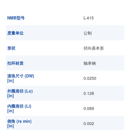
加入我们
NMB型号
L-415
度量单位
公制
形状
径向基本形
扣环材质
轴承钢
滚珠尺寸 (DW)
0.0250
[in]
外圈肩径 (Lo)
0.128
[in]
内圈肩径 (Li)
0.089
[in]
倒角 (rs min)
0.002
[in]