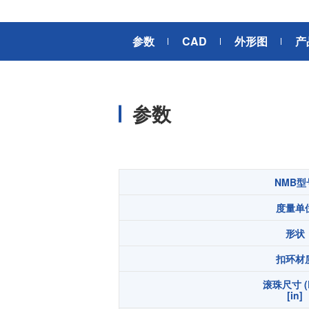
风扇电机
器、基站天线、风力发电、监控
摄像头、铁路车辆、充电桩等新
AC交流风扇电机
加入我们
参数
CAD
外形图
产
型基础设施建设领域有广泛应
高
DC直流风扇电机
用。步进电机实现了正确定位和
精确的角度控制。针对风电、光
DC直流鼓风机
医疗健康
伏、充电桩、储能等多种场景，
大型DC直流鼓风机
美蓓亚三美的NMB风扇提供防水
参数
防尘的散热解决方案。杆端轴承
风扇组件
和球面轴承作为关键的机构零件
高压鼓风机
在高温高湿环境下仍然表现着卓
美蓓亚三美向医疗器械制造商、
越的高可靠性和耐久性。
医疗保健设备生产商提供电机、
传感器、微型滚珠轴承等零部
开关
NMB型
件，产品可应用于实验室自动
度量单
化、医用泵、呼吸道护理、药房
触觉开关
自动化、成像和许多其他医疗设
传
形状
滑动开关
备应用中，为医疗保健设备制造
提供品质稳定、可信赖的零部
开关背光板
扣环材
件。
滚珠尺寸 (
半导体传感器
[in]