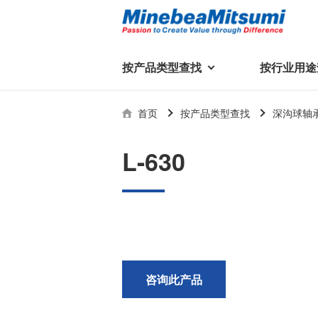
按产品类型查找
按行业用途
按产品类型查找
技术支持
首页
按产品类型查找
深沟球轴
按行业用途查找
行业用途首页
产品类型首页
企业信息
技术解说
产品目录下
L-630
轴承
美蓓亚三美集团
精
美
行业解决方案
常见问题
产品知识
微型和小型滚珠轴承
集团概况
基础设施
技术支持
杆端轴承
经营理念
球面轴承
社长致辞
滚子轴承
全球驻地
新闻
执
咨询此产品
美蓓亚三美的散热风扇、杆端关
轴承衬套
历史沿革
节轴承、步进电机、滚珠轴承等
集团品牌
企业信息
产品在光伏逆变器、储能变流