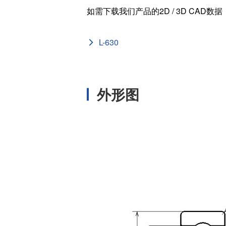
如需下载我们产品的2D / 3D CAD数
外径 (D
[in]
L-630
内径 (d
[in]
基本额定静负载 
[N]
外形图
基本额定动负载
[N]
宽度 (B
[mm]
外径 (D
[mm]
内径 (d
[mm]
ISO/JI