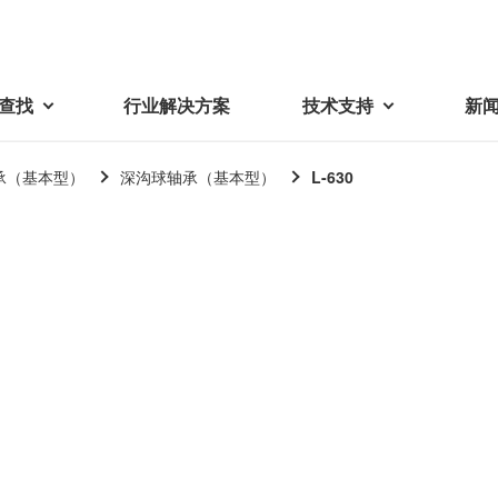
查找
行业解决方案
技术支持
新
承（基本型）
深沟球轴承（基本型）
L-630
载
视频库
技术术语
密机械加工品
蓓亚三美在中国
电子产品
采购
产品问答
产品百科
精密机械组件
中国区概况
LCD面板用背光模组
采购交易基本原则
机器人
工业及商业
紧固件
中国驻地
环保绿色采购活动
功率电感器、变压器、线圈
Wavy Nozzle 威诺泽
联系我们
CSR采购
联系经销商
新供应商登录流程
可变线圈
行器
随着产业升级，机器人的智能化
美蓓亚三美的微型滚珠轴承、电
原材料采购申请表
转向传感器用线圈
研发面临更多的挑战。美蓓亚三
机产品、传感器广泛应用于各种
品质管理/保证
触觉线性振动马达（LRA）
功率电感器
美的散热风扇、无刷直流电机、
工业设备和商业设备的控制定