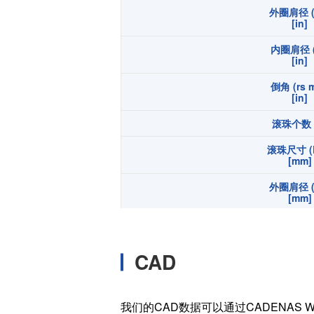
外圈肩径 (
温度开关IC
[in]
模拟输出温度传感器IC
内圈肩径 (
数字输出温度传感器IC
[in]
压力传感器
倒角 (rs m
[in]
电流传感器IC
滚珠个数 (
火焰检测放大器
六维力传感器
滚珠尺寸 (
[mm]
气流传感器
外圈肩径 (
低风速传感器
[mm]
IR传感器
内圈肩径 (
[mm]
CAD
倒角 (rs m
[mm]
宽度 (B
我们的CAD数据可以通过CADENAS W
[in]