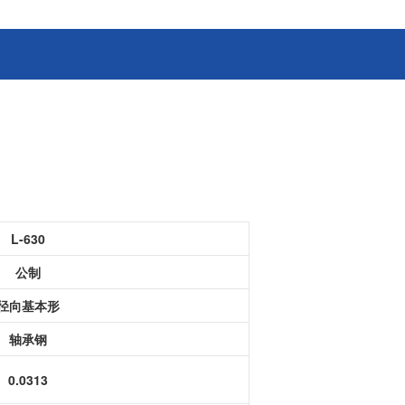
消费电子和家电制造商提供优质
连接器
的滚珠轴承、电机、锂离子电池
芯片、开关、线性马达、相机马
HSD连接器
达等零部件。
FAKRA连接器
USCAR-30连接器
USB连接器
Mini Coaxial连接器
车
美
L-630
半导体
公制
锂电池管理IC
径向基本形
电源管理IC
风扇马达驱动IC
轴承钢
ADC/AFE IC
0.0313
HBS总线收发器IC