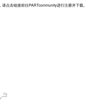
据，请点击链接前往PARTcommunity进行注册并下载。
)
)
(Cor)
 (Cr)
)
)
)
S