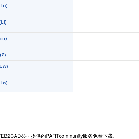
Lo)
扭矩传感器
矢量传感器
Li)
数字称重仪表
模拟变送器
in)
应变放大器
Z)
测量仪器附件
特殊称重系统
DW)
注塑成型监控系统（压力/温度）
Lo)
拉杆测量系统
拉压试验机
Li)
in)
)
EB2CAD公司提供的PARTcommunity服务免费下载。