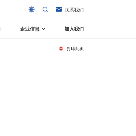
联系我们
闻
企业信息
加入我们
打印此页
电机
可持续发展
液态轴承马达 (FDB电机)
企业社会责任
家电、消费电子及住宅设备
旋转变压器
社会贡献
直流有刷电机
环境保护
直流无刷电机
消费者与智能家居、穿戴电子、
步进电机
家电、智能设备之间的联系愈发
微型充气泵电机
紧密。美蓓亚三美为行业领先的