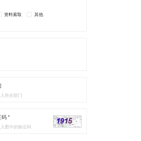
资料索取
其他
门
码 *