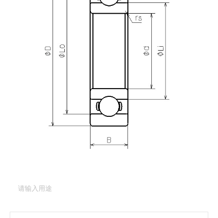
产品咨询
需要更多关于
L-940
的详细信息？
请填写表格，与美蓓亚三美的产品专家取得联系。
产品类型：
深沟球轴承（基本型）
产品型号：
L-940
产品用途
（必填项）