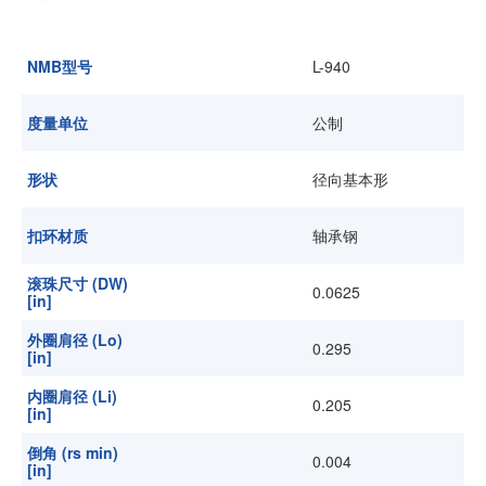
加入我们
NMB型号
L-940
度量单位
公制
形状
径向基本形
扣环材质
轴承钢
滚珠尺寸 (DW)
0.0625
[in]
外圈肩径 (Lo)
0.295
[in]
内圈肩径 (Li)
0.205
[in]
倒角 (rs min)
0.004
[in]