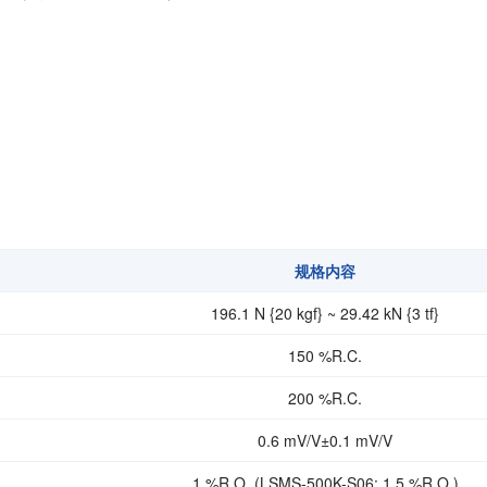
扭矩传感器
矢量传感器
数字称重仪表
模拟变送器
应变放大器
测量仪器附件
特殊称重系统
注塑成型监控系统（压力/温度）
规格内容
拉杆测量系统
196.1 N {20 kgf} ~ 29.42 kN {3 tf}
拉压试验机
150 %R.C.
200 %R.C.
0.6 mV/V±0.1 mV/V
1 %R.O. (LSMS-500K-S06: 1.5 %R.O.)