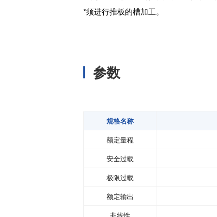
温度开关IC
*须进行推板的槽加工。
模拟输出温度传感器IC
数字输出温度传感器IC
压力传感器
参数
电流传感器IC
火焰检测放大器
六维力传感器
气流传感器
规格名称
低风速传感器
额定量程
IR传感器
安全过载
极限过载
额定输出
非线性