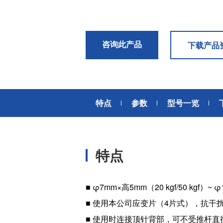
风扇电机
器、基站天线、风力发电、监控
摄像头、铁路车辆、充电桩等新
AC交流风扇电机
加入我们
型基础设施建设领域有广泛应
高
DC直流风扇电机
用。步进电机实现了正确定位和
咨询此产品
下载产品
精确的角度控制。针对风电、光
DC直流鼓风机
医疗健康
伏、充电桩、储能等多种场景，
大型DC直流鼓风机
美蓓亚三美的NMB风扇提供防水
防尘的散热解决方案。杆端轴承
风扇组件
和球面轴承作为关键的机构零件
特点
参数
型号一览
高压鼓风机
在高温高湿环境下仍然表现着卓
美蓓亚三美向医疗器械制造商、
越的高可靠性和耐久性。
医疗保健设备生产商提供电机、
传感器、微型滚珠轴承等零部
开关
件，产品可应用于实验室自动
特点
化、医用泵、呼吸道护理、药房
触觉开关
自动化、成像和许多其他医疗设
传
滑动开关
备应用中，为医疗保健设备制造
提供品质稳定、可信赖的零部
开关背光板
■ φ7mm×高5mm（20 kgf/50 kgf
件。
■ 使用本公司应变片（4片式），抗
半导体传感器
■ 使用时连接顶针背部，可不受推杆