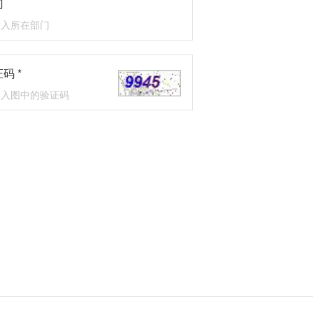
门
码 *