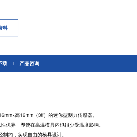
6轴力传感器、锂离子电池IC、
座便器电动开关电机
位、送风、搬运、旋转装置等部
变压器
滚珠轴承可应用于机器人手、
位。此外，电动工具中也大量使
AGV、工业机器人、教育机器人
用了NMB微型滚珠轴承。
频率
电源
等领域，帮助实现机器人的智能
资料
化和高效化。
GPS/GNSS信号接收天线
交通工具
电源、充电器、 内置型电源
汽车
地面数字广播接收用 薄膜天线
SiriusXM收音机信号 接收天线
下载
产品咨询
高精度定位用 GNSS天线
美蓓亚三美的杆端轴承、球面轴
美蓓亚三美在过去的几十年间致
承和紧固件被大量使用于飞机、
力于向各大整车厂、Tier1提供
媒体中心接口单元
列车等交通工具中。 美蓓亚三美
规级可靠的零部件。 美蓓亚三
鲨鱼鳍天线
的飞机用杆端轴承和球面轴承在
紧跟汽车制造业的设计创新和技
英国、美国、泰国和日本等地制
术进步的步伐，助力汽车设计工
造，是唯一一家能以高品质产品
程师们不断地迎接汽车行业电动
感装置
满足欧洲、美洲和亚洲三个地区
化、自动化、共享、互联趋势所
航空航天产品客户高标准要求的
带来地新挑战。
应变片
）~ φ16mm×高16mm（3tf）的迷你型测力传感器。
制造商。
称重传感器
干扰性优异，即使在高温模具内也很少受温度影响。
压力传感器
直径制约，实现自由的模具设计。