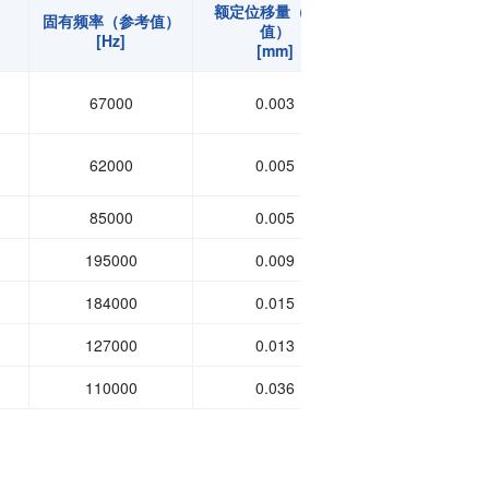
额定位移量（参考
固有频率（参考值）
外形尺寸 (直径
值）
[Hz]
[mm]
[mm]
0K-S06: φ1.0、带4芯屏蔽线 1.5 m直接连接
: φ3.2、带4芯屏蔽线 2 m直接连接 前端连接器
67000
0.003
7
3T-S06: 16 mm
62000
0.005
7
85000
0.005
10
195000
0.009
10
184000
0.015
10
127000
0.013
15
110000
0.036
16