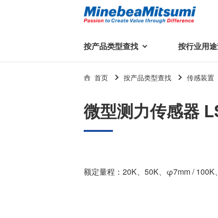
按产品类型查找
按行业用途
按产品类型查找
技术支持
首页
按产品类型查找
传感装置
按行业用途查找
行业用途首页
产品类型首页
企业信息
技术解说
产品目录下
微型测力传感器 LSM
轴承
美蓓亚三美集团
精
美
行业解决方案
常见问题
产品知识
微型和小型滚珠轴承
集团概况
基础设施
技术支持
杆端轴承
经营理念
球面轴承
社长致辞
额定量程：20K、50K、φ7mm / 10
滚子轴承
全球驻地
新闻
执
美蓓亚三美的散热风扇、杆端关
轴承衬套
历史沿革
节轴承、步进电机、滚珠轴承等
集团品牌
企业信息
产品在光伏逆变器、储能变流