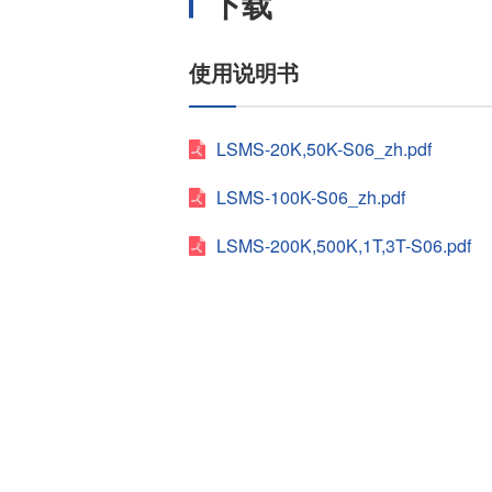
下载
使用说明书
LSMS-20K,50K-S06_zh.pdf
LSMS-100K-S06_zh.pdf
LSMS-200K,500K,1T,3T-S06.pdf