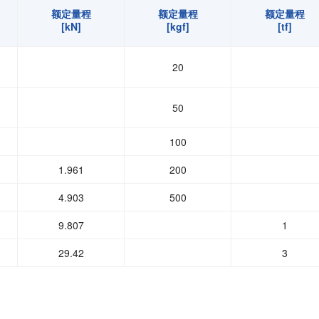
1.0 %LOAD/10℃
额定量程
额定量程
额定量程
[kN]
[kgf]
[tf]
K-S06: φ1.0、带4芯屏蔽线 1.2 m直接连接 前端连接器 LSMS-200K~50
1T-S06: φ1.8、带4芯屏蔽线 2 m直接连接 前端连接器 LSMS-3T-S06
20
LSMS-20K～500K-S06: 5 mm, LSMS-1T-S06: 10 mm, LSMS-
50
IP64
不锈钢合金 HRC42以上
100
额定量程时1 000 000次
1.961
200
4.903
500
9.807
1
29.42
3