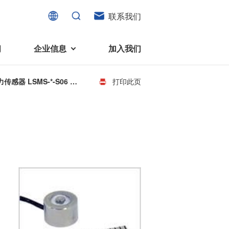
联系我们
闻
企业信息
加入我们
传感器 LSMS-*-S06 系
打印此页
电机
可持续发展
液态轴承马达 (FDB电机)
企业社会责任
家电、消费电子及住宅设备
旋转变压器
社会贡献
直流有刷电机
环境保护
直流无刷电机
消费者与智能家居、穿戴电子、
步进电机
家电、智能设备之间的联系愈发
微型充气泵电机
紧密。美蓓亚三美为行业领先的