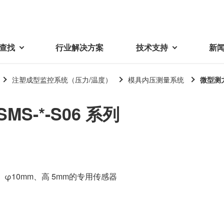
查找
行业解决方案
技术支持
新
注塑成型监控系统（压力/温度）
模具内压测量系统
微型测力
列
载
视频库
技术术语
S-*-S06 系列
密机械加工品
蓓亚三美在中国
电子产品
采购
产品问答
产品百科
精密机械组件
中国区概况
LCD面板用背光模组
采购交易基本原则
机器人
工业及商业
紧固件
中国驻地
环保绿色采购活动
功率电感器、变压器、线圈
Wavy Nozzle 威诺泽
联系我们
CSR采购
0K、φ10mm、高 5mm的专用传感器
联系经销商
新供应商登录流程
可变线圈
行器
随着产业升级，机器人的智能化
美蓓亚三美的微型滚珠轴承、电
原材料采购申请表
转向传感器用线圈
研发面临更多的挑战。美蓓亚三
机产品、传感器广泛应用于各种
品质管理/保证
触觉线性振动马达（LRA）
功率电感器
美的散热风扇、无刷直流电机、
工业设备和商业设备的控制定