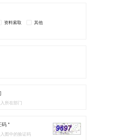
资料索取
其他
门
码 *