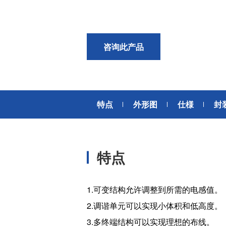
风扇电机
器、基站天线、风力发电、监控
摄像头、铁路车辆、充电桩等新
AC交流风扇电机
加入我们
型基础设施建设领域有广泛应
高
DC直流风扇电机
用。步进电机实现了正确定位和
咨询此产品
精确的角度控制。针对风电、光
DC直流鼓风机
医疗健康
伏、充电桩、储能等多种场景，
大型DC直流鼓风机
美蓓亚三美的NMB风扇提供防水
防尘的散热解决方案。杆端轴承
风扇组件
和球面轴承作为关键的机构零件
特点
外形图
仕様
封
高压鼓风机
在高温高湿环境下仍然表现着卓
美蓓亚三美向医疗器械制造商、
越的高可靠性和耐久性。
医疗保健设备生产商提供电机、
传感器、微型滚珠轴承等零部
开关
件，产品可应用于实验室自动
特点
化、医用泵、呼吸道护理、药房
触觉开关
自动化、成像和许多其他医疗设
传
滑动开关
备应用中，为医疗保健设备制造
提供品质稳定、可信赖的零部
开关背光板
1.可变结构允许调整到所需的电感值。
件。
2.调谐单元可以实现小体积和低高度。
半导体传感器
3.多终端结构可以实现理想的布线。