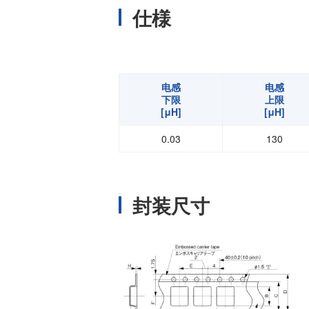
仕様
电感
电感
下限
上限
[μH]
[μH]
0.03
130
封装尺寸