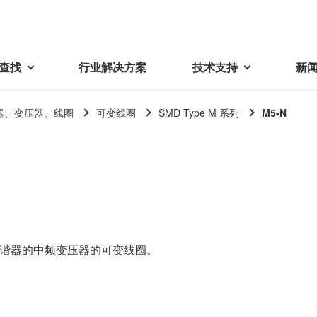
查找
行业解决方案
技术支持
新
器、变压器、线圈
可变线圈
SMD Type M 系列
M5-N
载
视频库
技术术语
密机械加工品
蓓亚三美在中国
电子产品
采购
产品问答
产品百科
精密机械组件
中国区概况
LCD面板用背光模组
采购交易基本原则
机器人
工业及商业
紧固件
中国驻地
环保绿色采购活动
功率电感器、变压器、线圈
Wavy Nozzle 威诺泽
联系我们
CSR采购
调谐器的中频变压器的可变线圈。
联系经销商
新供应商登录流程
可变线圈
行器
随着产业升级，机器人的智能化
美蓓亚三美的微型滚珠轴承、电
原材料采购申请表
转向传感器用线圈
研发面临更多的挑战。美蓓亚三
机产品、传感器广泛应用于各种
品质管理/保证
触觉线性振动马达（LRA）
功率电感器
美的散热风扇、无刷直流电机、
工业设备和商业设备的控制定