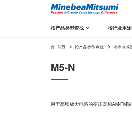
按产品类型查找
按行业用途
按产品类型查找
技术支持
首页
按产品类型查找
功率电感
按行业用途查找
行业用途首页
产品类型首页
企业信息
技术解说
产品目录下
M5-N
轴承
美蓓亚三美集团
精
美
行业解决方案
常见问题
产品知识
微型和小型滚珠轴承
集团概况
基础设施
技术支持
杆端轴承
经营理念
球面轴承
社长致辞
用于高频放大电路的变压器和AM/FM
滚子轴承
全球驻地
新闻
执
美蓓亚三美的散热风扇、杆端关
轴承衬套
历史沿革
节轴承、步进电机、滚珠轴承等
集团品牌
企业信息
产品在光伏逆变器、储能变流