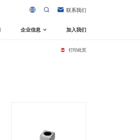
联系我们
闻
企业信息
加入我们
打印此页
电机
可持续发展
液态轴承马达 (FDB电机)
企业社会责任
家电、消费电子及住宅设备
旋转变压器
社会贡献
直流有刷电机
环境保护
直流无刷电机
消费者与智能家居、穿戴电子、
步进电机
家电、智能设备之间的联系愈发
微型充气泵电机
紧密。美蓓亚三美为行业领先的