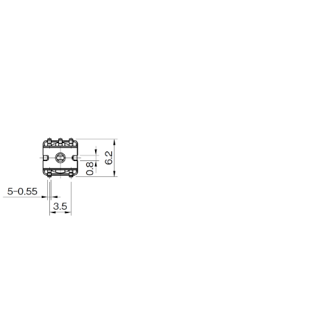
扭矩传感器
矢量传感器
数字称重仪表
模拟变送器
应变放大器
测量仪器附件
特殊称重系统
注塑成型监控系统（压力/温度）
拉杆测量系统
拉压试验机