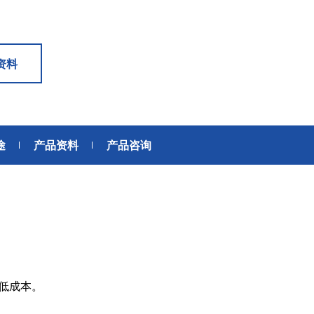
6轴力传感器、锂离子电池IC、
座便器电动开关电机
位、送风、搬运、旋转装置等部
变压器
滚珠轴承可应用于机器人手、
位。此外，电动工具中也大量使
AGV、工业机器人、教育机器人
用了NMB微型滚珠轴承。
频率
电源
等领域，帮助实现机器人的智能
资料
化和高效化。
GPS/GNSS信号接收天线
交通工具
电源、充电器、 内置型电源
汽车
地面数字广播接收用 薄膜天线
SiriusXM收音机信号 接收天线
途
产品资料
产品咨询
高精度定位用 GNSS天线
美蓓亚三美的杆端轴承、球面轴
美蓓亚三美在过去的几十年间致
承和紧固件被大量使用于飞机、
力于向各大整车厂、Tier1提供
媒体中心接口单元
列车等交通工具中。 美蓓亚三美
规级可靠的零部件。 美蓓亚三
鲨鱼鳍天线
的飞机用杆端轴承和球面轴承在
紧跟汽车制造业的设计创新和技
英国、美国、泰国和日本等地制
术进步的步伐，助力汽车设计工
造，是唯一一家能以高品质产品
程师们不断地迎接汽车行业电动
感装置
满足欧洲、美洲和亚洲三个地区
化、自动化、共享、互联趋势所
航空航天产品客户高标准要求的
带来地新挑战。
应变片
制造商。
称重传感器
现低成本。
压力传感器