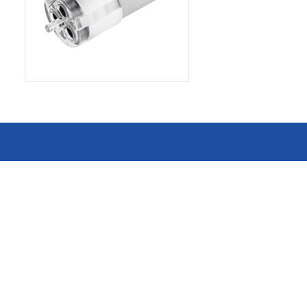
消费电子和家电制造商提供优质
连接器
的滚珠轴承、电机、锂离子电池
芯片、开关、线性马达、相机马
HSD连接器
达等零部件。
FAKRA连接器
USCAR-30连接器
USB连接器
Mini Coaxial连接器
车
美
半导体
锂电池管理IC
电源管理IC
风扇马达驱动IC
ADC/AFE IC
HBS总线收发器IC