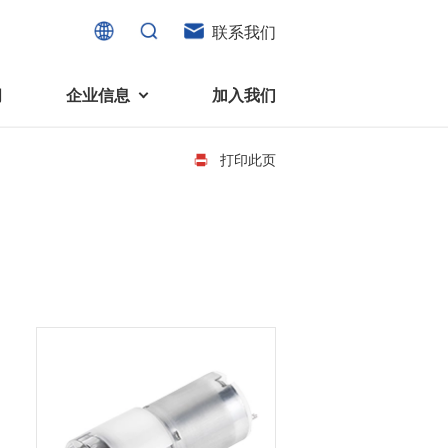
联系我们
闻
企业信息
加入我们
打印此页
电机
可持续发展
液态轴承马达 (FDB电机)
企业社会责任
家电、消费电子及住宅设备
旋转变压器
社会贡献
直流有刷电机
环境保护
直流无刷电机
消费者与智能家居、穿戴电子、
步进电机
家电、智能设备之间的联系愈发
微型充气泵电机
紧密。美蓓亚三美为行业领先的