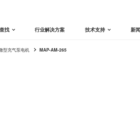
查找
行业解决方案
技术支持
新
微型充气泵电机
MAP-AM-265
载
视频库
技术术语
密机械加工品
蓓亚三美在中国
电子产品
采购
产品问答
产品百科
精密机械组件
中国区概况
LCD面板用背光模组
采购交易基本原则
机器人
工业及商业
紧固件
中国驻地
环保绿色采购活动
功率电感器、变压器、线圈
Wavy Nozzle 威诺泽
联系我们
CSR采购
联系经销商
新供应商登录流程
可变线圈
行器
随着产业升级，机器人的智能化
美蓓亚三美的微型滚珠轴承、电
原材料采购申请表
转向传感器用线圈
研发面临更多的挑战。美蓓亚三
机产品、传感器广泛应用于各种
品质管理/保证
触觉线性振动马达（LRA）
功率电感器
美的散热风扇、无刷直流电机、
工业设备和商业设备的控制定