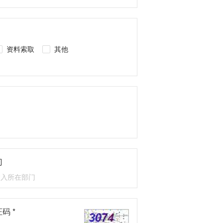
资料索取
其他
门
码 *