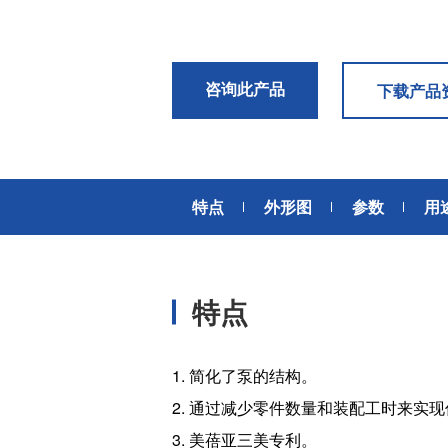
风扇电机
器、基站天线、风力发电、监控
摄像头、铁路车辆、充电桩等新
AC交流风扇电机
加入我们
型基础设施建设领域有广泛应
高
DC直流风扇电机
用。步进电机实现了正确定位和
咨询此产品
下载产品
精确的角度控制。针对风电、光
DC直流鼓风机
医疗健康
伏、充电桩、储能等多种场景，
大型DC直流鼓风机
美蓓亚三美的NMB风扇提供防水
防尘的散热解决方案。杆端轴承
风扇组件
和球面轴承作为关键的机构零件
特点
外形图
参数
用
高压鼓风机
在高温高湿环境下仍然表现着卓
美蓓亚三美向医疗器械制造商、
越的高可靠性和耐久性。
医疗保健设备生产商提供电机、
传感器、微型滚珠轴承等零部
开关
件，产品可应用于实验室自动
特点
化、医用泵、呼吸道护理、药房
触觉开关
自动化、成像和许多其他医疗设
传
滑动开关
备应用中，为医疗保健设备制造
提供品质稳定、可信赖的零部
开关背光板
1. 简化了泵的结构。
件。
2. 通过减少零件数量和装配工时来实
半导体传感器
3. 美蓓亚三美专利。