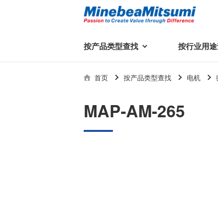
按产品类型查找
按行业用途
按产品类型查找
技术支持
首页
按产品类型查找
电机
按行业用途查找
行业用途首页
产品类型首页
企业信息
技术解说
产品目录下
MAP-AM-265
轴承
美蓓亚三美集团
精
美
行业解决方案
常见问题
产品知识
微型和小型滚珠轴承
集团概况
基础设施
技术支持
杆端轴承
经营理念
球面轴承
社长致辞
滚子轴承
全球驻地
新闻
执
美蓓亚三美的散热风扇、杆端关
轴承衬套
历史沿革
节轴承、步进电机、滚珠轴承等
集团品牌
企业信息
产品在光伏逆变器、储能变流