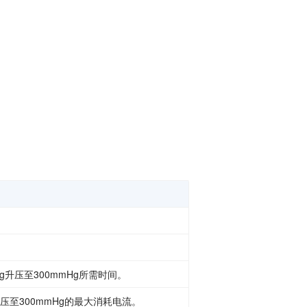
g升压至300mmHg所需时间。
升压至300mmHg的最大消耗电流。