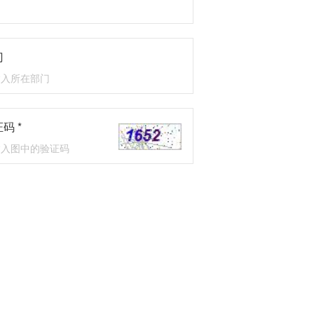
门
码 *