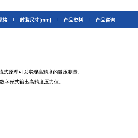
6轴力传感器、锂离子电池IC、
座便器电动开关电机
位、送风、搬运、旋转装置等部
变压器
滚珠轴承可应用于机器人手、
位。此外，电动工具中也大量使
规格
AGV、工业机器人、教育机器人
封装尺寸[mm]
产品资料
用了NMB微型滚珠轴承。
产品咨询
频率
电源
等领域，帮助实现机器人的智能
化和高效化。
GPS/GNSS信号接收天线
交通工具
电源、充电器、 内置型电源
汽车
地面数字广播接收用 薄膜天线
SiriusXM收音机信号 接收天线
高精度定位用 GNSS天线
美蓓亚三美的杆端轴承、球面轴
美蓓亚三美在过去的几十年间致
热流式原理可以实现高精度的微压测量。
承和紧固件被大量使用于飞机、
力于向各大整车厂、Tier1提供
媒体中心接口单元
列车等交通工具中。 美蓓亚三美
规级可靠的零部件。 美蓓亚三
以数字形式输出高精度压力值。
鲨鱼鳍天线
的飞机用杆端轴承和球面轴承在
紧跟汽车制造业的设计创新和技
英国、美国、泰国和日本等地制
术进步的步伐，助力汽车设计工
造，是唯一一家能以高品质产品
程师们不断地迎接汽车行业电动
感装置
满足欧洲、美洲和亚洲三个地区
化、自动化、共享、互联趋势所
航空航天产品客户高标准要求的
带来地新挑战。
应变片
制造商。
称重传感器
压力传感器