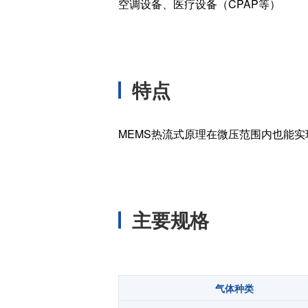
空调设备、医疗设备（CPAP等）
温度开关IC
模拟输出温度传感器IC
数字输出温度传感器IC
压力传感器
特点
电流传感器IC
火焰检测放大器
MEMS热流式原理在微压范围内也能
六维力传感器
气流传感器
低风速传感器
IR传感器
主要规格
气体种类