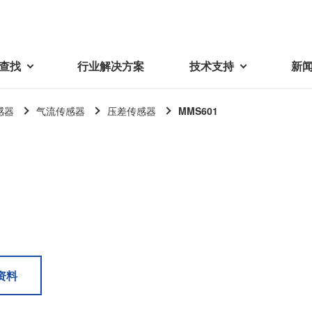
查找
行业解决方案
技术支持
新
感器
气流传感器
压差传感器
MMS601
载
视频库
技术术语
密机械加工品
蓓亚三美在中国
电子产品
采购
产品问答
产品百科
精密机械组件
中国区概况
LCD面板用背光模组
采购交易基本原则
机器人
工业及商业
紧固件
中国驻地
环保绿色采购活动
功率电感器、变压器、线圈
Wavy Nozzle 威诺泽
联系我们
CSR采购
联系经销商
新供应商登录流程
可变线圈
行器
资料
随着产业升级，机器人的智能化
美蓓亚三美的微型滚珠轴承、电
原材料采购申请表
转向传感器用线圈
研发面临更多的挑战。美蓓亚三
机产品、传感器广泛应用于各种
品质管理/保证
触觉线性振动马达（LRA）
功率电感器
美的散热风扇、无刷直流电机、
工业设备和商业设备的控制定