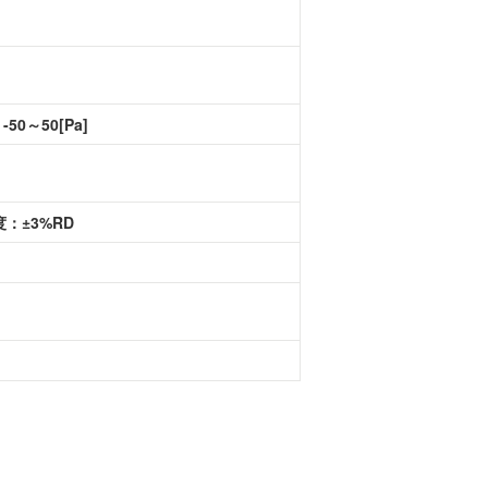
-50～50[Pa]
度：±3%RD