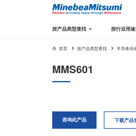
按产品类型查找
按行业用途
按产品类型查找
技术支持
首页
按产品类型查找
半导体传
按行业用途查找
行业用途首页
产品类型首页
企业信息
技术解说
产品目录下
MMS601
轴承
美蓓亚三美集团
精
美
行业解决方案
常见问题
产品知识
微型和小型滚珠轴承
集团概况
基础设施
技术支持
杆端轴承
经营理念
球面轴承
社长致辞
滚子轴承
全球驻地
新闻
执
咨询此产品
下载产品
美蓓亚三美的散热风扇、杆端关
轴承衬套
历史沿革
节轴承、步进电机、滚珠轴承等
集团品牌
企业信息
产品在光伏逆变器、储能变流