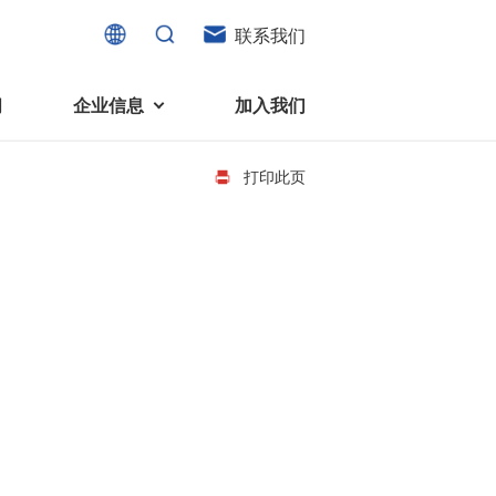
联系我们
闻
企业信息
加入我们
打印此页
电机
可持续发展
液态轴承马达 (FDB电机)
企业社会责任
家电、消费电子及住宅设备
旋转变压器
社会贡献
直流有刷电机
环境保护
直流无刷电机
消费者与智能家居、穿戴电子、
步进电机
家电、智能设备之间的联系愈发
微型充气泵电机
紧密。美蓓亚三美为行业领先的