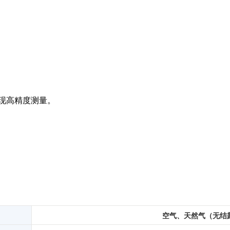
扭矩传感器
矢量传感器
数字称重仪表
模拟变送器
应变放大器
测量仪器附件
实现高精度测量。
特殊称重系统
注塑成型监控系统（压力/温度）
拉杆测量系统
拉压试验机
空气、天然气（无结