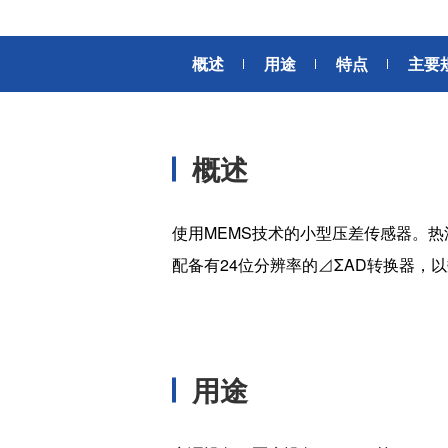
风扇电机
器、基站天线、风力发电、监控
摄像头、铁路车辆、充电桩等新
AC交流风扇电机
加入我们
型基础设施建设领域有广泛应
概述
用途
特点
主要
高
DC直流风扇电机
用。步进电机实现了正确定位和
精确的角度控制。针对风电、光
DC直流鼓风机
医疗健康
伏、充电桩、储能等多种场景，
大型DC直流鼓风机
美蓓亚三美的NMB风扇提供防水
概述
防尘的散热解决方案。杆端轴承
风扇组件
和球面轴承作为关键的机构零件
高压鼓风机
在高温高湿环境下仍然表现着卓
美蓓亚三美向医疗器械制造商、
使用MEMS技术的小型压差传感器。
越的高可靠性和耐久性。
医疗保健设备生产商提供电机、
传感器、微型滚珠轴承等零部
配备有24位分辨率的⊿ΣAD转换器，
开关
件，产品可应用于实验室自动
化、医用泵、呼吸道护理、药房
触觉开关
自动化、成像和许多其他医疗设
传
滑动开关
备应用中，为医疗保健设备制造
提供品质稳定、可信赖的零部
开关背光板
用途
件。
半导体传感器