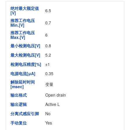
绝对最大额定值
6.5
[V]
推荐工作电压
0.7
Min.[V]
推荐工作电压
6
Max.[V]
最小检测电压[V]
0.8
最大检测电压[V]
5.2
检测电压精度[%]
±1
电源电流[μA]
0.35
解除延时时间
变量
[msec]
输出格式
Open drain
输出逻辑
Active L
分离式感应引脚
No
手动复位
Yes