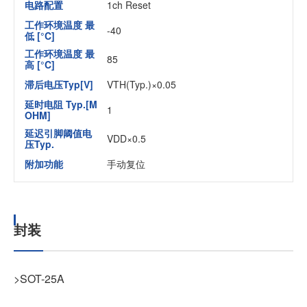
电路配置
1ch Reset
工作环境温度 最
-40
低 [°C]
工作环境温度 最
85
高 [°C]
滞后电压Typ[V]
VTH(Typ.)×0.05
延时电阻 Typ.[M
1
OHM]
延迟引脚阈值电
VDD×0.5
压Typ.
附加功能
手动复位
封装
>SOT-25A