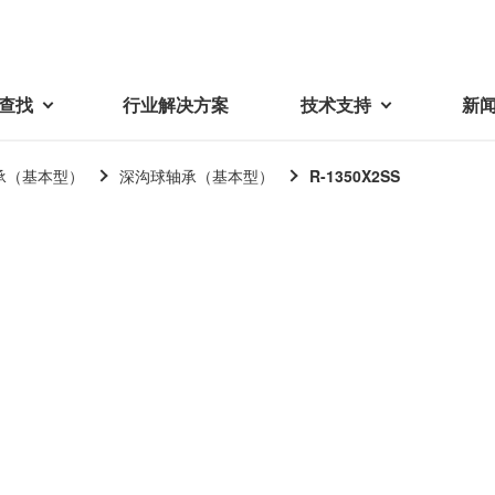
查找
行业解决方案
技术支持
新
承（基本型）
深沟球轴承（基本型）
R-1350X2SS
载
视频库
技术术语
密机械加工品
蓓亚三美在中国
电子产品
采购
产品问答
产品百科
精密机械组件
中国区概况
LCD面板用背光模组
采购交易基本原则
机器人
工业及商业
紧固件
中国驻地
环保绿色采购活动
功率电感器、变压器、线圈
Wavy Nozzle 威诺泽
联系我们
CSR采购
联系经销商
新供应商登录流程
可变线圈
行器
随着产业升级，机器人的智能化
美蓓亚三美的微型滚珠轴承、电
原材料采购申请表
转向传感器用线圈
研发面临更多的挑战。美蓓亚三
机产品、传感器广泛应用于各种
品质管理/保证
触觉线性振动马达（LRA）
功率电感器
美的散热风扇、无刷直流电机、
工业设备和商业设备的控制定