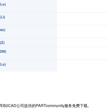
Lo)
扭矩传感器
矢量传感器
Li)
数字称重仪表
模拟变送器
in)
应变放大器
Z)
测量仪器附件
特殊称重系统
DW)
注塑成型监控系统（压力/温度）
Lo)
拉杆测量系统
拉压试验机
Li)
in)
)
EB2CAD公司提供的PARTcommunity服务免费下载。