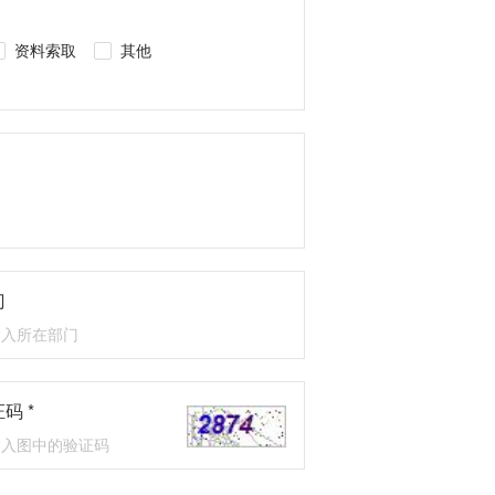
资料索取
其他
门
码 *