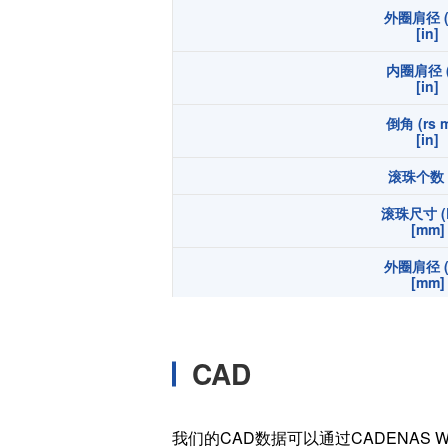
外圈肩径 (
温度开关IC
[in]
模拟输出温度传感器IC
内圈肩径 (
数字输出温度传感器IC
[in]
压力传感器
倒角 (rs m
[in]
电流传感器IC
滚珠个数 (
火焰检测放大器
六维力传感器
滚珠尺寸 (
[mm]
气流传感器
外圈肩径 (
低风速传感器
[mm]
IR传感器
内圈肩径 (
[mm]
CAD
倒角 (rs m
[mm]
宽度 (B
我们的CAD数据可以通过CADENAS W
[in]