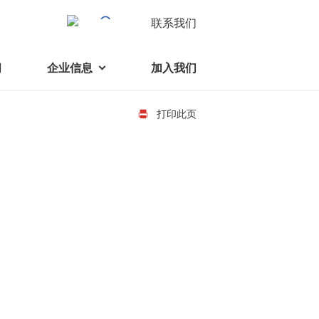
联系我们
闻
企业信息
加入我们
打印此页
电机
可持续发展
液态轴承马达 (FDB电机)
企业社会责任
家电、消费电子及住宅设备
旋转变压器
社会贡献
直流有刷电机
环境保护
直流无刷电机
消费者与智能家居、穿戴电子、
步进电机
家电、智能设备之间的联系愈发
微型充气泵电机
紧密。美蓓亚三美为行业领先的