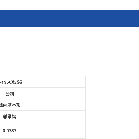
消费电子和家电制造商提供优质
连接器
的滚珠轴承、电机、锂离子电池
芯片、开关、线性马达、相机马
HSD连接器
达等零部件。
FAKRA连接器
USCAR-30连接器
USB连接器
Mini Coaxial连接器
车
美
-1350X2SS
半导体
公制
锂电池管理IC
径向基本形
电源管理IC
风扇马达驱动IC
轴承钢
ADC/AFE IC
0.0787
HBS总线收发器IC