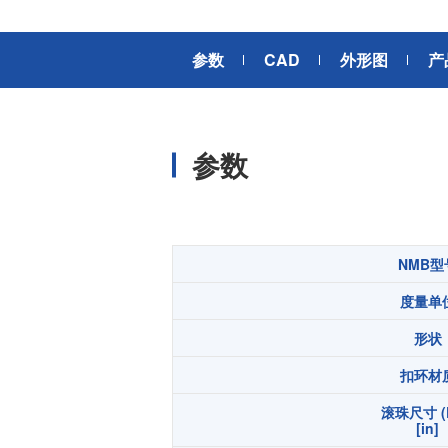
风扇电机
器、基站天线、风力发电、监控
摄像头、铁路车辆、充电桩等新
AC交流风扇电机
加入我们
参数
CAD
外形图
产
型基础设施建设领域有广泛应
高
DC直流风扇电机
用。步进电机实现了正确定位和
精确的角度控制。针对风电、光
DC直流鼓风机
医疗健康
伏、充电桩、储能等多种场景，
大型DC直流鼓风机
美蓓亚三美的NMB风扇提供防水
参数
防尘的散热解决方案。杆端轴承
风扇组件
和球面轴承作为关键的机构零件
高压鼓风机
在高温高湿环境下仍然表现着卓
美蓓亚三美向医疗器械制造商、
越的高可靠性和耐久性。
医疗保健设备生产商提供电机、
传感器、微型滚珠轴承等零部
开关
NMB型
件，产品可应用于实验室自动
度量单
化、医用泵、呼吸道护理、药房
触觉开关
自动化、成像和许多其他医疗设
传
形状
滑动开关
备应用中，为医疗保健设备制造
提供品质稳定、可信赖的零部
开关背光板
扣环材
件。
滚珠尺寸 (
半导体传感器
[in]