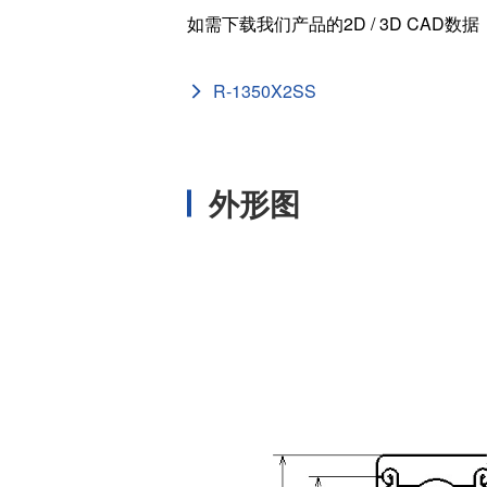
如需下载我们产品的2D / 3D CAD数
外径 (D
[in]
R-1350X2SS
内径 (d
[in]
基本额定静负载 
[N]
外形图
基本额定动负载
[N]
宽度 (B
[mm]
外径 (D
[mm]
内径 (d
[mm]
ISO/JI