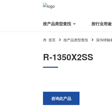
按产品类型查找
按行业用途
按产品类型查找
技术支持
首页
按产品类型查找
深沟球轴
按行业用途查找
行业用途首页
产品类型首页
企业信息
技术解说
产品目录下
R-1350X2SS
轴承
美蓓亚三美集团
精
美
行业解决方案
常见问题
产品知识
微型和小型滚珠轴承
集团概况
基础设施
技术支持
杆端轴承
经营理念
球面轴承
社长致辞
滚子轴承
全球驻地
新闻
执
咨询此产品
美蓓亚三美的散热风扇、杆端关
轴承衬套
历史沿革
节轴承、步进电机、滚珠轴承等
集团品牌
企业信息
产品在光伏逆变器、储能变流