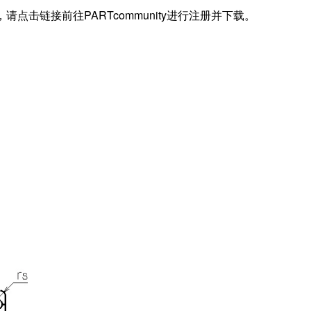
据，请点击链接前往PARTcommunity进行注册并下载。
)
)
(Cor)
 (Cr)
)
)
)
S