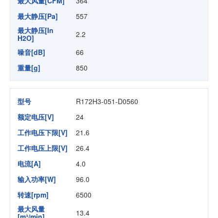
最大风量[CFM]
364
最大静压[Pa]
557
最大静压[In
2.2
H2O]
噪音[dB]
66
重量[g]
850
型号
R172H3-051-D0560
额定电压[V]
24
工作电压下限[V]
21.6
工作电压上限[V]
26.4
电流[A]
4.0
输入功率[W]
96.0
转速[rpm]
6500
最大风量
13.4
[m³/min]