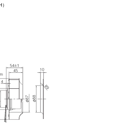
RH）
扭矩传感器
矢量传感器
数字称重仪表
模拟变送器
应变放大器
测量仪器附件
特殊称重系统
注塑成型监控系统（压力/温度）
拉杆测量系统
拉压试验机