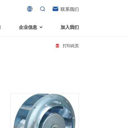
联系我们
闻
企业信息
加入我们
打印此页
电机
可持续发展
液态轴承马达 (FDB电机)
企业社会责任
家电、消费电子及住宅设备
旋转变压器
社会贡献
直流有刷电机
环境保护
直流无刷电机
消费者与智能家居、穿戴电子、
步进电机
家电、智能设备之间的联系愈发
微型充气泵电机
紧密。美蓓亚三美为行业领先的