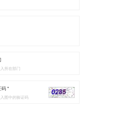
门
码 *