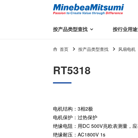
按产品类型查找
按行业用途
按产品类型查找
技术支持
首页
按产品类型查找
风扇电机
按行业用途查找
行业用途首页
产品类型首页
企业信息
技术解说
产品目录下
RT5318
轴承
美蓓亚三美集团
精
美
行业解决方案
常见问题
产品知识
微型和小型滚珠轴承
集团概况
基础设施
技术支持
杆端轴承
经营理念
球面轴承
社长致辞
电机结构：3相2极
滚子轴承
全球驻地
新闻
电机保护：过热保护
执
美蓓亚三美的散热风扇、杆端关
轴承衬套
历史沿革
绝缘电阻：用DC 500V兆欧表测量，应
节轴承、步进电机、滚珠轴承等
集团品牌
绝缘耐压：AC1800V 1s
企业信息
产品在光伏逆变器、储能变流