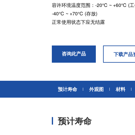
风扇电机
容许环境温度范围：-20℃ ~ +60℃ (工
器、基站天线、风力发电、监控
摄像头、铁路车辆、充电桩等新
-40℃ ~ +70℃ (存放)
AC交流风扇电机
加入我们
型基础设施建设领域有广泛应
正常使用状态下应无结露
高
DC直流风扇电机
用。步进电机实现了正确定位和
精确的角度控制。针对风电、光
DC直流鼓风机
医疗健康
伏、充电桩、储能等多种场景，
大型DC直流鼓风机
美蓓亚三美的NMB风扇提供防水
防尘的散热解决方案。杆端轴承
咨询此产品
风扇组件
下载产品
和球面轴承作为关键的机构零件
高压鼓风机
在高温高湿环境下仍然表现着卓
美蓓亚三美向医疗器械制造商、
越的高可靠性和耐久性。
医疗保健设备生产商提供电机、
传感器、微型滚珠轴承等零部
开关
件，产品可应用于实验室自动
预计寿命
外观图
材料
化、医用泵、呼吸道护理、药房
触觉开关
自动化、成像和许多其他医疗设
传
滑动开关
备应用中，为医疗保健设备制造
提供品质稳定、可信赖的零部
开关背光板
预计寿命
件。
半导体传感器