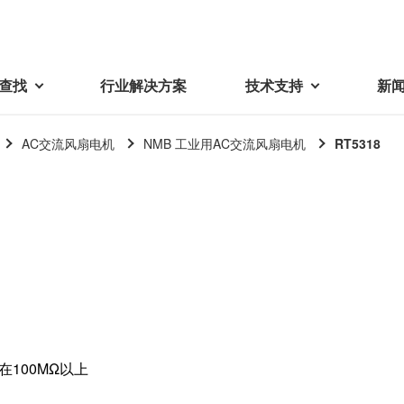
查找
行业解决方案
技术支持
新
AC交流风扇电机
NMB 工业用AC交流风扇电机
RT5318
载
视频库
技术术语
密机械加工品
蓓亚三美在中国
电子产品
采购
产品问答
产品百科
精密机械组件
中国区概况
LCD面板用背光模组
采购交易基本原则
机器人
工业及商业
紧固件
中国驻地
环保绿色采购活动
功率电感器、变压器、线圈
Wavy Nozzle 威诺泽
联系我们
CSR采购
联系经销商
新供应商登录流程
可变线圈
行器
随着产业升级，机器人的智能化
美蓓亚三美的微型滚珠轴承、电
原材料采购申请表
转向传感器用线圈
在100MΩ以上
研发面临更多的挑战。美蓓亚三
机产品、传感器广泛应用于各种
品质管理/保证
触觉线性振动马达（LRA）
功率电感器
美的散热风扇、无刷直流电机、
工业设备和商业设备的控制定