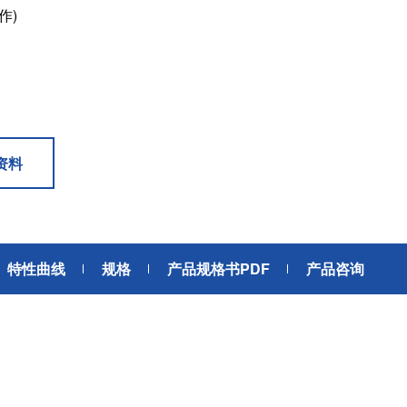
作)
6轴力传感器、锂离子电池IC、
座便器电动开关电机
位、送风、搬运、旋转装置等部
变压器
滚珠轴承可应用于机器人手、
位。此外，电动工具中也大量使
AGV、工业机器人、教育机器人
用了NMB微型滚珠轴承。
频率
电源
等领域，帮助实现机器人的智能
化和高效化。
GPS/GNSS信号接收天线
交通工具
电源、充电器、 内置型电源
汽车
地面数字广播接收用 薄膜天线
资料
SiriusXM收音机信号 接收天线
高精度定位用 GNSS天线
美蓓亚三美的杆端轴承、球面轴
美蓓亚三美在过去的几十年间致
承和紧固件被大量使用于飞机、
力于向各大整车厂、Tier1提供
媒体中心接口单元
列车等交通工具中。 美蓓亚三美
规级可靠的零部件。 美蓓亚三
鲨鱼鳍天线
的飞机用杆端轴承和球面轴承在
紧跟汽车制造业的设计创新和技
特性曲线
规格
产品规格书PDF
产品咨询
英国、美国、泰国和日本等地制
术进步的步伐，助力汽车设计工
造，是唯一一家能以高品质产品
程师们不断地迎接汽车行业电动
感装置
满足欧洲、美洲和亚洲三个地区
化、自动化、共享、互联趋势所
航空航天产品客户高标准要求的
带来地新挑战。
应变片
制造商。
称重传感器
压力传感器