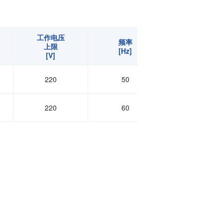
工作电压
频率
起动电压
上限
[Hz]
[V]
[V]
220
50
130
220
60
130