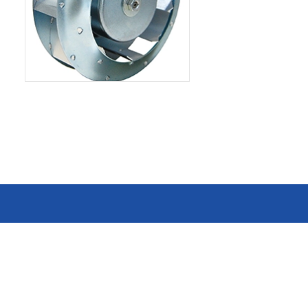
消费电子和家电制造商提供优质
连接器
的滚珠轴承、电机、锂离子电池
芯片、开关、线性马达、相机马
HSD连接器
达等零部件。
FAKRA连接器
USCAR-30连接器
USB连接器
Mini Coaxial连接器
车
美
半导体
锂电池管理IC
电源管理IC
风扇马达驱动IC
ADC/AFE IC
HBS总线收发器IC