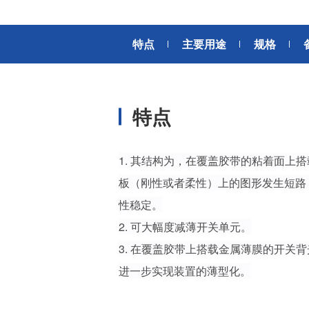
风扇电机
器、基站天线、风力发电、监控
摄像头、铁路车辆、充电桩等新
AC交流风扇电机
加入我们
型基础设施建设领域有广泛应
特点
主要用途
规格
高
DC直流风扇电机
用。步进电机实现了正确定位和
精确的角度控制。针对风电、光
DC直流鼓风机
医疗健康
伏、充电桩、储能等多种场景，
大型DC直流鼓风机
美蓓亚三美的NMB风扇提供防水
特点
防尘的散热解决方案。杆端轴承
风扇组件
和球面轴承作为关键的机构零件
高压鼓风机
在高温高湿环境下仍然表现着卓
美蓓亚三美向医疗器械制造商、
1. 其结构为，在覆盖胶带的粘着面上
越的高可靠性和耐久性。
医疗保健设备生产商提供电机、
传感器、微型滚珠轴承等零部
板（刚性或者柔性）上的图形发生短路
开关
件，产品可应用于实验室自动
性稳定。
化、医用泵、呼吸道护理、药房
触觉开关
自动化、成像和许多其他医疗设
2. 可大幅度减薄开关单元。
传
滑动开关
备应用中，为医疗保健设备制造
3. 在覆盖胶带上搭载金属薄膜的开关
提供品质稳定、可信赖的零部
开关背光板
进一步实现装置的薄型化。
件。
半导体传感器