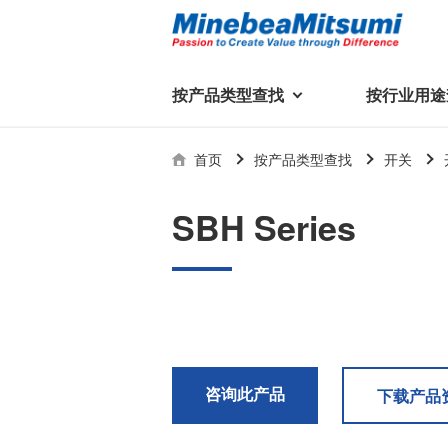
按产品类型查找
按行业用途
按产品类型查找
技术支持
首页
按产品类型查找
开关
按行业用途查找
行业用途首页
产品类型首页
企业信息
技术解说
产品目录下
SBH Series
轴承
美蓓亚三美集团
精
美
行业解决方案
常见问题
产品知识
微型和小型滚珠轴承
集团概况
基础设施
技术支持
杆端轴承
经营理念
球面轴承
社长致辞
滚子轴承
全球驻地
新闻
执
咨询此产品
下载产品
美蓓亚三美的散热风扇、杆端关
轴承衬套
历史沿革
节轴承、步进电机、滚珠轴承等
集团品牌
企业信息
产品在光伏逆变器、储能变流