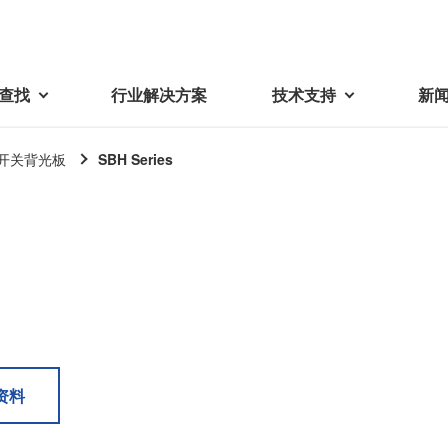
查找
行业解决方案
技术支持
新
开关背光板
SBH Series
载
视频库
技术术语
密机械加工品
蓓亚三美在中国
电子产品
采购
产品问答
产品百科
精密机械组件
中国区概况
LCD面板用背光模组
采购交易基本原则
机器人
工业及商业
紧固件
中国驻地
环保绿色采购活动
功率电感器、变压器、线圈
Wavy Nozzle 威诺泽
联系我们
CSR采购
联系经销商
新供应商登录流程
可变线圈
行器
资料
随着产业升级，机器人的智能化
美蓓亚三美的微型滚珠轴承、电
原材料采购申请表
转向传感器用线圈
研发面临更多的挑战。美蓓亚三
机产品、传感器广泛应用于各种
品质管理/保证
触觉线性振动马达（LRA）
功率电感器
美的散热风扇、无刷直流电机、
工业设备和商业设备的控制定