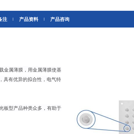
6轴力传感器、锂离子电池IC、
座便器电动开关电机
位、送风、搬运、旋转装置等部
变压器
滚珠轴承可应用于机器人手、
位。此外，电动工具中也大量使
备注
AGV、工业机器人、教育机器人
产品资料
产品咨询
用了NMB微型滚珠轴承。
频率
电源
等领域，帮助实现机器人的智能
化和高效化。
GPS/GNSS信号接收天线
交通工具
电源、充电器、 内置型电源
汽车
地面数字广播接收用 薄膜天线
SiriusXM收音机信号 接收天线
高精度定位用 GNSS天线
美蓓亚三美的杆端轴承、球面轴
美蓓亚三美在过去的几十年间致
搭载金属薄膜，用金属薄膜使基
承和紧固件被大量使用于飞机、
力于向各大整车厂、Tier1提供
媒体中心接口单元
列车等交通工具中。 美蓓亚三美
规级可靠的零部件。 美蓓亚三
，具有优异的拟合性，电气特
鲨鱼鳍天线
的飞机用杆端轴承和球面轴承在
紧跟汽车制造业的设计创新和技
英国、美国、泰国和日本等地制
术进步的步伐，助力汽车设计工
造，是唯一一家能以高品质产品
程师们不断地迎接汽车行业电动
感装置
满足欧洲、美洲和亚洲三个地区
化、自动化、共享、互联趋势所
背光板型产品种类众多，有助于
航空航天产品客户高标准要求的
带来地新挑战。
应变片
制造商。
称重传感器
压力传感器