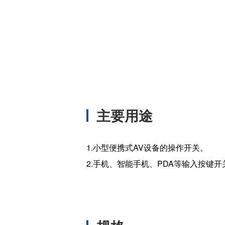
温度开关IC
模拟输出温度传感器IC
数字输出温度传感器IC
压力传感器
电流传感器IC
火焰检测放大器
六维力传感器
主要用途
气流传感器
低风速传感器
1.小型便携式AV设备的操作开关。
IR传感器
2.手机、智能手机、PDA等输入按键开