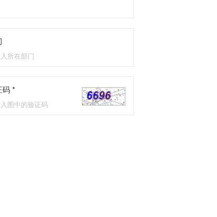
门
码 *