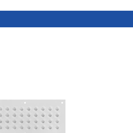
消费电子和家电制造商提供优质
连接器
的滚珠轴承、电机、锂离子电池
芯片、开关、线性马达、相机马
HSD连接器
达等零部件。
FAKRA连接器
USCAR-30连接器
USB连接器
Mini Coaxial连接器
车
美
半导体
锂电池管理IC
电源管理IC
风扇马达驱动IC
ADC/AFE IC
HBS总线收发器IC