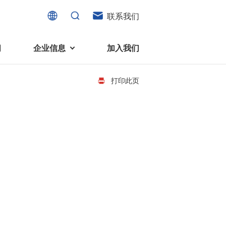
联系我们
闻
企业信息
加入我们
打印此页
电机
可持续发展
液态轴承马达 (FDB电机)
企业社会责任
家电、消费电子及住宅设备
旋转变压器
社会贡献
直流有刷电机
环境保护
直流无刷电机
消费者与智能家居、穿戴电子、
步进电机
家电、智能设备之间的联系愈发
微型充气泵电机
紧密。美蓓亚三美为行业领先的