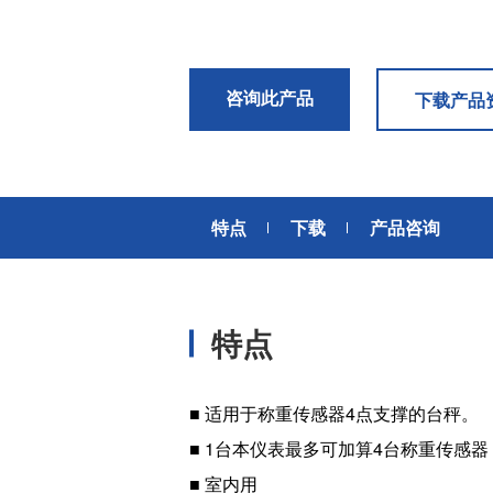
风扇电机
器、基站天线、风力发电、监控
摄像头、铁路车辆、充电桩等新
AC交流风扇电机
加入我们
型基础设施建设领域有广泛应
高
DC直流风扇电机
用。步进电机实现了正确定位和
咨询此产品
下载产品
精确的角度控制。针对风电、光
DC直流鼓风机
医疗健康
伏、充电桩、储能等多种场景，
大型DC直流鼓风机
美蓓亚三美的NMB风扇提供防水
防尘的散热解决方案。杆端轴承
风扇组件
和球面轴承作为关键的机构零件
特点
下载
产品咨询
高压鼓风机
在高温高湿环境下仍然表现着卓
美蓓亚三美向医疗器械制造商、
越的高可靠性和耐久性。
医疗保健设备生产商提供电机、
传感器、微型滚珠轴承等零部
开关
件，产品可应用于实验室自动
特点
化、医用泵、呼吸道护理、药房
触觉开关
自动化、成像和许多其他医疗设
传
滑动开关
备应用中，为医疗保健设备制造
提供品质稳定、可信赖的零部
开关背光板
■ 适用于称重传感器4点支撑的台秤。
件。
■ 1台本仪表最多可加算4台称重传感
半导体传感器
■ 室内用