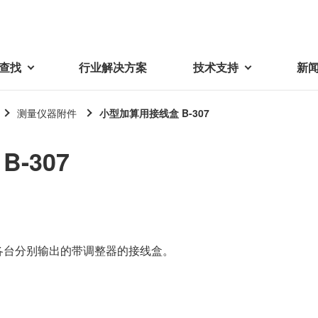
查找
行业解决方案
技术支持
新
测量仪器附件
小型加算用接线盒 B-307
载
视频库
技术术语
-307
密机械加工品
蓓亚三美在中国
电子产品
采购
产品问答
产品百科
精密机械组件
中国区概况
LCD面板用背光模组
采购交易基本原则
机器人
工业及商业
紧固件
中国驻地
环保绿色采购活动
功率电感器、变压器、线圈
Wavy Nozzle 威诺泽
联系我们
CSR采购
各台分别输出的带调整器的接线盒。
联系经销商
新供应商登录流程
可变线圈
行器
随着产业升级，机器人的智能化
美蓓亚三美的微型滚珠轴承、电
原材料采购申请表
转向传感器用线圈
研发面临更多的挑战。美蓓亚三
机产品、传感器广泛应用于各种
品质管理/保证
触觉线性振动马达（LRA）
功率电感器
美的散热风扇、无刷直流电机、
工业设备和商业设备的控制定