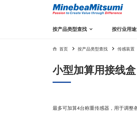
按产品类型查找
按行业用途
按产品类型查找
技术支持
首页
按产品类型查找
传感装置
按行业用途查找
行业用途首页
产品类型首页
企业信息
技术解说
产品目录下
小型加算用接线盒 B
轴承
美蓓亚三美集团
精
美
行业解决方案
常见问题
产品知识
微型和小型滚珠轴承
集团概况
基础设施
技术支持
杆端轴承
经营理念
球面轴承
社长致辞
最多可加算4台称重传感器，用于调整
滚子轴承
全球驻地
新闻
执
美蓓亚三美的散热风扇、杆端关
轴承衬套
历史沿革
节轴承、步进电机、滚珠轴承等
集团品牌
企业信息
产品在光伏逆变器、储能变流