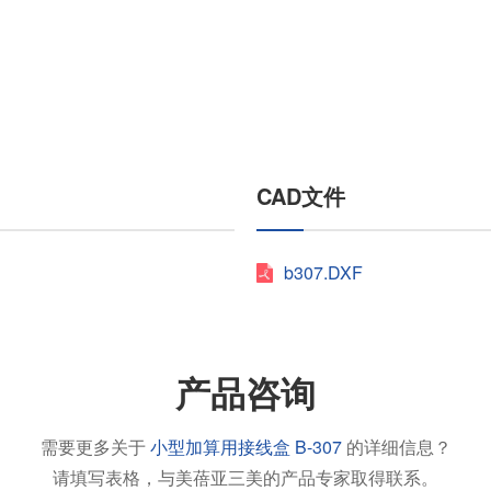
扭矩传感器
矢量传感器
数字称重仪表
模拟变送器
应变放大器
CAD文件
测量仪器附件
特殊称重系统
注塑成型监控系统（压力/温度）
b307.DXF
拉杆测量系统
拉压试验机
产品咨询
需要更多关于
小型加算用接线盒 B-307
的详细信息？
请填写表格，与美蓓亚三美的产品专家取得联系。