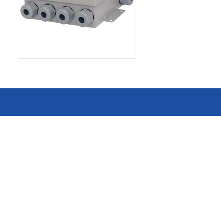
消费电子和家电制造商提供优质
连接器
的滚珠轴承、电机、锂离子电池
芯片、开关、线性马达、相机马
HSD连接器
达等零部件。
FAKRA连接器
USCAR-30连接器
USB连接器
Mini Coaxial连接器
车
美
半导体
锂电池管理IC
电源管理IC
风扇马达驱动IC
ADC/AFE IC
HBS总线收发器IC