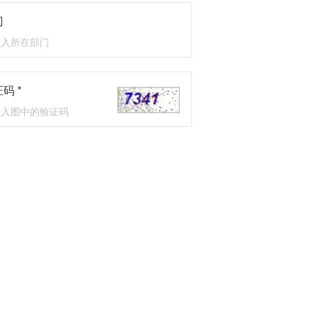
门
码 *