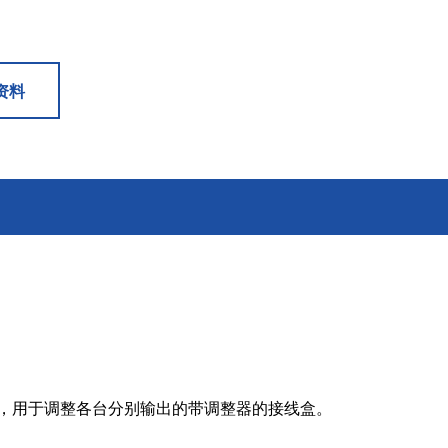
6轴力传感器、锂离子电池IC、
座便器电动开关电机
位、送风、搬运、旋转装置等部
变压器
滚珠轴承可应用于机器人手、
位。此外，电动工具中也大量使
AGV、工业机器人、教育机器人
用了NMB微型滚珠轴承。
频率
电源
等领域，帮助实现机器人的智能
资料
化和高效化。
GPS/GNSS信号接收天线
交通工具
电源、充电器、 内置型电源
汽车
地面数字广播接收用 薄膜天线
SiriusXM收音机信号 接收天线
高精度定位用 GNSS天线
美蓓亚三美的杆端轴承、球面轴
美蓓亚三美在过去的几十年间致
承和紧固件被大量使用于飞机、
力于向各大整车厂、Tier1提供
媒体中心接口单元
列车等交通工具中。 美蓓亚三美
规级可靠的零部件。 美蓓亚三
鲨鱼鳍天线
的飞机用杆端轴承和球面轴承在
紧跟汽车制造业的设计创新和技
英国、美国、泰国和日本等地制
术进步的步伐，助力汽车设计工
造，是唯一一家能以高品质产品
程师们不断地迎接汽车行业电动
感装置
满足欧洲、美洲和亚洲三个地区
化、自动化、共享、互联趋势所
航空航天产品客户高标准要求的
带来地新挑战。
应变片
制造商。
称重传感器
器，用于调整各台分别输出的带调整器的接线盒。
压力传感器