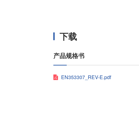
温度开关IC
模拟输出温度传感器IC
数字输出温度传感器IC
下载
压力传感器
电流传感器IC
产品规格书
火焰检测放大器
六维力传感器
气流传感器
EN353307_REV-E.pdf
低风速传感器
IR传感器