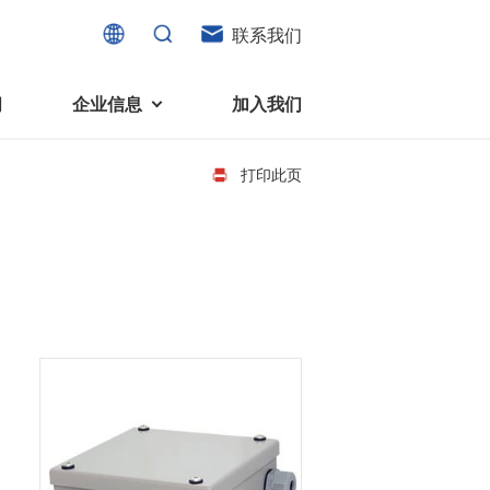
联系我们
闻
企业信息
加入我们
打印此页
电机
可持续发展
液态轴承马达 (FDB电机)
企业社会责任
家电、消费电子及住宅设备
旋转变压器
社会贡献
直流有刷电机
环境保护
直流无刷电机
消费者与智能家居、穿戴电子、
步进电机
家电、智能设备之间的联系愈发
微型充气泵电机
紧密。美蓓亚三美为行业领先的