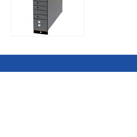
消费电子和家电制造商提供优质
连接器
的滚珠轴承、电机、锂离子电池
芯片、开关、线性马达、相机马
HSD连接器
达等零部件。
FAKRA连接器
USCAR-30连接器
USB连接器
Mini Coaxial连接器
车
美
半导体
锂电池管理IC
电源管理IC
风扇马达驱动IC
ADC/AFE IC
HBS总线收发器IC