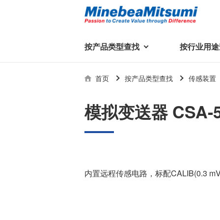
按产品类型查找
按行业用途
按产品类型查找
技术支持
首页
按产品类型查找
传感装置
按行业用途查找
行业用途首页
产品类型首页
企业信息
技术解说
产品目录下
模拟变送器 CSA-5
轴承
美蓓亚三美集团
精
美
行业解决方案
常见问题
产品知识
微型和小型滚珠轴承
集团概况
基础设施
技术支持
杆端轴承
经营理念
球面轴承
社长致辞
内置远程传感电路，标配CALIB(0.3 mV/
滚子轴承
全球驻地
新闻
执
美蓓亚三美的散热风扇、杆端关
轴承衬套
历史沿革
节轴承、步进电机、滚珠轴承等
集团品牌
企业信息
产品在光伏逆变器、储能变流