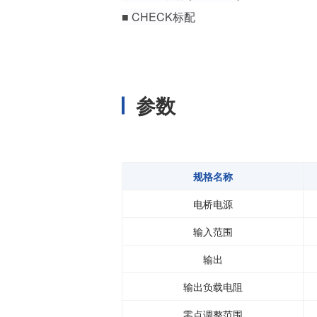
温度开关IC
■ CHECK标配
模拟输出温度传感器IC
数字输出温度传感器IC
压力传感器
参数
电流传感器IC
火焰检测放大器
六维力传感器
气流传感器
规格名称
低风速传感器
电桥电源
IR传感器
输入范围
输出
输出负载电阻
零点调整范围