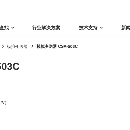
查找
行业解决方案
技术支持
新
模拟变送器
模拟变送器 CSA-503C
载
视频库
技术术语
03C
密机械加工品
蓓亚三美在中国
电子产品
采购
产品问答
产品百科
精密机械组件
中国区概况
LCD面板用背光模组
采购交易基本原则
机器人
工业及商业
紧固件
中国驻地
环保绿色采购活动
功率电感器、变压器、线圈
Wavy Nozzle 威诺泽
联系我们
CSR采购
V)
联系经销商
新供应商登录流程
可变线圈
行器
随着产业升级，机器人的智能化
美蓓亚三美的微型滚珠轴承、电
原材料采购申请表
转向传感器用线圈
研发面临更多的挑战。美蓓亚三
机产品、传感器广泛应用于各种
品质管理/保证
触觉线性振动马达（LRA）
功率电感器
美的散热风扇、无刷直流电机、
工业设备和商业设备的控制定