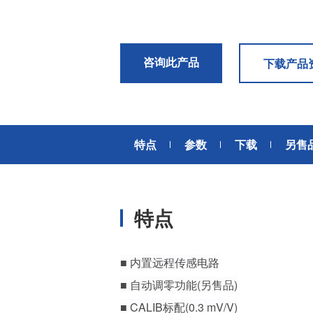
风扇电机
器、基站天线、风力发电、监控
摄像头、铁路车辆、充电桩等新
AC交流风扇电机
加入我们
型基础设施建设领域有广泛应
高
DC直流风扇电机
用。步进电机实现了正确定位和
咨询此产品
下载产品
精确的角度控制。针对风电、光
DC直流鼓风机
医疗健康
伏、充电桩、储能等多种场景，
大型DC直流鼓风机
美蓓亚三美的NMB风扇提供防水
防尘的散热解决方案。杆端轴承
风扇组件
和球面轴承作为关键的机构零件
特点
参数
下载
另售
高压鼓风机
在高温高湿环境下仍然表现着卓
美蓓亚三美向医疗器械制造商、
越的高可靠性和耐久性。
医疗保健设备生产商提供电机、
传感器、微型滚珠轴承等零部
开关
件，产品可应用于实验室自动
特点
化、医用泵、呼吸道护理、药房
触觉开关
自动化、成像和许多其他医疗设
传
滑动开关
备应用中，为医疗保健设备制造
提供品质稳定、可信赖的零部
开关背光板
■ 内置远程传感电路
件。
■ 自动调零功能(另售品)
半导体传感器
■ CALIB标配(0.3 mV/V)