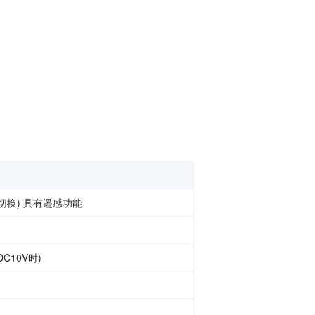
功率半导体
运算放大器IC
 V可切换) 具有遥感功能
DC10V时)