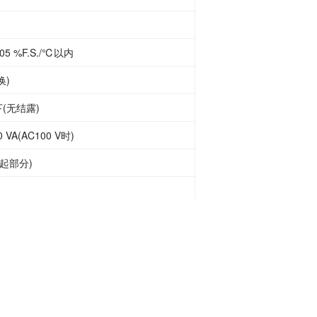
5 %F.S./℃以内
换)
下(无结露)
VA(AC100 V时)
凸起部分)