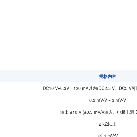
扭矩传感器
矢量传感器
数字称重仪表
模拟变送器
应变放大器
测量仪器附件
特殊称重系统
注塑成型监控系统（压力/温度）
规格内容
拉杆测量系统
DC10 V±0.3V 120 mA以内(DC2.5 V、DC5
拉压试验机
0.3 mV/V ~ 3 mV/V
输出 ±10 V (±0.3 mV/V输入、电桥电源 
2 kΩ以上
±2.4 mV/V