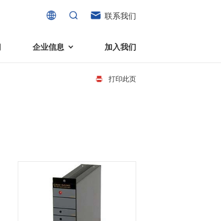
联系我们
闻
企业信息
加入我们
打印此页
电机
可持续发展
液态轴承马达 (FDB电机)
企业社会责任
家电、消费电子及住宅设备
旋转变压器
社会贡献
直流有刷电机
环境保护
直流无刷电机
消费者与智能家居、穿戴电子、
步进电机
家电、智能设备之间的联系愈发
微型充气泵电机
紧密。美蓓亚三美为行业领先的