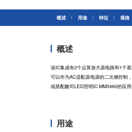
风扇电机
器、基站天线、风力发电、监控
摄像头、铁路车辆、充电桩等新
AC交流风扇电机
加入我们
概述
用途
特征
规格
型基础设施建设领域有广泛应
高
DC直流风扇电机
用。步进电机实现了正确定位和
精确的角度控制。针对风电、光
DC直流鼓风机
医疗健康
伏、充电桩、储能等多种场景，
大型DC直流鼓风机
美蓓亚三美的NMB风扇提供防水
概述
防尘的散热解决方案。杆端轴承
风扇组件
和球面轴承作为关键的机构零件
高压鼓风机
在高温高湿环境下仍然表现着卓
美蓓亚三美向医疗器械制造商、
该IC集成有2个运算放大器电路和1个基
越的高可靠性和耐久性。
医疗保健设备生产商提供电机、
可以作为AC适配器电源的二次侧控制
传感器、微型滚珠轴承等零部
开关
件，产品可应用于实验室自动
或搭配敝司LED照明IC MM3460的应
化、医用泵、呼吸道护理、药房
触觉开关
自动化、成像和许多其他医疗设
传
滑动开关
备应用中，为医疗保健设备制造
提供品质稳定、可信赖的零部
开关背光板
件。
用途
半导体传感器