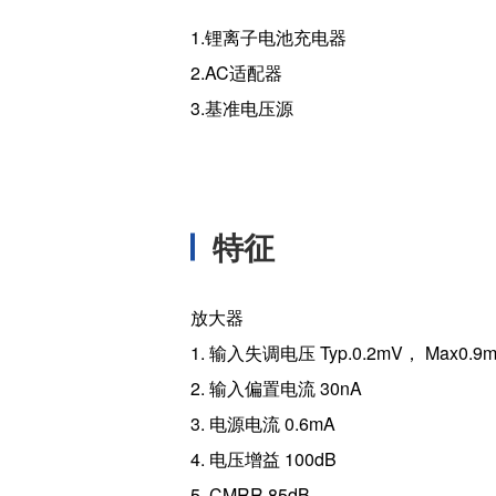
温度开关IC
1.锂离子电池充电器
模拟输出温度传感器IC
2.AC适配器
数字输出温度传感器IC
3.基准电压源
压力传感器
电流传感器IC
火焰检测放大器
六维力传感器
特征
气流传感器
低风速传感器
放大器
IR传感器
1. 输入失调电压 Typ.0.2mV， Max0.9
2. 输入偏置电流 30nA
3. 电源电流 0.6mA
4. 电压增益 100dB
5. CMRR 85dB