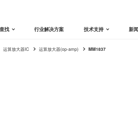
查找
行业解决方案
技术支持
新
运算放大器IC
运算放大器(op-amp)
MM1837
载
视频库
技术术语
密机械加工品
蓓亚三美在中国
电子产品
采购
产品问答
产品百科
精密机械组件
中国区概况
LCD面板用背光模组
采购交易基本原则
机器人
工业及商业
紧固件
中国驻地
环保绿色采购活动
功率电感器、变压器、线圈
Wavy Nozzle 威诺泽
联系我们
CSR采购
联系经销商
新供应商登录流程
可变线圈
行器
随着产业升级，机器人的智能化
美蓓亚三美的微型滚珠轴承、电
原材料采购申请表
转向传感器用线圈
研发面临更多的挑战。美蓓亚三
机产品、传感器广泛应用于各种
品质管理/保证
触觉线性振动马达（LRA）
功率电感器
美的散热风扇、无刷直流电机、
工业设备和商业设备的控制定