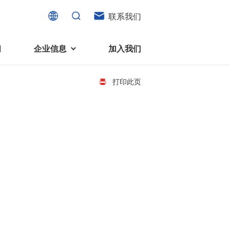
联系我们
闻
企业信息
加入我们
打印此页
电机
可持续发展
液态轴承马达 (FDB电机)
企业社会责任
家电、消费电子及住宅设备
旋转变压器
社会贡献
直流有刷电机
环境保护
直流无刷电机
消费者与智能家居、穿戴电子、
步进电机
家电、智能设备之间的联系愈发
微型充气泵电机
紧密。美蓓亚三美为行业领先的