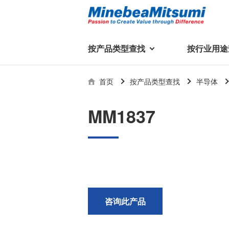
按产品类型查找
按行业用途
按产品类型查找
技术支持
首页
按产品类型查找
半导体
按行业用途查找
行业用途首页
产品类型首页
企业信息
技术解说
产品目录下
MM1837
轴承
美蓓亚三美集团
精
美
行业解决方案
常见问题
产品知识
微型和小型滚珠轴承
集团概况
基础设施
技术支持
杆端轴承
经营理念
球面轴承
社长致辞
滚子轴承
全球驻地
新闻
执
咨询此产品
美蓓亚三美的散热风扇、杆端关
轴承衬套
历史沿革
节轴承、步进电机、滚珠轴承等
集团品牌
企业信息
产品在光伏逆变器、储能变流