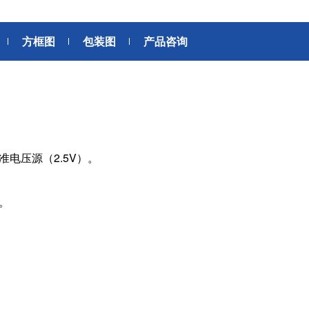
6轴力传感器、锂离子电池IC、
座便器电动开关电机
位、送风、搬运、旋转装置等部
变压器
滚珠轴承可应用于机器人手、
位。此外，电动工具中也大量使
方框图
包装图
产品咨询
AGV、工业机器人、教育机器人
用了NMB微型滚珠轴承。
频率
电源
等领域，帮助实现机器人的智能
化和高效化。
GPS/GNSS信号接收天线
交通工具
电源、充电器、 内置型电源
汽车
地面数字广播接收用 薄膜天线
SiriusXM收音机信号 接收天线
高精度定位用 GNSS天线
美蓓亚三美的杆端轴承、球面轴
美蓓亚三美在过去的几十年间致
准电压源（2.5V）。
承和紧固件被大量使用于飞机、
力于向各大整车厂、Tier1提供
媒体中心接口单元
，
列车等交通工具中。 美蓓亚三美
规级可靠的零部件。 美蓓亚三
鲨鱼鳍天线
的飞机用杆端轴承和球面轴承在
紧跟汽车制造业的设计创新和技
用。
英国、美国、泰国和日本等地制
术进步的步伐，助力汽车设计工
造，是唯一一家能以高品质产品
程师们不断地迎接汽车行业电动
感装置
满足欧洲、美洲和亚洲三个地区
化、自动化、共享、互联趋势所
航空航天产品客户高标准要求的
带来地新挑战。
应变片
制造商。
称重传感器
压力传感器