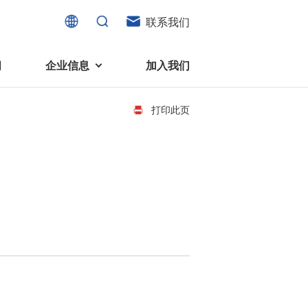
联系我们
闻
企业信息
加入我们
打印此页
电机
可持续发展
液态轴承马达 (FDB电机)
企业社会责任
家电、消费电子及住宅设备
旋转变压器
社会贡献
直流有刷电机
环境保护
直流无刷电机
消费者与智能家居、穿戴电子、
步进电机
家电、智能设备之间的联系愈发
微型充气泵电机
紧密。美蓓亚三美为行业领先的