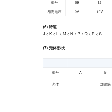
型号
09
12
额定电压
9V
12V
(6) 转速
J < K < L < M < N < P < Q < R < S
(7) 壳体形状
型号
A
B
壳体
加强筋