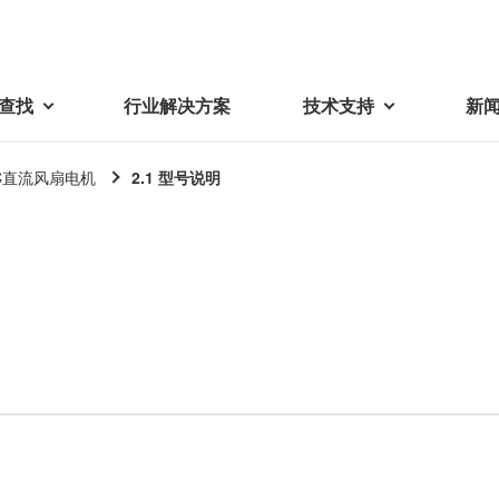
查找
行业解决方案
技术支持
新
C直流风扇电机
2.1 型号说明
载
视频库
技术术语
密机械加工品
蓓亚三美在中国
电子产品
采购
产品问答
产品百科
精密机械组件
中国区概况
LCD面板用背光模组
采购交易基本原则
机器人
工业及商业
紧固件
中国驻地
环保绿色采购活动
功率电感器、变压器、线圈
Wavy Nozzle 威诺泽
联系我们
CSR采购
联系经销商
新供应商登录流程
可变线圈
行器
随着产业升级，机器人的智能化
美蓓亚三美的微型滚珠轴承、电
原材料采购申请表
转向传感器用线圈
研发面临更多的挑战。美蓓亚三
机产品、传感器广泛应用于各种
品质管理/保证
触觉线性振动马达（LRA）
功率电感器
美的散热风扇、无刷直流电机、
工业设备和商业设备的控制定