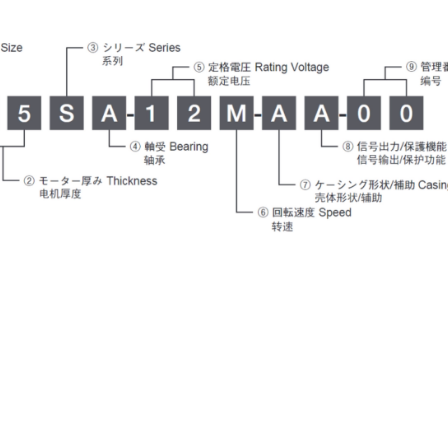
6轴力传感器、锂离子电池IC、
座便器电动开关电机
位、送风、搬运、旋转装置等部
变压器
滚珠轴承可应用于机器人手、
位。此外，电动工具中也大量使
AGV、工业机器人、教育机器人
用了NMB微型滚珠轴承。
频率
电源
等领域，帮助实现机器人的智能
化和高效化。
GPS/GNSS信号接收天线
交通工具
电源、充电器、 内置型电源
汽车
地面数字广播接收用 薄膜天线
SiriusXM收音机信号 接收天线
高精度定位用 GNSS天线
美蓓亚三美的杆端轴承、球面轴
美蓓亚三美在过去的几十年间致
承和紧固件被大量使用于飞机、
力于向各大整车厂、Tier1提供
媒体中心接口单元
列车等交通工具中。 美蓓亚三美
规级可靠的零部件。 美蓓亚三
鲨鱼鳍天线
的飞机用杆端轴承和球面轴承在
紧跟汽车制造业的设计创新和技
英国、美国、泰国和日本等地制
术进步的步伐，助力汽车设计工
造，是唯一一家能以高品质产品
程师们不断地迎接汽车行业电动
感装置
满足欧洲、美洲和亚洲三个地区
化、自动化、共享、互联趋势所
航空航天产品客户高标准要求的
带来地新挑战。
应变片
制造商。
称重传感器
压力传感器