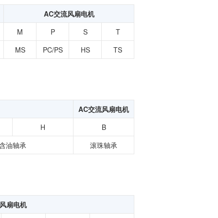
功率半导体
AC交流风扇电机
运算放大器IC
M
P
S
T
MS
PC/PS
HS
TS
AC交流风扇电机
H
B
含油轴承
滚珠轴承
流风扇电机