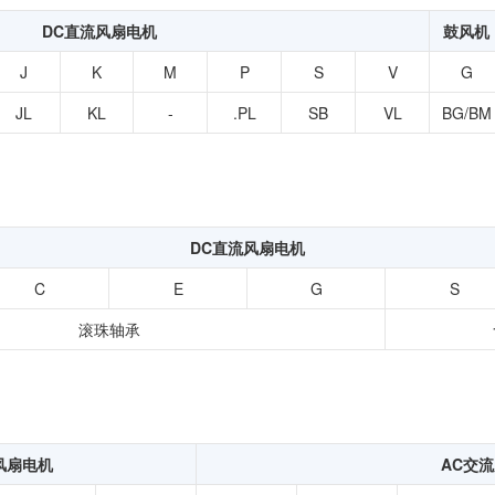
扭矩传感器
DC直流风扇电机
鼓风机
矢量传感器
J
K
M
P
S
V
G
数字称重仪表
JL
KL
-
.PL
SB
VL
BG/BM
模拟变送器
应变放大器
测量仪器附件
特殊称重系统
DC直流风扇电机
注塑成型监控系统（压力/温度）
C
E
G
S
拉杆测量系统
滚珠轴承
拉压试验机
风扇电机
AC交