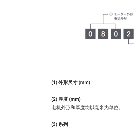
风扇电机
器、基站天线、风力发电、监控
摄像头、铁路车辆、充电桩等新
AC交流风扇电机
加入我们
型基础设施建设领域有广泛应
高
DC直流风扇电机
用。步进电机实现了正确定位和
精确的角度控制。针对风电、光
DC直流鼓风机
医疗健康
伏、充电桩、储能等多种场景，
大型DC直流鼓风机
美蓓亚三美的NMB风扇提供防水
防尘的散热解决方案。杆端轴承
风扇组件
和球面轴承作为关键的机构零件
高压鼓风机
在高温高湿环境下仍然表现着卓
美蓓亚三美向医疗器械制造商、
越的高可靠性和耐久性。
医疗保健设备生产商提供电机、
传感器、微型滚珠轴承等零部
开关
(1) 外形尺寸 (mm)
件，产品可应用于实验室自动
化、医用泵、呼吸道护理、药房
触觉开关
自动化、成像和许多其他医疗设
(2) 厚度 (mm)
传
滑动开关
备应用中，为医疗保健设备制造
电机外形和厚度均以毫米为单位。
提供品质稳定、可信赖的零部
开关背光板
件。
(3) 系列
半导体传感器