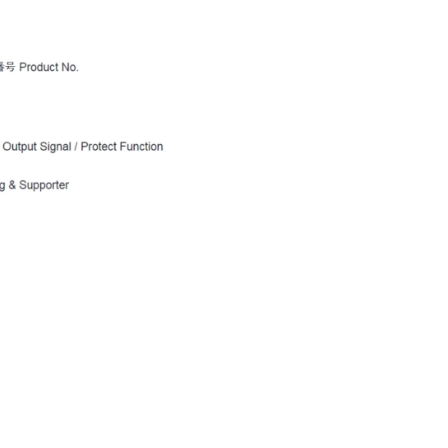
消费电子和家电制造商提供优质
连接器
的滚珠轴承、电机、锂离子电池
芯片、开关、线性马达、相机马
HSD连接器
达等零部件。
FAKRA连接器
USCAR-30连接器
USB连接器
Mini Coaxial连接器
车
美
半导体
锂电池管理IC
电源管理IC
风扇马达驱动IC
ADC/AFE IC
HBS总线收发器IC