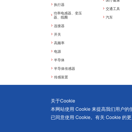
执行器
交通工具
功率电感器、变压
器、线圈
汽车
连接器
开关
高频率
电源
半导体
半导体传感器
传感装置
关于Cookie
本网站使用 Cookie 来提高我们用
Copyright 2018-2025 上海美蓓亚精密机电有限公
已同意使用 Cookie。有关 Cookie 
沪ICP备120005334号
沪公网安备 3101180200