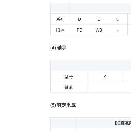
温度开关IC
模拟输出温度传感器IC
系列
D
E
G
数字输出温度传感器IC
旧称
FB
WB
-
压力传感器
电流传感器IC
(4) 轴承
火焰检测放大器
六维力传感器
气流传感器
型号
A
低风速传感器
轴承
IR传感器
(5) 额定电压
DC直流