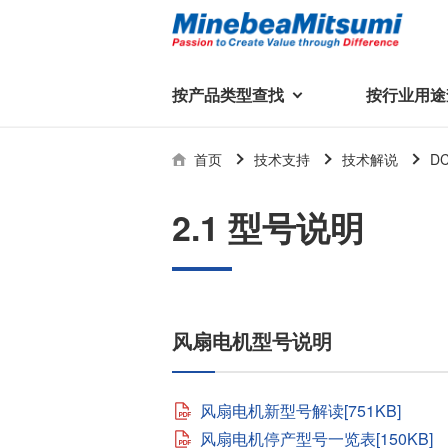
按产品类型查找
按行业用途
按产品类型查找
技术支持
首页
技术支持
技术解说
D
按行业用途查找
行业用途首页
产品类型首页
企业信息
技术解说
产品目录下
2.1 型号说明
轴承
美蓓亚三美集团
精
美
行业解决方案
常见问题
产品知识
微型和小型滚珠轴承
集团概况
基础设施
技术支持
杆端轴承
经营理念
风扇电机型号说明
球面轴承
社长致辞
滚子轴承
全球驻地
新闻
执
美蓓亚三美的散热风扇、杆端关
轴承衬套
历史沿革
风扇电机新型号解读[751KB]
节轴承、步进电机、滚珠轴承等
集团品牌
风扇电机停产型号一览表[150KB]
企业信息
产品在光伏逆变器、储能变流