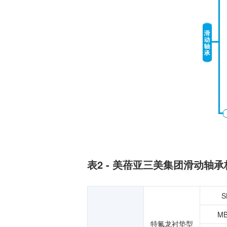
温度开关IC
模拟输出温度传感器IC
数字输出温度传感器IC
压力传感器
电流传感器IC
火焰检测放大器
六维力传感器
气流传感器
低风速传感器
IR传感器
表2 - 美蓓亚三美集团滑动轴
S
MB
特氟龙衬垫型