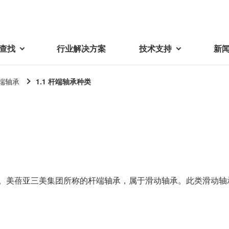
查找
行业解决方案
技术支持
新
端轴承
1.1 杆端轴承种类
载
视频库
技术术语
密机械加工品
蓓亚三美在中国
电子产品
采购
产品问答
产品百科
精密机械组件
中国区概况
LCD面板用背光模组
采购交易基本原则
机器人
工业及商业
紧固件
中国驻地
环保绿色采购活动
功率电感器、变压器、线圈
Wavy Nozzle 威诺泽
联系我们
CSR采购
。美蓓亚三美集团所称的杆端轴承，属于滑动轴承。此类滑动轴
联系经销商
新供应商登录流程
可变线圈
行器
随着产业升级，机器人的智能化
美蓓亚三美的微型滚珠轴承、电
原材料采购申请表
转向传感器用线圈
研发面临更多的挑战。美蓓亚三
机产品、传感器广泛应用于各种
品质管理/保证
触觉线性振动马达（LRA）
功率电感器
美的散热风扇、无刷直流电机、
工业设备和商业设备的控制定