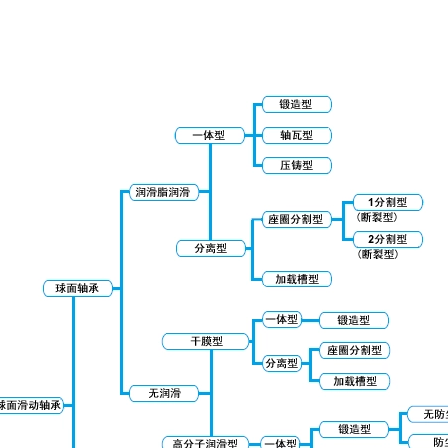
6轴力传感器、锂离子电池IC、
座便器电动开关电机
位、送风、搬运、旋转装置等部
变压器
滚珠轴承可应用于机器人手、
位。此外，电动工具中也大量使
AGV、工业机器人、教育机器人
用了NMB微型滚珠轴承。
频率
电源
等领域，帮助实现机器人的智能
化和高效化。
GPS/GNSS信号接收天线
交通工具
电源、充电器、 内置型电源
汽车
地面数字广播接收用 薄膜天线
SiriusXM收音机信号 接收天线
高精度定位用 GNSS天线
美蓓亚三美的杆端轴承、球面轴
美蓓亚三美在过去的几十年间致
承和紧固件被大量使用于飞机、
力于向各大整车厂、Tier1提供
媒体中心接口单元
列车等交通工具中。 美蓓亚三美
规级可靠的零部件。 美蓓亚三
鲨鱼鳍天线
的飞机用杆端轴承和球面轴承在
紧跟汽车制造业的设计创新和技
英国、美国、泰国和日本等地制
术进步的步伐，助力汽车设计工
造，是唯一一家能以高品质产品
程师们不断地迎接汽车行业电动
感装置
满足欧洲、美洲和亚洲三个地区
化、自动化、共享、互联趋势所
航空航天产品客户高标准要求的
带来地新挑战。
应变片
制造商。
称重传感器
压力传感器