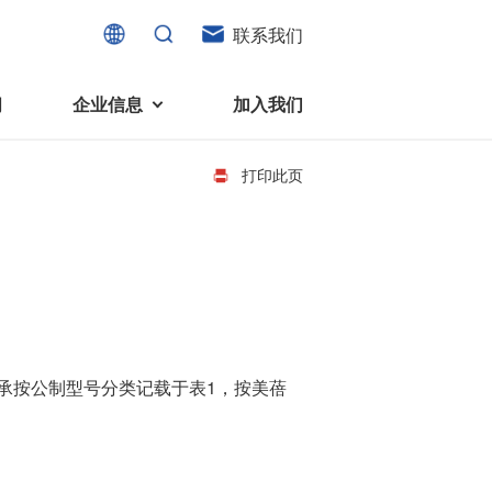
联系我们
闻
企业信息
加入我们
打印此页
电机
可持续发展
液态轴承马达 (FDB电机)
企业社会责任
家电、消费电子及住宅设备
旋转变压器
社会贡献
直流有刷电机
环境保护
承按公制型号分类记载于表1，按美蓓
直流无刷电机
消费者与智能家居、穿戴电子、
步进电机
家电、智能设备之间的联系愈发
微型充气泵电机
紧密。美蓓亚三美为行业领先的