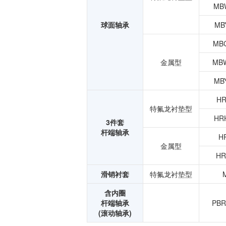
MB
球面轴承
MB
MB
金属型
MB
MB
HR
特氟龙衬垫型
HR
3件套
杆端轴承
H
金属型
HR
滑销衬套
特氟龙衬垫型
含内圈
杆端轴承
PBR
(滚动轴承)