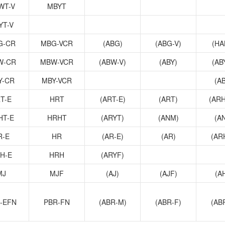
WT-V
MBYT
YT-V
G-CR
MBG-VCR
(ABG)
(ABG-V)
(HA
W-CR
MBW-VCR
(ABW-V)
(ABY)
(AB
Y-CR
MBY-VCR
(A
T-E
HRT
(ART-E)
(ART)
(ARH
HT-E
HRHT
(ARYT)
(ANM)
(A
R-E
HR
(AR-E)
(AR)
(AR
H-E
HRH
(ARYF)
MJ
MJF
(AJ)
(AJF)
(A
-EFN
PBR-FN
(ABR-M)
(ABR-F)
(AB