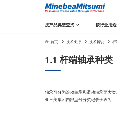
按产品类型查找
按行业用途
按产品类型查找
技术支持
首页
技术支持
技术解说
杆
按行业用途查找
行业用途首页
产品类型首页
企业信息
技术解说
产品目录下
1.1 杆端轴承种类
轴承
美蓓亚三美集团
精
美
行业解决方案
常见问题
产品知识
微型和小型滚珠轴承
集团概况
基础设施
技术支持
杆端轴承
经营理念
球面轴承
社长致辞
轴承可分为滚动轴承和滑动轴承两大类
滚子轴承
全球驻地
新闻
亚三美集团内部型号分类记载于表2。
执
美蓓亚三美的散热风扇、杆端关
轴承衬套
历史沿革
节轴承、步进电机、滚珠轴承等
集团品牌
企业信息
产品在光伏逆变器、储能变流