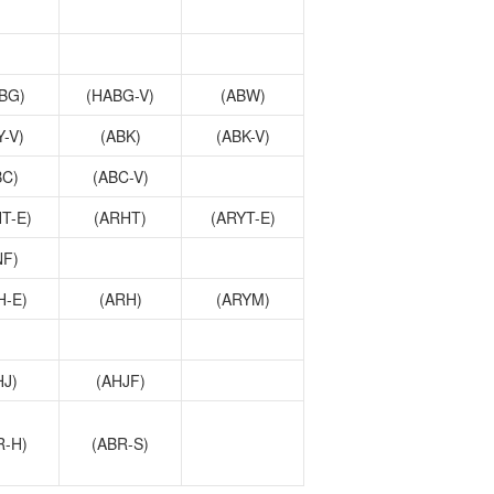
BG)
(HABG-V)
(ABW)
Y-V)
(ABK)
(ABK-V)
BC)
(ABC-V)
T-E)
(ARHT)
(ARYT-E)
NF)
H-E)
(ARH)
(ARYM)
HJ)
(AHJF)
R-H)
(ABR-S)