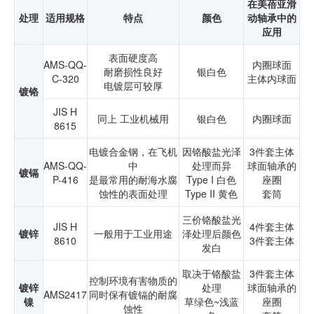
在美蓓亚滑
处理
适用规格
特点
颜色
动轴承中的
应用
表面硬度高
AMS-QQ-
内圈球面
耐磨损性良好
银白色
C-320
主体内球面
电镀层可较厚
镀铬
JIS H
同上 工业机械用
银白色
内圈球面
8615
电镀合金钢，在飞机
因铬酸盐光泽
3件套主体
AMS-QQ-
中
处理而异
球面轴承的
镀镉
P-416
是最常用的耐海水腐
Type I 白色
座圈
蚀性的表面处理
Type II 黄色
套筒
三价铬酸盐光
JIS H
4件套主体
镀锌
一般用于工业用途
泽处理后颜色
8610
3件套主体
发白
取决于铬酸盐
3件套主体
控制环境有害物质的
镀锌
处理
球面轴承的
AMS2417
同时保有镀镉的耐腐
镍
草绿色~浅蓝
座圈
蚀性