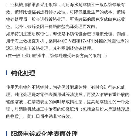
工业机械用轴承多采用镀锌，而耐海水耐腐蚀性一般以镀镉最有
效。镀锌比镀镉易进行排水处理，可降低批量生产的成本。镀镉、
加入我们
镀锌处理后一般会进行镀铬处理。可将镀镉的颜色变成白色或黄
色。此外，镀锌会因三价铬酸盐光泽处理而发白。
如果特别注重耐腐蚀性，即使是不锈钢也会进行电镀处理。例如，
用于海上救援直升机，采用440C内圈和17-4PH外圈的球面轴承的
滚珠就实施了镀铬处理、其外圈则经镀镉处理。
(在一般工业用轴承中，镀镉处理受环保方面的限制。)
钝化处理
使用无电镀的不锈钢时，为确保其耐腐蚀性，有时会进行钝化处
理。钝化处理是对零件表面用碱等清洗后，再浸入溶解有重铬酸的
硝酸溶液，在清洁表面的同时形成惰性层，提高耐腐蚀性的一种处
理，对清除机械加工中附着的细微脏污（包括金属粉末等凝结形成
的物质）、防止日后生锈非常有效。
阳极电镀或化学表面处理