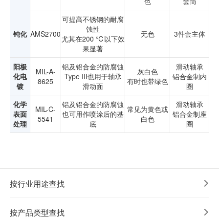
色
套筒
可提高不锈钢的耐腐
蚀性
钝化
AMS2700
无色
3件套主体
尤其在200 ℃以下效
果显著
阳极
铝及铝合金的防腐蚀
滑动轴承
MIL-A-
灰白色
化电
Type III也用于轴承
铝合金制内
8625
有时也带绿色
镀
滑动面
圈
化学
铝及铝合金的防腐蚀
滑动轴承
MIL-C-
常见为黄色或
表面
也可用作喷涂后的基
铝合金制座
5541
白色
处理
底
圈
按行业用途查找
按产品类型查找