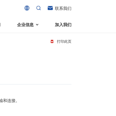
联系我们
闻
企业信息
加入我们
打印此页
电机
可持续发展
液态轴承马达 (FDB电机)
企业社会责任
家电、消费电子及住宅设备
旋转变压器
社会贡献
直流有刷电机
环境保护
直流无刷电机
输和连接。
消费者与智能家居、穿戴电子、
步进电机
家电、智能设备之间的联系愈发
微型充气泵电机
紧密。美蓓亚三美为行业领先的