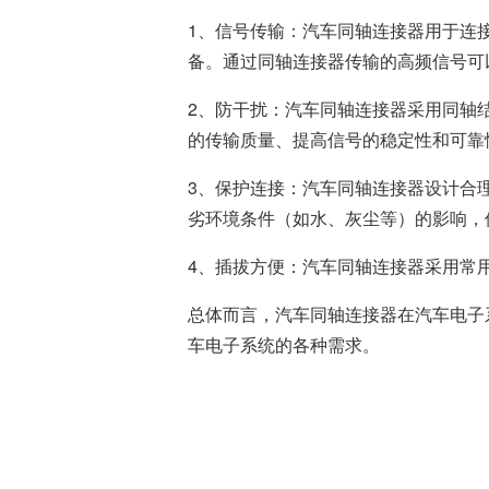
风扇电机
器、基站天线、风力发电、监控
1、信号传输：汽车同轴连接器用于连
摄像头、铁路车辆、充电桩等新
AC交流风扇电机
备。通过同轴连接器传输的高频信号可
加入我们
型基础设施建设领域有广泛应
高
DC直流风扇电机
用。步进电机实现了正确定位和
2、防干扰：汽车同轴连接器采用同轴
精确的角度控制。针对风电、光
DC直流鼓风机
医疗健康
的传输质量、提高信号的稳定性和可靠
伏、充电桩、储能等多种场景，
大型DC直流鼓风机
美蓓亚三美的NMB风扇提供防水
3、保护连接：汽车同轴连接器设计合
防尘的散热解决方案。杆端轴承
风扇组件
和球面轴承作为关键的机构零件
劣环境条件（如水、灰尘等）的影响，
高压鼓风机
在高温高湿环境下仍然表现着卓
美蓓亚三美向医疗器械制造商、
越的高可靠性和耐久性。
医疗保健设备生产商提供电机、
4、插拔方便：汽车同轴连接器采用常
传感器、微型滚珠轴承等零部
开关
件，产品可应用于实验室自动
总体而言，汽车同轴连接器在汽车电子
化、医用泵、呼吸道护理、药房
触觉开关
车电子系统的各种需求。
自动化、成像和许多其他医疗设
传
滑动开关
备应用中，为医疗保健设备制造
提供品质稳定、可信赖的零部
开关背光板
件。
半导体传感器