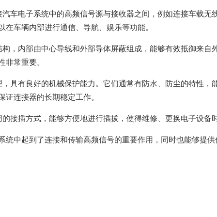
6轴力传感器、锂离子电池IC、
座便器电动开关电机
位、送风、搬运、旋转装置等部
变压器
接汽车电子系统中的高频信号源与接收器之间，例如连接车载无
滚珠轴承可应用于机器人手、
位。此外，电动工具中也大量使
以在车辆内部进行通信、导航、娱乐等功能。
AGV、工业机器人、教育机器人
用了NMB微型滚珠轴承。
频率
电源
等领域，帮助实现机器人的智能
结构，内部由中心导线和外部导体屏蔽组成，能够有效抵御来自
化和高效化。
GPS/GNSS信号接收天线
交通工具
电源、充电器、 内置型电源
汽车
性非常重要。
地面数字广播接收用 薄膜天线
理，具有良好的机械保护能力。它们通常有防水、防尘的特性，
SiriusXM收音机信号 接收天线
保证连接器的长期稳定工作。
高精度定位用 GNSS天线
美蓓亚三美的杆端轴承、球面轴
美蓓亚三美在过去的几十年间致
承和紧固件被大量使用于飞机、
力于向各大整车厂、Tier1提供
用的接插方式，能够方便地进行插拔，使得维修、更换电子设备
媒体中心接口单元
列车等交通工具中。 美蓓亚三美
规级可靠的零部件。 美蓓亚三
鲨鱼鳍天线
的飞机用杆端轴承和球面轴承在
紧跟汽车制造业的设计创新和技
系统中起到了连接和传输高频信号的重要作用，同时也能够提供
英国、美国、泰国和日本等地制
术进步的步伐，助力汽车设计工
造，是唯一一家能以高品质产品
程师们不断地迎接汽车行业电动
感装置
满足欧洲、美洲和亚洲三个地区
化、自动化、共享、互联趋势所
航空航天产品客户高标准要求的
带来地新挑战。
应变片
制造商。
称重传感器
压力传感器