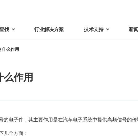
查找
行业解决方案
技术支持
新
有什么作用
载
视频库
技术术语
密机械加工品
蓓亚三美在中国
电子产品
采购
什么作用
产品问答
产品百科
精密机械组件
中国区概况
LCD面板用背光模组
采购交易基本原则
机器人
工业及商业
紧固件
中国驻地
环保绿色采购活动
功率电感器、变压器、线圈
Wavy Nozzle 威诺泽
联系我们
CSR采购
联系经销商
新供应商登录流程
可变线圈
号的电子件，其主要作用是在汽车电子系统中提供高频信号的传
行器
随着产业升级，机器人的智能化
美蓓亚三美的微型滚珠轴承、电
原材料采购申请表
转向传感器用线圈
研发面临更多的挑战。美蓓亚三
机产品、传感器广泛应用于各种
下几个方面：
品质管理/保证
触觉线性振动马达（LRA）
功率电感器
美的散热风扇、无刷直流电机、
工业设备和商业设备的控制定