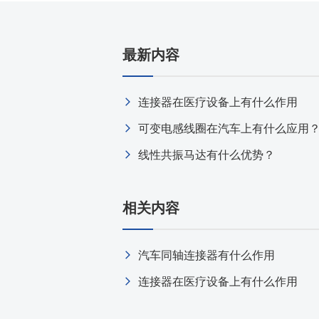
温度开关IC
模拟输出温度传感器IC
最新内容
数字输出温度传感器IC
压力传感器
连接器在医疗设备上有什么作用
电流传感器IC
可变电感线圈在汽车上有什么应用
火焰检测放大器
六维力传感器
线性共振马达有什么优势？
气流传感器
低风速传感器
相关内容
IR传感器
汽车同轴连接器有什么作用
连接器在医疗设备上有什么作用