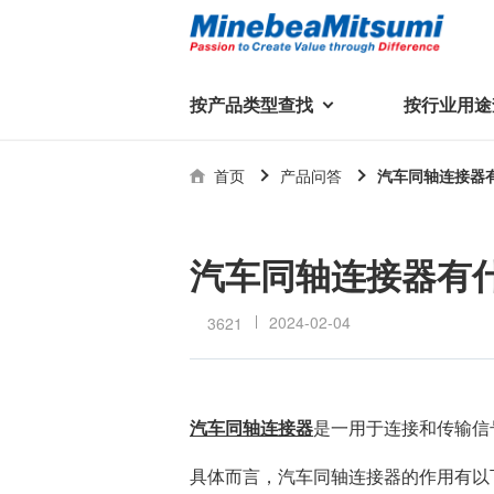
按产品类型查找
按行业用途
按产品类型查找
技术支持
首页
产品问答
汽车同轴连接器
按行业用途查找
行业用途首页
产品类型首页
企业信息
技术解说
产品目录下
轴承
美蓓亚三美集团
精
美
行业解决方案
汽车同轴连接器有
常见问题
产品知识
微型和小型滚珠轴承
集团概况
2024-02-04
3621
基础设施
技术支持
杆端轴承
经营理念
球面轴承
社长致辞
滚子轴承
全球驻地
新闻
汽车同轴连接器
是一用于连接和传输信
执
美蓓亚三美的散热风扇、杆端关
轴承衬套
历史沿革
节轴承、步进电机、滚珠轴承等
具体而言，汽车同轴连接器的作用有以
集团品牌
企业信息
产品在光伏逆变器、储能变流