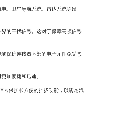
消费电子和家电制造商提供优质
线电、卫星导航系统、雷达系统等设
连接器
的滚珠轴承、电机、锂离子电池
芯片、开关、线性马达、相机马
HSD连接器
达等零部件。
外界的干扰信号。这对于保障高频信号
FAKRA连接器
USCAR-30连接器
能够保护连接器内部的电子元件免受恶
USB连接器
Mini Coaxial连接器
车
时更加便捷和迅速。
美
半导体
信号保护和方便的插拔功能，以满足汽
锂电池管理IC
电源管理IC
风扇马达驱动IC
ADC/AFE IC
HBS总线收发器IC