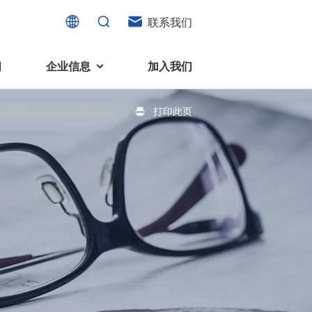
联系我们
闻
企业信息
加入我们
打印此页
电机
可持续发展
液态轴承马达 (FDB电机)
企业社会责任
家电、消费电子及住宅设备
旋转变压器
社会贡献
直流有刷电机
环境保护
直流无刷电机
消费者与智能家居、穿戴电子、
步进电机
家电、智能设备之间的联系愈发
微型充气泵电机
紧密。美蓓亚三美为行业领先的