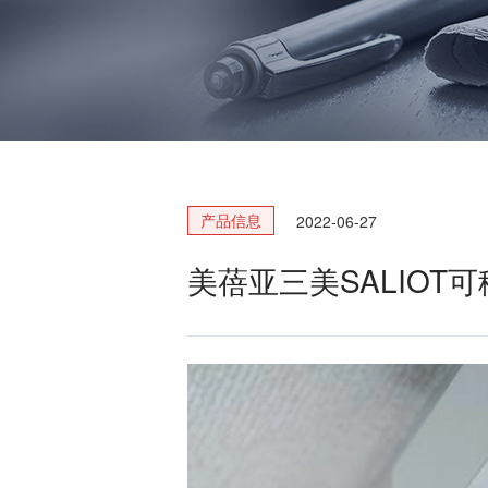
风扇电机
器、基站天线、风力发电、监控
摄像头、铁路车辆、充电桩等新
AC交流风扇电机
加入我们
型基础设施建设领域有广泛应
高
DC直流风扇电机
用。步进电机实现了正确定位和
精确的角度控制。针对风电、光
DC直流鼓风机
医疗健康
伏、充电桩、储能等多种场景，
大型DC直流鼓风机
美蓓亚三美的NMB风扇提供防水
防尘的散热解决方案。杆端轴承
风扇组件
和球面轴承作为关键的机构零件
产品信息
2022-06-27
高压鼓风机
在高温高湿环境下仍然表现着卓
美蓓亚三美向医疗器械制造商、
越的高可靠性和耐久性。
医疗保健设备生产商提供电机、
美蓓亚三美SALIOT可移
传感器、微型滚珠轴承等零部
开关
件，产品可应用于实验室自动
化、医用泵、呼吸道护理、药房
触觉开关
自动化、成像和许多其他医疗设
传
滑动开关
备应用中，为医疗保健设备制造
提供品质稳定、可信赖的零部
开关背光板
件。
半导体传感器