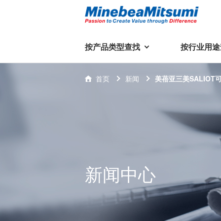
按产品类型查找
按行业用途
按产品类型查找
技术支持
首页
新闻
美蓓亚三美SALIOT
按行业用途查找
行业用途首页
产品类型首页
企业信息
射灯于2022 年 6 月 
本发售
技术解说
产品目录下
轴承
美蓓亚三美集团
精
美
行业解决方案
常见问题
产品知识
微型和小型滚珠轴承
集团概况
基础设施
技术支持
杆端轴承
经营理念
新闻中心
球面轴承
社长致辞
滚子轴承
全球驻地
新闻
执
美蓓亚三美的散热风扇、杆端关
轴承衬套
历史沿革
节轴承、步进电机、滚珠轴承等
集团品牌
企业信息
产品在光伏逆变器、储能变流