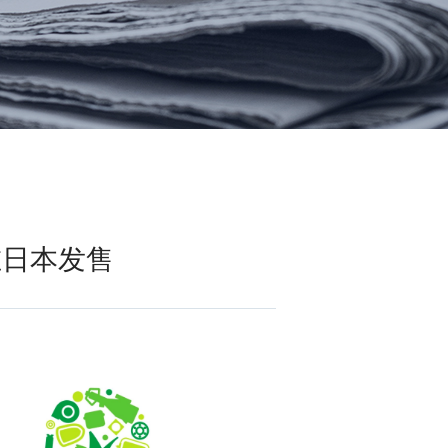
消费电子和家电制造商提供优质
连接器
的滚珠轴承、电机、锂离子电池
芯片、开关、线性马达、相机马
HSD连接器
达等零部件。
FAKRA连接器
USCAR-30连接器
USB连接器
Mini Coaxial连接器
车
日在日本发售
美
半导体
锂电池管理IC
电源管理IC
风扇马达驱动IC
ADC/AFE IC
HBS总线收发器IC