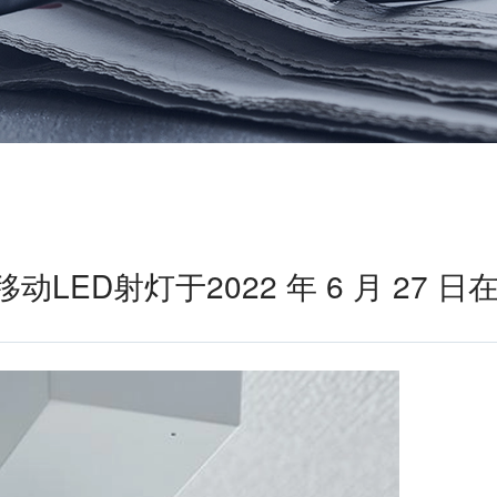
6轴力传感器、锂离子电池IC、
座便器电动开关电机
位、送风、搬运、旋转装置等部
变压器
滚珠轴承可应用于机器人手、
位。此外，电动工具中也大量使
AGV、工业机器人、教育机器人
用了NMB微型滚珠轴承。
频率
电源
等领域，帮助实现机器人的智能
化和高效化。
GPS/GNSS信号接收天线
交通工具
电源、充电器、 内置型电源
汽车
地面数字广播接收用 薄膜天线
SiriusXM收音机信号 接收天线
高精度定位用 GNSS天线
美蓓亚三美的杆端轴承、球面轴
美蓓亚三美在过去的几十年间致
承和紧固件被大量使用于飞机、
力于向各大整车厂、Tier1提供
媒体中心接口单元
动LED射灯于2022 年 6 月 27 
列车等交通工具中。 美蓓亚三美
规级可靠的零部件。 美蓓亚三
鲨鱼鳍天线
的飞机用杆端轴承和球面轴承在
紧跟汽车制造业的设计创新和技
英国、美国、泰国和日本等地制
术进步的步伐，助力汽车设计工
造，是唯一一家能以高品质产品
程师们不断地迎接汽车行业电动
感装置
满足欧洲、美洲和亚洲三个地区
化、自动化、共享、互联趋势所
航空航天产品客户高标准要求的
带来地新挑战。
应变片
制造商。
称重传感器
压力传感器