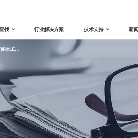
查找
行业解决方案
技术支持
新
可移动LED
27 日在日
载
视频库
技术术语
密机械加工品
蓓亚三美在中国
电子产品
采购
产品问答
产品百科
精密机械组件
中国区概况
LCD面板用背光模组
采购交易基本原则
机器人
工业及商业
紧固件
中国驻地
环保绿色采购活动
功率电感器、变压器、线圈
Wavy Nozzle 威诺泽
联系我们
CSR采购
联系经销商
新供应商登录流程
可变线圈
行器
随着产业升级，机器人的智能化
美蓓亚三美的微型滚珠轴承、电
原材料采购申请表
转向传感器用线圈
研发面临更多的挑战。美蓓亚三
机产品、传感器广泛应用于各种
品质管理/保证
触觉线性振动马达（LRA）
功率电感器
美的散热风扇、无刷直流电机、
工业设备和商业设备的控制定