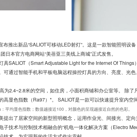
日宣布推出新品“SALIOT可移动LED射灯”。这是一款智能照明
品在集团日本官方电商网站“美蓓亚三美线上商城”正式发售。
（Smart Adjustable Light for the Internet O
。可通过智能手机和平板电脑远程操控灯具的方向、亮度、光色
用于层高为2.4~2.8米的空间，如住房，小面积商铺和办公室等。 
高显色指数（Ra97）*。 SALIOT是一款可以快速提升室内
a：平均显色指数；数值越接近100，对颜色的呈现越接近自然的色彩。
三美提出了居家空间的新型照明概念，运用作业光、间接光、定
控制技术相融合的“机电一体化解决方案（Electro Mechanic
沿技术，为实现新的生活方式作出贡献。